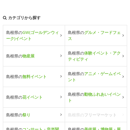
カテゴリから探す
島根県の
GW(ゴールデンウィ
島根県の
グルメ・フードフェ
ーク)イベント
ス
島根県の
体験イベント・アク
島根県の
物産展
ティビティ
島根県の
アニメ・ゲームイベ
島根県の
無料イベント
ント
島根県の
動物ふれあいイベン
島根県の
花イベント
ト
島根県の
祭り
島根県の
フリーマーケット
島根県の
コンサート・音楽関
島根県の
美術展・博物展・展