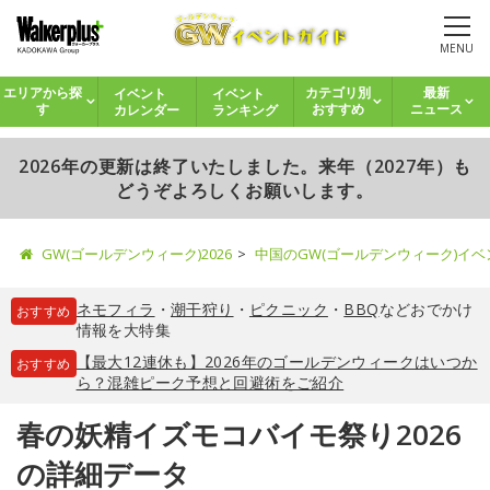
MENU
イベント
イベント
エリアから探
カテゴリ別
最新
カレンダー
ランキング
す
おすすめ
ニュース
2026年の更新は終了いたしました。来年（2027年）も
どうぞよろしくお願いします。
GW(ゴールデンウィーク)2026
中国のGW(ゴールデンウィーク)イ
ネモフィラ
・
潮干狩り
・
ピクニック
・
BBQ
などおでかけ
おすすめ
情報を大特集
【最大12連休も】2026年のゴールデンウィークはいつか
おすすめ
ら？混雑ピーク予想と回避術をご紹介
春の妖精イズモコバイモ祭り2026
の詳細データ