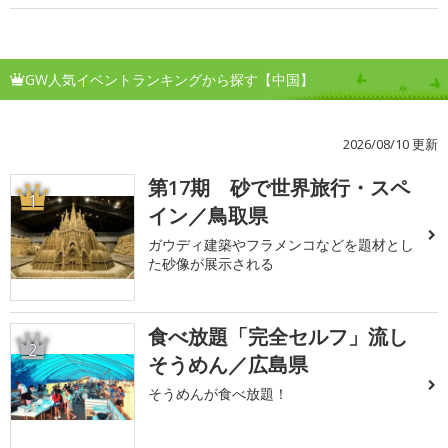
GW人気イベントランキングから探す【中国】
2026/08/10 更新
第17期 砂で世界旅行・スペ
1
イン／鳥取県
ガウディ建築やフラメンコなどを題材とし
た砂像が展示される
食べ放題「完全セルフ」流し
2
そうめん／広島県
そうめんが食べ放題！