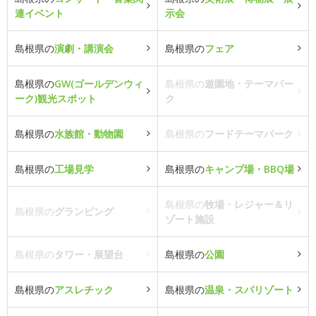
連イベント
示会
島根県の
演劇・講演会
島根県の
フェア
島根県の
GW(ゴールデンウィ
島根県の
遊園地・テーマパー
ーク)観光スポット
ク
島根県の
水族館・動物園
島根県の
フードテーマパーク
島根県の
工場見学
島根県の
キャンプ場・BBQ場
島根県の
牧場・レジャー＆リ
島根県の
グランピング
ゾート施設
島根県の
タワー・展望台
島根県の
公園
島根県の
アスレチック
島根県の
温泉・スパリゾート