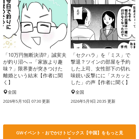
「10万円無断決済!?」誠実夫
「セクハラ」を「ミス」で
が釣り沼へ→「家族より趣
撃退？ツインの部屋を予約
味？」限界妻が突きつけた
した上司、女性部下の切れ
離婚という結末【作者に聞
味鋭い反撃にに「スカッと
く】
した」の声【作者に聞く】
全国
全国
2026年5月10日 07:30 更新
2026年5月9日 20:35 更新
GWイベント・おでかけトピックス【中国】をもっと見