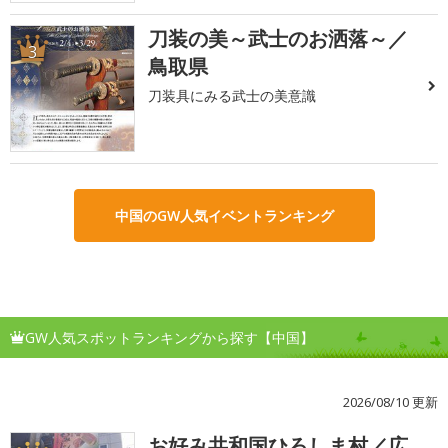
刀装の美～武士のお洒落～／
3
鳥取県
刀装具にみる武士の美意識
中国のGW人気イベントランキング
GW人気スポットランキングから探す【中国】
2026/08/10 更新
お好み共和国ひろしま村／広