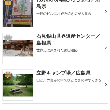
1
島県
一軒のビルにお好み焼き店が大集合
石見銀山世界遺産センター／
2
島根県
世界史に刻まれた鉱山遺跡
立野キャンプ場／広島県
3
山と川の恵みの中でひとときのやすらぎを