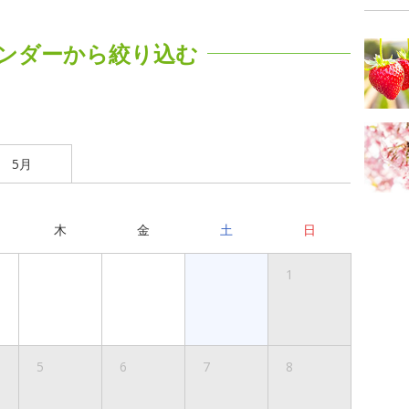
ンダーから絞り込む
5月
木
金
土
日
1
5
6
7
8