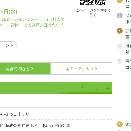
し
1
県
このページをスマホで
6日(水)
見る
淡
2
)里山SL＆トレインにのろう！(無料入園
庫
のろう！ 期間中よもぎ摘みほうだい！
新
3
宙
イベント
淡
4
船
宝
5
コ
開催時間など
地図・アクセス
あいなっこまつり
須
1
明石海峡公園神戸地区 あいな里山公園