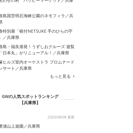
あわせの村 ハッピーマーケット／兵庫
路島国営明石海峡公園のネモフィラ／兵
県
春特別展「根付NETSUKE 手のひらの宇
」／兵庫県
路島・福良港発！うずしおクルーズ 遊覧
「日本丸」がリニューアル！／兵庫県
塚ヒルズ室内オーケストラ プロムナード
ンサート／兵庫県
もっと見る
GWの人気スポットランキング
【兵庫県】
2026/08/06 更新
磨浦山上遊園／兵庫県