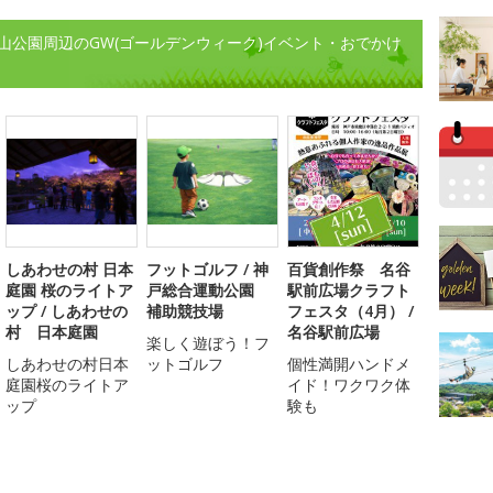
山公園周辺のGW(ゴールデンウィーク)イベント・おでかけ
しあわせの村 日本
フットゴルフ / 神
百貨創作祭 名谷
庭園 桜のライトア
戸総合運動公園
駅前広場クラフト
ップ / しあわせの
補助競技場
フェスタ（4月） /
村 日本庭園
名谷駅前広場
楽しく遊ぼう！フ
しあわせの村日本
ットゴルフ
個性満開ハンドメ
庭園桜のライトア
イド！ワクワク体
ップ
験も