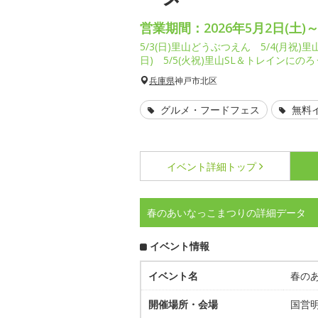
営業期間：2026年5月2日(土)～
5/3(日)里山どうぶつえん 5/4(月祝
日) 5/5(火祝)里山SL＆トレインに
兵庫県
神戸市北区
グルメ・フードフェス
無料
イベント詳細
トップ
春のあいなっこまつりの詳細データ
イベント情報
イベント名
春の
開催場所・会場
国営