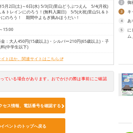
御
2
6年5月2日(土)～6日(水) 5/3(日)里山どうぶつえん 5/4(月祝)
キ
L＆トレインにのろう！(無料入園日) 5/5(火祝)里山SL＆ト
3
ンにのろう！ 期間中よもぎ摘みほうだい！
あ
4
～15:00
に
5
ム
金：大人450円(15歳以上)・シルバー210円(65歳以上)・子
料(中学生以下)
サイトほか、関連サイトはこちら
なっている場合があります。おでかけの際は事前にご確認
クセス情報、電話番号を確認する
のイベントのトップへ戻る