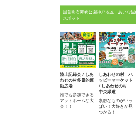
国営明石海峡公園神戸地区 あいな里
スポット
陸上記録会 / しあ
しあわせの村 ハ
わせの村多目的運
ッピーマーケット
動広場
/ しあわせの村
中央緑道
誰でも参加できる
アットホームな大
素敵なものがいっ
会！！
ぱい！大好きが見
つかる！