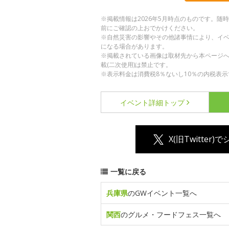
※掲載情報は2026年5月時点のものです。
前にご確認の上おでかけください。
※自然災害の影響やその他諸事情により、イ
になる場合があります。
※掲載されている画像は取材先から本ページ
載(二次使用)は禁止です。
※表示料金は消費税8％ないし10％の内税表示
イベント詳細
トップ
X(旧Twitter)
一覧に戻る
兵庫県
のGWイベント一覧へ
関西
のグルメ・フードフェス一覧へ