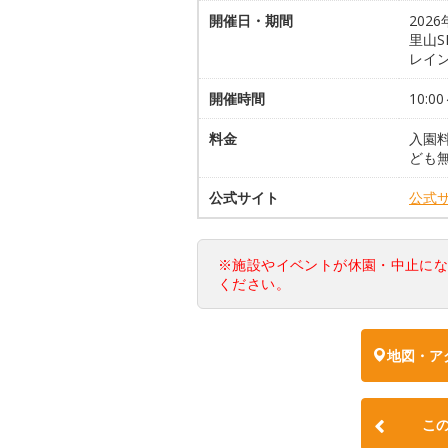
開催日・期間
202
里山S
レイ
開催時間
10:00
料金
入園料
ども無
公式サイト
公式
※施設やイベントが休園・中止に
ください。
地図・ア
こ