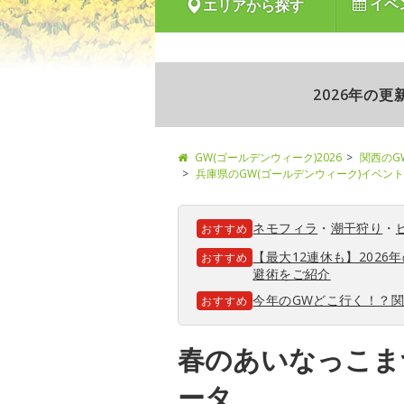
イベ
エリアから探す
2026年の
GW(ゴールデンウィーク)2026
関西のG
兵庫県のGW(ゴールデンウィーク)イベント
ネモフィラ
・
潮干狩り
・
おすすめ
【最大12連休も】202
おすすめ
避術をご紹介
今年のGWどこ行く！？
おすすめ
春のあいなっこま
ータ