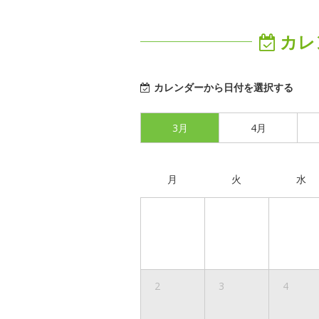
カレ
カレンダーから日付を選択する
3月
4月
月
火
水
2
3
4