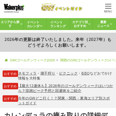
MENU
イベント
イベント
エリアから探
カテゴリ別
最新
カレンダー
ランキング
す
おすすめ
ニュース
2026年の更新は終了いたしました。来年（2027年）も
どうぞよろしくお願いします。
GW(ゴールデンウィーク)2026
関西のGW(ゴールデンウィーク)イ
ネモフィラ
・
潮干狩り
・
ピクニック
・
BBQ
などおでかけ
おすすめ
情報を大特集
【最大12連休も】2026年のゴールデンウィークはいつか
おすすめ
ら？混雑ピーク予想と回避術をご紹介
今年のGWどこ行く！？関東・関西・東海エリア別スポ
おすすめ
ットガイド
カレンデュラの摘み取りの詳細デ