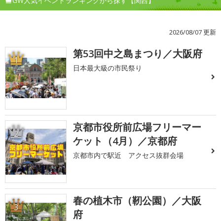
GW人気イベントランキングから探す【関西】
2026/08/07 更新
第53回中之島まつり／大阪府
1
日本最大級の市民祭り
京都市役所前広場フリーマー
2
ケット（4月）／京都府
京都市内で駅近 アクセス抜群会場
春の植木市（靭公園）／大阪
3
府