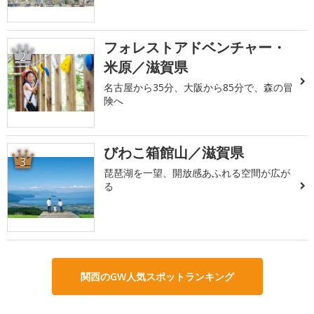
フォレストアドベンチャー・
2
米原／滋賀県
名古屋から35分、大阪から85分で、森の冒
険へ
びわこ箱館山／滋賀県
3
琵琶湖を一望、開放感あふれる空間が広が
る
関西のGW人気スポットランキング