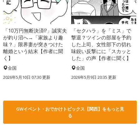
「10万円無断決済!?」誠実夫
「セクハラ」を「ミス」で
が釣り沼へ→「家族より趣
撃退？ツインの部屋を予約
味？」限界妻が突きつけた
した上司、女性部下の切れ
離婚という結末【作者に聞
味鋭い反撃にに「スカッと
く】
した」の声【作者に聞く】
全国
全国
2026年5月10日 07:30 更新
2026年5月9日 20:35 更新
GWイベント・おでかけトピックス【関西】をもっと見
る