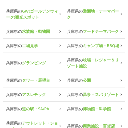
兵庫県の
GW(ゴールデンウィ
兵庫県の
遊園地・テーマパー
ーク)観光スポット
ク
兵庫県の
水族館・動物園
兵庫県の
フードテーマパーク
兵庫県の
工場見学
兵庫県の
キャンプ場・BBQ場
兵庫県の
牧場・レジャー＆リ
兵庫県の
グランピング
ゾート施設
兵庫県の
タワー・展望台
兵庫県の
公園
兵庫県の
アスレチック
兵庫県の
温泉・スパリゾート
兵庫県の
道の駅・SA/PA
兵庫県の
博物館・科学館
兵庫県の
アウトレット・ショ
兵庫県の
商業施設・百貨店