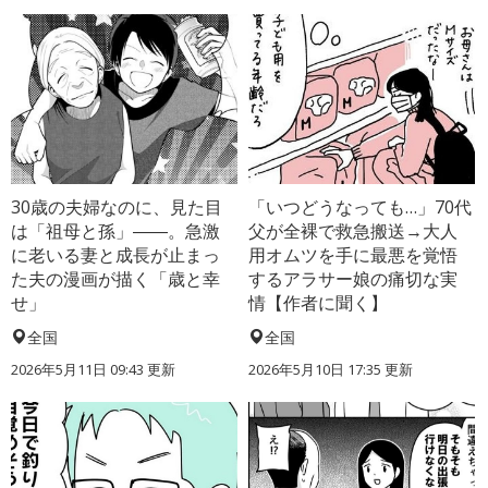
30歳の夫婦なのに、見た目
「いつどうなっても…」70代
は「祖母と孫」――。急激
父が全裸で救急搬送→大人
に老いる妻と成長が止まっ
用オムツを手に最悪を覚悟
た夫の漫画が描く「歳と幸
するアラサー娘の痛切な実
せ」
情【作者に聞く】
全国
全国
2026年5月11日 09:43 更新
2026年5月10日 17:35 更新