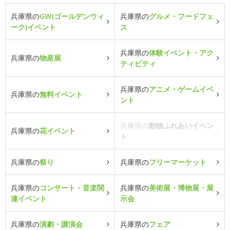
兵庫県の
GW(ゴールデンウィ
兵庫県の
グルメ・フードフェ
ーク)イベント
ス
兵庫県の
体験イベント・アク
兵庫県の
物産展
ティビティ
兵庫県の
アニメ・ゲームイベ
兵庫県の
無料イベント
ント
兵庫県の
動物ふれあいイベン
兵庫県の
花イベント
ト
兵庫県の
祭り
兵庫県の
フリーマーケット
兵庫県の
コンサート・音楽関
兵庫県の
美術展・博物展・展
連イベント
示会
兵庫県の
演劇・講演会
兵庫県の
フェア