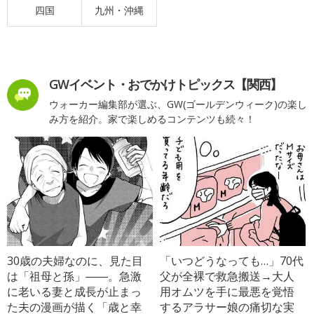
四国
九州・沖縄
GWイベント・おでかけトピックス【関西】
ウォーカー編集部が選ぶ、GW(ゴールデンウィーク)の楽し
み方を紹介。家で楽しめるコンテンツも続々！
30歳の夫婦なのに、見た目
「いつどうなっても…」70代
は「祖母と孫」――。急激
父が全裸で救急搬送→大人
に老いる妻と成長が止まっ
用オムツを手に最悪を覚悟
た夫の漫画が描く「歳と幸
するアラサー娘の痛切な実