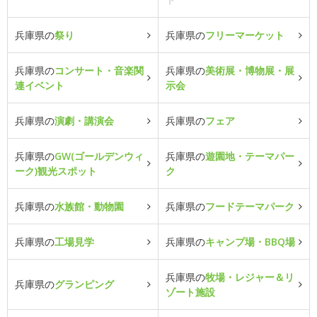
兵庫県の
祭り
兵庫県の
フリーマーケット
兵庫県の
コンサート・音楽関
兵庫県の
美術展・博物展・展
連イベント
示会
兵庫県の
演劇・講演会
兵庫県の
フェア
兵庫県の
GW(ゴールデンウィ
兵庫県の
遊園地・テーマパー
ーク)観光スポット
ク
兵庫県の
水族館・動物園
兵庫県の
フードテーマパーク
兵庫県の
工場見学
兵庫県の
キャンプ場・BBQ場
兵庫県の
牧場・レジャー＆リ
兵庫県の
グランピング
ゾート施設