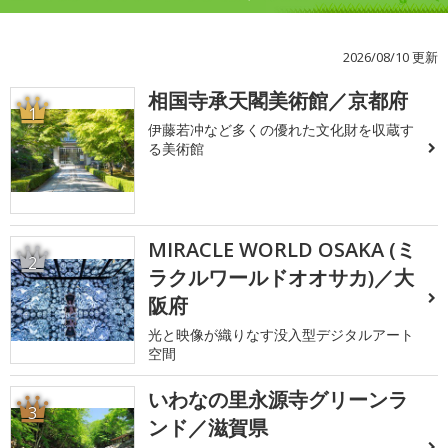
2026/08/10 更新
相国寺承天閣美術館／京都府
1
伊藤若冲など多くの優れた文化財を収蔵す
る美術館
MIRACLE WORLD OSAKA (ミ
2
ラクルワールドオオサカ)／大
阪府
光と映像が織りなす没入型デジタルアート
空間
いわなの里永源寺グリーンラ
3
ンド／滋賀県