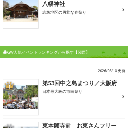
八幡神社
志筑地区の勇壮な春祭り
GW人気イベントランキングから探す【関西】
2026/08/10 更新
第53回中之島まつり／大阪府
1
日本最大級の市民祭り
東本願寺前 お東さんフリー