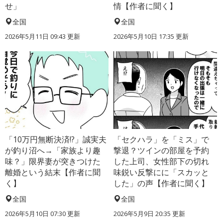
せ」
情【作者に聞く】
全国
全国
2026年5月11日 09:43 更新
2026年5月10日 17:35 更新
「10万円無断決済!?」誠実夫
「セクハラ」を「ミス」で
が釣り沼へ→「家族より趣
撃退？ツインの部屋を予約
味？」限界妻が突きつけた
した上司、女性部下の切れ
離婚という結末【作者に聞
味鋭い反撃にに「スカッと
く】
した」の声【作者に聞く】
全国
全国
2026年5月10日 07:30 更新
2026年5月9日 20:35 更新