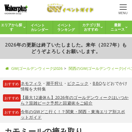
MENU
イベント
イベント
エリアから探
カテゴリ別
最新
カレンダー
ランキング
す
おすすめ
ニュース
2026年の更新は終了いたしました。来年（2027年）も
どうぞよろしくお願いします。
GW(ゴールデンウィーク)2026
関西のGW(ゴールデンウィーク)イ
ネモフィラ
・
潮干狩り
・
ピクニック
・
BBQ
などおでかけ
おすすめ
情報を大特集
【最大12連休も】2026年のゴールデンウィークはいつか
おすすめ
ら？混雑ピーク予想と回避術をご紹介
今年のGWどこ行く！？関東・関西・東海エリア別スポ
おすすめ
ットガイド
カモミールの摘み取り