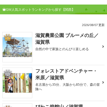
GW人気スポットランキングから探す【関西】
2026/08/07 更新
滋賀農業公園 ブルーメの丘／
1
滋賀県
自然の中で家族とのんびり楽しめる
フォレストアドベンチャー・
2
米原／滋賀県
名古屋から35分、大阪から85分で、森の冒
険へ
びわこ箱館山／滋賀県