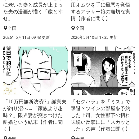
に老いる妻と成長が止まっ
用オムツを手に最悪を覚悟
た夫の漫画が描く「歳と幸
するアラサー娘の痛切な実
せ」
情【作者に聞く】
全国
全国
2026年5月11日 09:43 更新
2026年5月10日 17:35 更新
「10万円無断決済!?」誠実夫
「セクハラ」を「ミス」で
が釣り沼へ→「家族より趣
撃退？ツインの部屋を予約
味？」限界妻が突きつけた
した上司、女性部下の切れ
離婚という結末【作者に聞
味鋭い反撃にに「スカッと
く】
した」の声【作者に聞く】
全国
全国