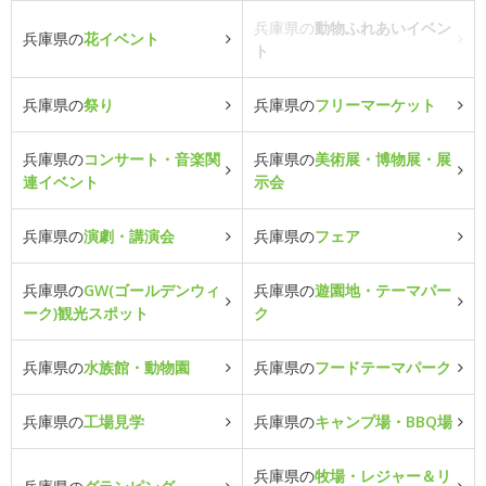
兵庫県の
動物ふれあいイベン
兵庫県の
花イベント
ト
兵庫県の
祭り
兵庫県の
フリーマーケット
兵庫県の
コンサート・音楽関
兵庫県の
美術展・博物展・展
連イベント
示会
兵庫県の
演劇・講演会
兵庫県の
フェア
兵庫県の
GW(ゴールデンウィ
兵庫県の
遊園地・テーマパー
ーク)観光スポット
ク
兵庫県の
水族館・動物園
兵庫県の
フードテーマパーク
兵庫県の
工場見学
兵庫県の
キャンプ場・BBQ場
兵庫県の
牧場・レジャー＆リ