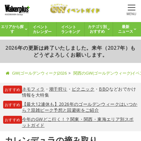
MENU
イベント
イベント
エリアから探
カテゴリ別
最新
カレンダー
ランキング
す
おすすめ
ニュース
2026年の更新は終了いたしました。来年（2027年）も
どうぞよろしくお願いします。
GW(ゴールデンウィーク)2026
関西のGW(ゴールデンウィーク)イ
ネモフィラ
・
潮干狩り
・
ピクニック
・
BBQ
などおでかけ
おすすめ
情報を大特集
【最大12連休も】2026年のゴールデンウィークはいつか
おすすめ
ら？混雑ピーク予想と回避術をご紹介
今年のGWどこ行く！？関東・関西・東海エリア別スポ
おすすめ
ットガイド
カレンデュラの摘み取り