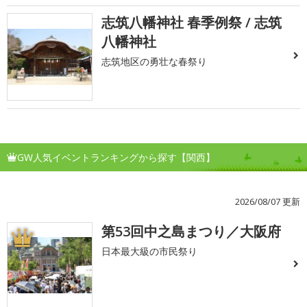
志筑八幡神社 春季例祭 / 志筑
八幡神社
志筑地区の勇壮な春祭り
GW人気イベントランキングから探す【関西】
2026/08/07 更新
第53回中之島まつり／大阪府
1
日本最大級の市民祭り