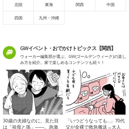
北陸
東海
関西
中国
四国
九州・沖縄
GWイベント・おでかけトピックス【関西】
ウォーカー編集部が選ぶ、GW(ゴールデンウィーク)の楽し
み方を紹介。家で楽しめるコンテンツも続々！
30歳の夫婦なのに、見た目
「いつどうなっても…」70代
は「祖母と孫」――。急激
父が全裸で救急搬送→大人