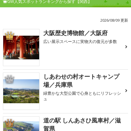
GW人気スポットランキングから探す【関西】
2026/08/09 更新
大阪歴史博物館／大阪府
1
広い展示スペースに実物大の復元が多数
しあわせの村オートキャンプ
2
場／兵庫県
緑豊かな大型公園で心身ともにリフレッシ
ュ
道の駅 しんあさひ風車村／滋
3
賀県