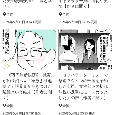
た夫の漫画が描く「歳と幸
するアラサー娘の痛切な実
せ」
情【作者に聞く】
全国
全国
2026年5月11日 09:43 更新
2026年5月10日 17:35 更新
「10万円無断決済!?」誠実夫
「セクハラ」を「ミス」で
が釣り沼へ→「家族より趣
撃退？ツインの部屋を予約
味？」限界妻が突きつけた
した上司、女性部下の切れ
離婚という結末【作者に聞
味鋭い反撃にに「スカッと
く】
した」の声【作者に聞く】
全国
全国
2026年5月10日 07:30 更新
2026年5月9日 20:35 更新