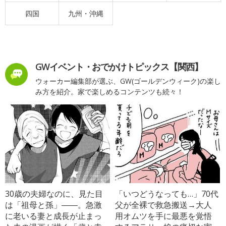
四国
九州・沖縄
GWイベント・おでかけトピックス【関西】
ウォーカー編集部が選ぶ、GW(ゴールデンウィーク)の楽し
み方を紹介。家で楽しめるコンテンツも続々！
30歳の夫婦なのに、見た目
「いつどうなっても…」70代
は「祖母と孫」――。急激
父が全裸で救急搬送→大人
に老いる妻と成長が止まっ
用オムツを手に最悪を覚悟