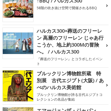
↑BBQ / ハルカス300
58階の吹き抜け空間で開催されるBBQ
ハルカス300×葬送のフリーレ
ン 高層のフリーレン じゃあ行
こうか、地上約300Mの冒険
へ。 / ハルカス300
『葬送のフリーレン』とコラボしたイベン
ト
ブルックリン博物館所蔵 特
別展 古代エジプト(大阪) / あ
べのハルカス美術館
ブルックリン博物館が誇る古代エジプトコ
レクションの名品が集結
エマージェンザ・ジャパン