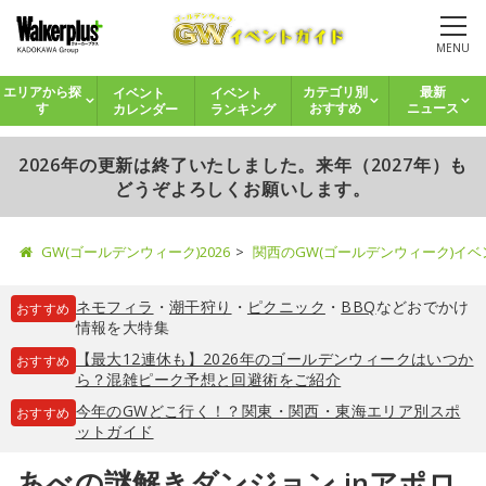
MENU
イベント
イベント
エリアから探
カテゴリ別
最新
カレンダー
ランキング
す
おすすめ
ニュース
2026年の更新は終了いたしました。来年（2027年）も
どうぞよろしくお願いします。
GW(ゴールデンウィーク)2026
関西のGW(ゴールデンウィーク)イ
ネモフィラ
・
潮干狩り
・
ピクニック
・
BBQ
などおでかけ
おすすめ
情報を大特集
【最大12連休も】2026年のゴールデンウィークはいつか
おすすめ
ら？混雑ピーク予想と回避術をご紹介
今年のGWどこ行く！？関東・関西・東海エリア別スポ
おすすめ
ットガイド
あべの謎解きダンジョン inアポロ