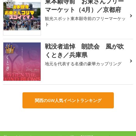
東本願寺前 お東さんフリー
2
マーケット（4月）／京都府
観光スポット東本願寺前のフリーマーケッ
ト
戦没者追悼 朗読会 風が吹
3
くとき／兵庫県
地元を代表する名優の豪華カップリング
関西のGW人気イベントランキング