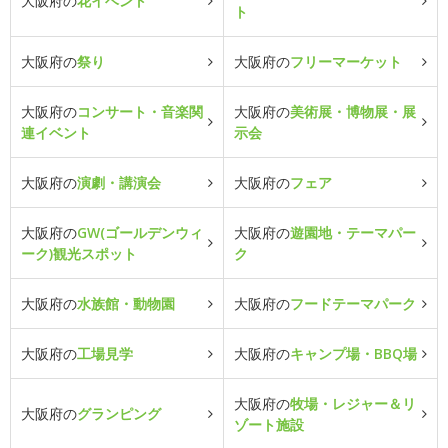
大阪府の
花イベント
ト
大阪府の
祭り
大阪府の
フリーマーケット
大阪府の
コンサート・音楽関
大阪府の
美術展・博物展・展
連イベント
示会
大阪府の
演劇・講演会
大阪府の
フェア
大阪府の
GW(ゴールデンウィ
大阪府の
遊園地・テーマパー
ーク)観光スポット
ク
大阪府の
水族館・動物園
大阪府の
フードテーマパーク
大阪府の
工場見学
大阪府の
キャンプ場・BBQ場
大阪府の
牧場・レジャー＆リ
大阪府の
グランピング
ゾート施設