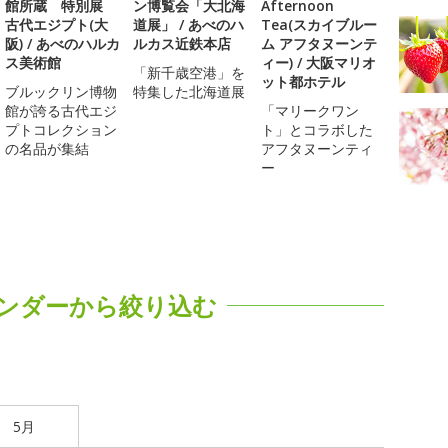
館所蔵 特別展
ン博覧会「大北海
Afternoon
古代エジプト(大
道展」 / あべのハ
Tea(スカイブルー
阪) / あべのハルカ
ルカス近鉄本店
ム アフタヌーンテ
ス美術館
ィー) / 大阪マリオ
「新千歳空港」を
ット都ホテル
ブルックリン博物
特集した北海道展
館が誇る古代エジ
「マリークワン
プトコレクション
ト」とコラボした
の名品が集結
アフタヌーンティ
ー
ンダーから絞り込む
5月