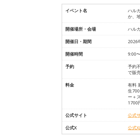
イベント名
ハルカ
か、地
開催場所・会場
ハルカ
開催日・期間
2026
開催時間
9:00
予約
予約
で販
料金
有料 
生70
ー＋ス
170
公式サイト
公式
公式X
公式