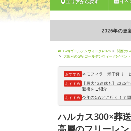
イベ
エリアから探す
2026年の
GW(ゴールデンウィーク)2026
関西のG
大阪府のGW(ゴールデンウィーク)イベント
ネモフィラ
・
潮干狩り
・
おすすめ
【最大12連休も】202
おすすめ
避術をご紹介
今年のGWどこ行く！？
おすすめ
ハルカス300×葬
高層のフリーレン