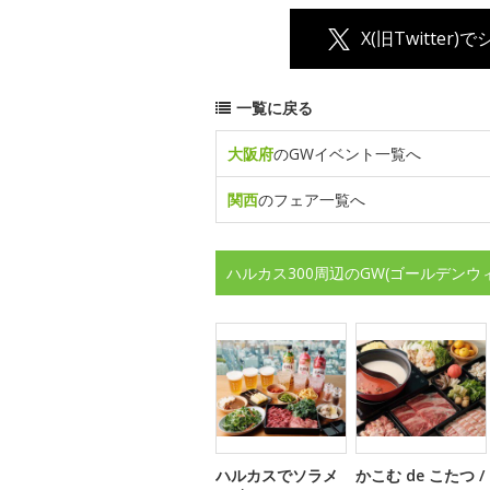
X(旧Twitter)
一覧に戻る
大阪府
のGWイベント一覧へ
関西
のフェア一覧へ
ハルカス300周辺のGW(ゴールデン
ハルカスでソラメ
かこむ de こたつ /