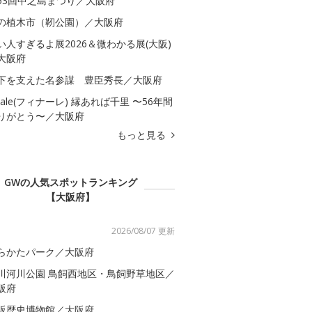
53回中之島まつり／大阪府
の植木市（靭公園）／大阪府
い人すぎるよ展2026＆微わかる展(大阪)
大阪府
下を支えた名参謀 豊臣秀長／大阪府
inale(フィナーレ) 縁あれば千里 〜56年間
りがとう〜／大阪府
もっと見る
GWの人気スポットランキング
【大阪府】
2026/08/07 更新
らかたパーク／大阪府
川河川公園 鳥飼西地区・鳥飼野草地区／
阪府
阪歴史博物館／大阪府