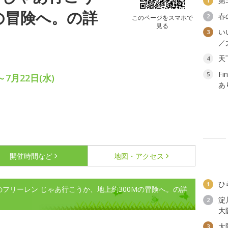
第
1
の冒険へ。の詳
春
2
このページをスマホで
見る
い
3
／
天
4
F
5
～7月22日(水)
あ
開催時間など
地図・アクセス
ひ
1
層のフリーレン じゃあ行こうか、地上約300Mの冒険へ。の詳
淀
2
大
大
3