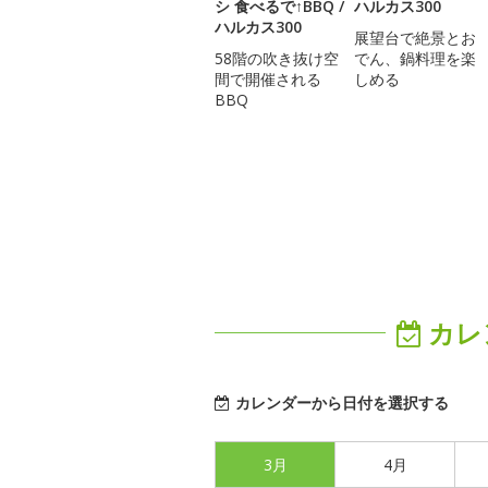
シ 食べるで↑BBQ /
ハルカス300
ハルカス300
展望台で絶景とお
58階の吹き抜け空
でん、鍋料理を楽
間で開催される
しめる
BBQ
カレ
カレンダーから日付を選択する
3月
4月