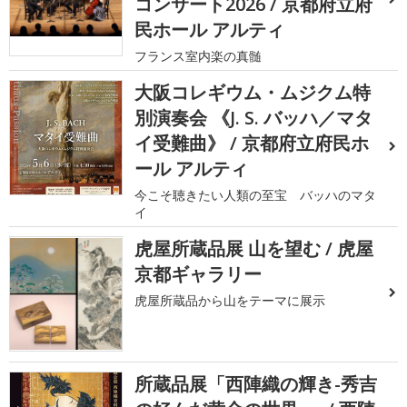
コンサート2026 / 京都府立府
民ホール アルティ
フランス室内楽の真髄
大阪コレギウム・ムジクム特
別演奏会 《J. S. バッハ／マタ
イ受難曲》 / 京都府立府民ホ
ール アルティ
今こそ聴きたい人類の至宝 バッハのマタ
イ
虎屋所蔵品展 山を望む / 虎屋
京都ギャラリー
虎屋所蔵品から山をテーマに展示
所蔵品展「西陣織の輝き-秀吉