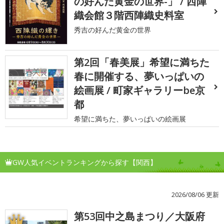
の好んだ黄金の世界-」 / 西陣
織会館３階西陣織史料室
秀吉の好んだ黄金の世界
第2回「春美展」希望に満ちた
春に開催する、夢いっぱいの
絵画展 / 町家ギャラリーbe京
都
希望に満ちた、夢いっぱいの絵画展
GW人気イベントランキングから探す【関西】
2026/08/06 更新
第53回中之島まつり／大阪府
1