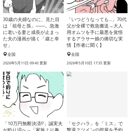
30歳の夫婦なのに、見た目
「いつどうなっても…」70代
は「祖母と孫」――。急激
父が全裸で救急搬送→大人
に老いる妻と成長が止まっ
用オムツを手に最悪を覚悟
た夫の漫画が描く「歳と幸
するアラサー娘の痛切な実
せ」
情【作者に聞く】
全国
全国
2026年5月11日 09:43 更新
2026年5月10日 17:35 更新
「10万円無断決済!?」誠実夫
「セクハラ」を「ミス」で
が釣り沼へ→「家族より趣
撃退？ツインの部屋を予約