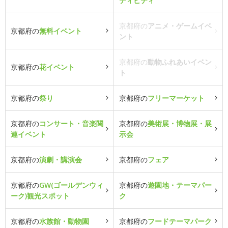
ティビティ
京都府の
アニメ・ゲームイベ
京都府の
無料イベント
ント
京都府の
動物ふれあいイベン
京都府の
花イベント
ト
京都府の
祭り
京都府の
フリーマーケット
京都府の
コンサート・音楽関
京都府の
美術展・博物展・展
連イベント
示会
京都府の
演劇・講演会
京都府の
フェア
京都府の
GW(ゴールデンウィ
京都府の
遊園地・テーマパー
ーク)観光スポット
ク
京都府の
水族館・動物園
京都府の
フードテーマパーク