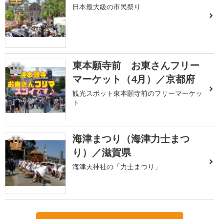
日本最大級の市民祭り
東本願寺前 お東さんフリー
2
マーケット（4月）／京都府
観光スポット東本願寺前のフリーマーケッ
ト
海津まつり（海津力士まつ
3
り）／滋賀県
海津天神社の「力士まつり」