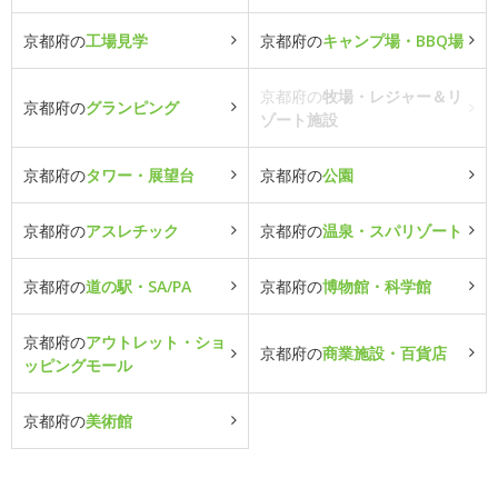
京都府の
工場見学
京都府の
キャンプ場・BBQ場
京都府の
牧場・レジャー＆リ
京都府の
グランピング
ゾート施設
京都府の
タワー・展望台
京都府の
公園
京都府の
アスレチック
京都府の
温泉・スパリゾート
京都府の
道の駅・SA/PA
京都府の
博物館・科学館
京都府の
アウトレット・ショ
京都府の
商業施設・百貨店
ッピングモール
京都府の
美術館