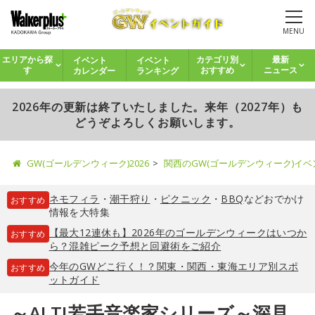
MENU
イベント
イベント
エリアから探
カテゴリ別
最新
カレンダー
ランキング
す
おすすめ
ニュース
2026年の更新は終了いたしました。来年（2027年）も
どうぞよろしくお願いします。
GW(ゴールデンウィーク)2026
関西のGW(ゴールデンウィーク)イ
ネモフィラ
・
潮干狩り
・
ピクニック
・
BBQ
などおでかけ
おすすめ
情報を大特集
【最大12連休も】2026年のゴールデンウィークはいつか
おすすめ
ら？混雑ピーク予想と回避術をご紹介
今年のGWどこ行く！？関東・関西・東海エリア別スポ
おすすめ
ットガイド
～ALTI若手音楽家シリーズ～深見