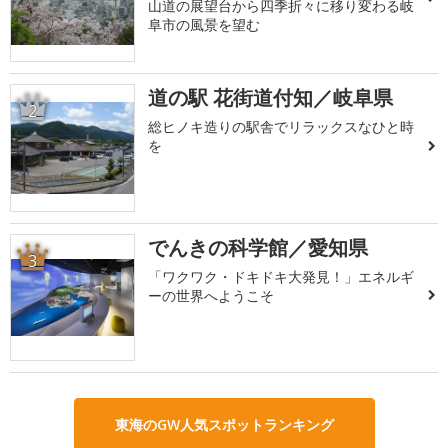
山道の展望台から四季折々に移り変わる岐
阜市の風景を望む
道の駅 花街道付知／岐阜県
2
総ヒノキ造りの駅舎でリラックスなひと時
を
でんきの科学館／愛知県
3
「ワクワク・ドキドキ大発見！」エネルギ
ーの世界へようこそ
東海のGW人気スポットランキング