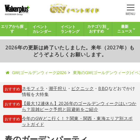
MENU
イベント
イベント
エリアから探
カテゴリ別
最新
カレンダー
ランキング
す
おすすめ
ニュース
2026年の更新は終了いたしました。来年（2027年）も
どうぞよろしくお願いします。
GW(ゴールデンウィーク)2026
東海のGW(ゴールデンウィーク)イ
ネモフィラ
・
潮干狩り
・
ピクニック
・
BBQ
などおでかけ
おすすめ
情報を大特集
【最大12連休も】2026年のゴールデンウィークはいつか
おすすめ
ら？混雑ピーク予想と回避術をご紹介
今年のGWどこ行く！？関東・関西・東海エリア別スポ
おすすめ
ットガイド
春のガーデンパーティ