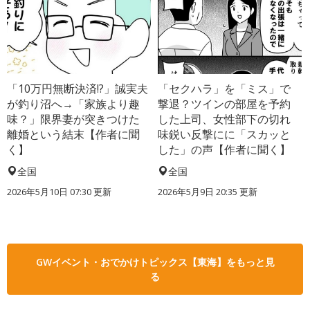
「10万円無断決済!?」誠実夫
「セクハラ」を「ミス」で
が釣り沼へ→「家族より趣
撃退？ツインの部屋を予約
味？」限界妻が突きつけた
した上司、女性部下の切れ
離婚という結末【作者に聞
味鋭い反撃にに「スカッと
く】
した」の声【作者に聞く】
全国
全国
2026年5月10日 07:30 更新
2026年5月9日 20:35 更新
GWイベント・おでかけトピックス【東海】をもっと見
る