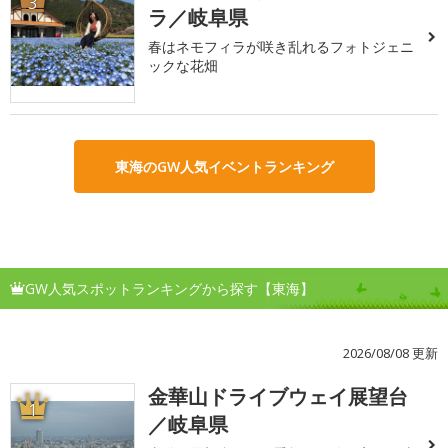
3
ラ／岐阜県
春はネモフィラが咲き乱れるフォトジェニ
ックな花畑
東海のGW人気イベントランキング
GW人気スポットランキングから探す【東海】
2026/08/08 更新
金華山ドライブウェイ展望台
1
／岐阜県