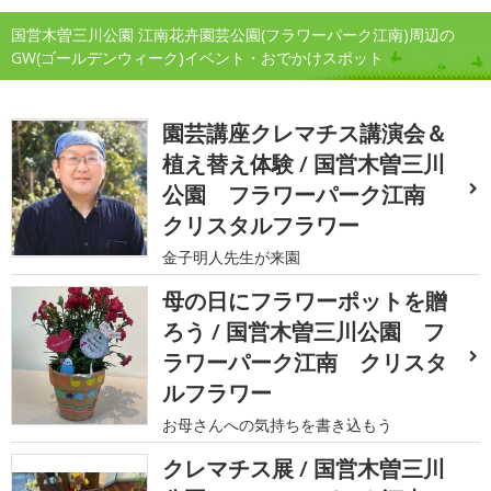
国営木曽三川公園 江南花卉園芸公園(フラワーパーク江南)周辺の
GW(ゴールデンウィーク)イベント・おでかけスポット
園芸講座クレマチス講演会＆
植え替え体験 / 国営木曽三川
公園 フラワーパーク江南
クリスタルフラワー
金子明人先生が来園
母の日にフラワーポットを贈
ろう / 国営木曽三川公園 フ
ラワーパーク江南 クリスタ
ルフラワー
お母さんへの気持ちを書き込もう
クレマチス展 / 国営木曽三川