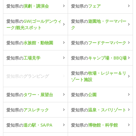
愛知県の
演劇・講演会
愛知県の
フェア
愛知県の
GW(ゴールデンウィ
愛知県の
遊園地・テーマパー
ーク)観光スポット
ク
愛知県の
水族館・動物園
愛知県の
フードテーマパーク
愛知県の
工場見学
愛知県の
キャンプ場・BBQ場
愛知県の
牧場・レジャー＆リ
愛知県の
グランピング
ゾート施設
愛知県の
タワー・展望台
愛知県の
公園
愛知県の
アスレチック
愛知県の
温泉・スパリゾート
愛知県の
道の駅・SA/PA
愛知県の
博物館・科学館