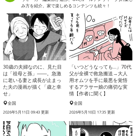
み方を紹介。家で楽しめるコンテンツも続々！
30歳の夫婦なのに、見た目
「いつどうなっても…」70代
は「祖母と孫」――。急激
父が全裸で救急搬送→大人
に老いる妻と成長が止まっ
用オムツを手に最悪を覚悟
た夫の漫画が描く「歳と幸
するアラサー娘の痛切な実
せ」
情【作者に聞く】
全国
全国
2026年5月11日 09:43 更新
2026年5月10日 17:35 更新