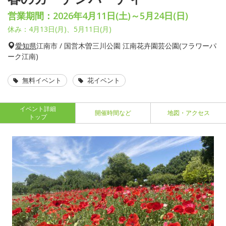
営業期間：2026年4月11日(土)～5月24日(日)
休み：4月13日(月)、5月11日(月)
愛知県
江南市 / 国営木曽三川公園 江南花卉園芸公園(フラワーパ
ーク江南)
無料イベント
花イベント
イベント詳細
開催時間など
地図・アクセス
トップ