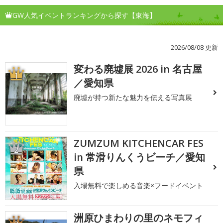
GW人気イベントランキングから探す【東海】
2026/08/08 更新
変わる廃墟展 2026 in 名古屋
1
／愛知県
廃墟が持つ新たな魅力を伝える写真展
ZUMZUM KITCHENCAR FES
2
in 常滑りんくうビーチ／愛知
県
入場無料で楽しめる音楽×フードイベント
洲原ひまわりの里のネモフィ