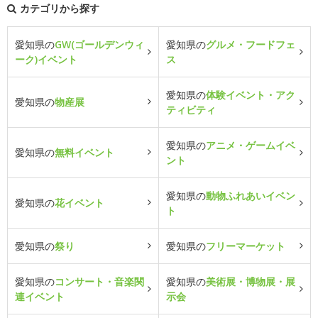
カテゴリから探す
愛知県の
GW(ゴールデンウィ
愛知県の
グルメ・フードフェ
ーク)イベント
ス
愛知県の
体験イベント・アク
愛知県の
物産展
ティビティ
愛知県の
アニメ・ゲームイベ
愛知県の
無料イベント
ント
愛知県の
動物ふれあいイベン
愛知県の
花イベント
ト
愛知県の
祭り
愛知県の
フリーマーケット
愛知県の
コンサート・音楽関
愛知県の
美術展・博物展・展
連イベント
示会