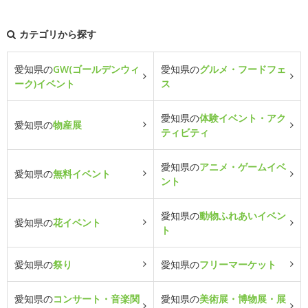
カテゴリから探す
愛知県の
GW(ゴールデンウィ
愛知県の
グルメ・フードフェ
ーク)イベント
ス
愛知県の
体験イベント・アク
愛知県の
物産展
ティビティ
愛知県の
アニメ・ゲームイベ
愛知県の
無料イベント
ント
愛知県の
動物ふれあいイベン
愛知県の
花イベント
ト
愛知県の
祭り
愛知県の
フリーマーケット
愛知県の
コンサート・音楽関
愛知県の
美術展・博物展・展