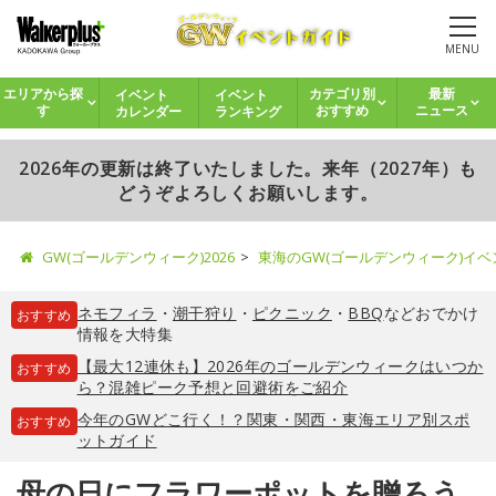
MENU
イベント
イベント
エリアから探
カテゴリ別
最新
カレンダー
ランキング
す
おすすめ
ニュース
2026年の更新は終了いたしました。来年（2027年）も
どうぞよろしくお願いします。
GW(ゴールデンウィーク)2026
東海のGW(ゴールデンウィーク)イ
ネモフィラ
・
潮干狩り
・
ピクニック
・
BBQ
などおでかけ
おすすめ
情報を大特集
【最大12連休も】2026年のゴールデンウィークはいつか
おすすめ
ら？混雑ピーク予想と回避術をご紹介
今年のGWどこ行く！？関東・関西・東海エリア別スポ
おすすめ
ットガイド
母の日にフラワーポットを贈ろう