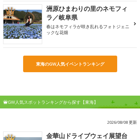
洲原ひまわりの里のネモフィ
3
ラ／岐阜県
春はネモフィラが咲き乱れるフォトジェニ
ックな花畑
東海のGW人気イベントランキング
GW人気スポットランキングから探す【東海】
2026/08/08 更新
金華山ドライブウェイ展望台