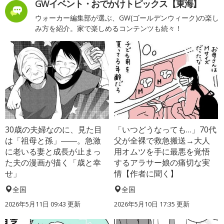
GWイベント・おでかけトピックス【東海】
ウォーカー編集部が選ぶ、GW(ゴールデンウィーク)の楽し
み方を紹介。家で楽しめるコンテンツも続々！
30歳の夫婦なのに、見た目
「いつどうなっても…」70代
は「祖母と孫」――。急激
父が全裸で救急搬送→大人
に老いる妻と成長が止まっ
用オムツを手に最悪を覚悟
た夫の漫画が描く「歳と幸
するアラサー娘の痛切な実
せ」
情【作者に聞く】
全国
全国
2026年5月11日 09:43 更新
2026年5月10日 17:35 更新