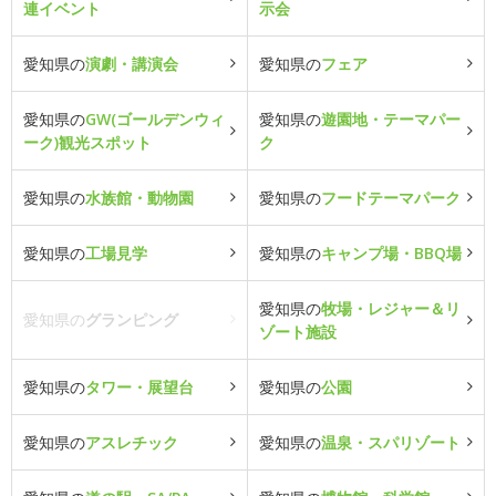
連イベント
示会
愛知県の
演劇・講演会
愛知県の
フェア
愛知県の
GW(ゴールデンウィ
愛知県の
遊園地・テーマパー
ーク)観光スポット
ク
愛知県の
水族館・動物園
愛知県の
フードテーマパーク
愛知県の
工場見学
愛知県の
キャンプ場・BBQ場
愛知県の
牧場・レジャー＆リ
愛知県の
グランピング
ゾート施設
愛知県の
タワー・展望台
愛知県の
公園
愛知県の
アスレチック
愛知県の
温泉・スパリゾート