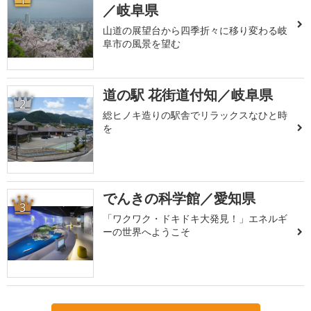
1
／岐阜県
山道の展望台から四季折々に移り変わる岐
阜市の風景を望む
道の駅 花街道付知／岐阜県
2
総ヒノキ造りの駅舎でリラックスなひと時
を
でんきの科学館／愛知県
3
「ワクワク・ドキドキ大発見！」エネルギ
ーの世界へようこそ