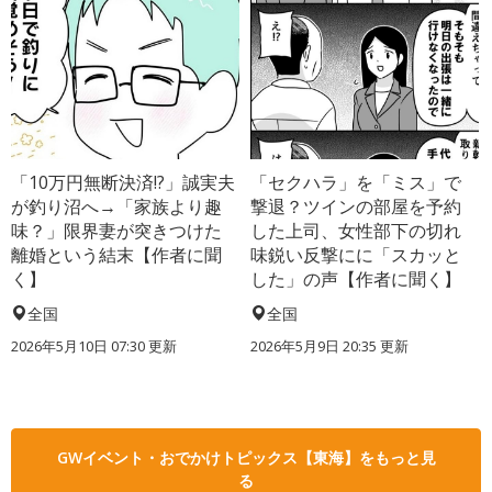
「10万円無断決済!?」誠実夫
「セクハラ」を「ミス」で
が釣り沼へ→「家族より趣
撃退？ツインの部屋を予約
味？」限界妻が突きつけた
した上司、女性部下の切れ
離婚という結末【作者に聞
味鋭い反撃にに「スカッと
く】
した」の声【作者に聞く】
全国
全国
2026年5月10日 07:30 更新
2026年5月9日 20:35 更新
GWイベント・おでかけトピックス【東海】をもっと見
る