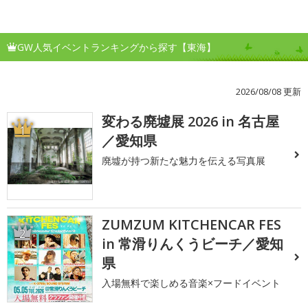
GW人気イベントランキングから探す【東海】
2026/08/08 更新
変わる廃墟展 2026 in 名古屋
1
／愛知県
廃墟が持つ新たな魅力を伝える写真展
ZUMZUM KITCHENCAR FES
2
in 常滑りんくうビーチ／愛知
県
入場無料で楽しめる音楽×フードイベント