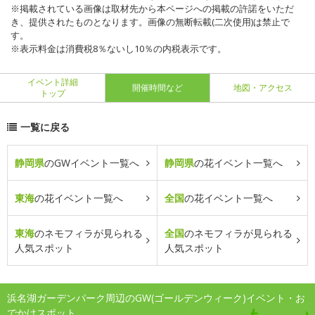
※掲載されている画像は取材先から本ページへの掲載の許諾をいただ
き、提供されたものとなります。画像の無断転載(二次使用)は禁止で
す。
※表示料金は消費税8％ないし10％の内税表示です。
イベント詳細
開催時間など
地図・アクセス
トップ
一覧に戻る
静岡県
のGWイベント一覧へ
静岡県
の花イベント一覧へ
東海
の花イベント一覧へ
全国
の花イベント一覧へ
東海
のネモフィラが見られる
全国
のネモフィラが見られる
人気スポット
人気スポット
浜名湖ガーデンパーク周辺のGW(ゴールデンウィーク)イベント・お
でかけスポット