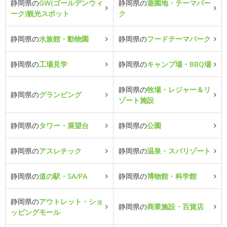
静岡県の
GW(ゴールデンウィ
静岡県の
遊園地・テーマパー
ーク)観光スポット
ク
静岡県の
水族館・動物園
静岡県の
フードテーマパーク
静岡県の
工場見学
静岡県の
キャンプ場・BBQ場
静岡県の
牧場・レジャー＆リ
静岡県の
グランピング
ゾート施設
静岡県の
タワー・展望台
静岡県の
公園
静岡県の
アスレチック
静岡県の
温泉・スパリゾート
静岡県の
道の駅・SA/PA
静岡県の
博物館・科学館
静岡県の
アウトレット・ショ
静岡県の
商業施設・百貨店
ッピングモール