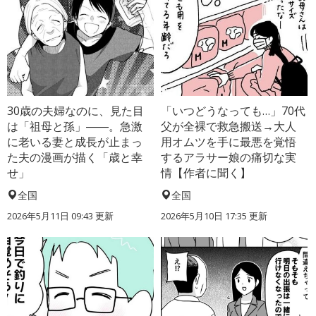
30歳の夫婦なのに、見た目
「いつどうなっても…」70代
は「祖母と孫」――。急激
父が全裸で救急搬送→大人
に老いる妻と成長が止まっ
用オムツを手に最悪を覚悟
た夫の漫画が描く「歳と幸
するアラサー娘の痛切な実
せ」
情【作者に聞く】
全国
全国
2026年5月11日 09:43 更新
2026年5月10日 17:35 更新