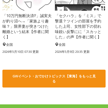
「10万円無断決済!?」誠実夫
「セクハラ」を「ミス」で
が釣り沼へ→「家族より趣
撃退？ツインの部屋を予約
味？」限界妻が突きつけた
した上司、女性部下の切れ
離婚という結末【作者に聞
味鋭い反撃にに「スカッと
く】
した」の声【作者に聞く】
全国
全国
2026年5月10日 07:30 更新
2026年5月9日 20:35 更新
GWイベント・おでかけトピックス【東海】をもっと見
る