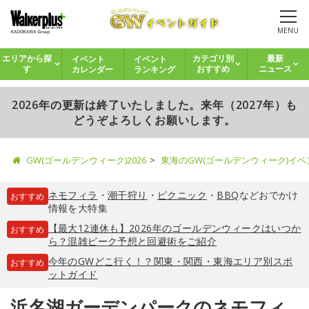
MENU
イベント
イベント
エリアから探
カテゴリ別
最新
カレンダー
ランキング
す
おすすめ
ニュース
2026年の更新は終了いたしました。来年（2027年）も
どうぞよろしくお願いします。
GW(ゴールデンウィーク)2026
東海のGW(ゴールデンウィーク)イ
ネモフィラ
・
潮干狩り
・
ピクニック
・
BBQ
などおでかけ
おすすめ
情報を大特集
【最大12連休も】2026年のゴールデンウィークはいつか
おすすめ
ら？混雑ピーク予想と回避術をご紹介
今年のGWどこ行く！？関東・関西・東海エリア別スポ
おすすめ
ットガイド
浜名湖ガーデンパークのネモフィ