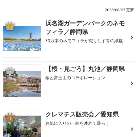
2026/08/07 更新
浜名湖ガーデンパークのネモ
1
フィラ／静岡県
30万本のネモフィラが織りなす青の絨毯
【桜・見ごろ】丸池／静岡県
2
桜と富士山のコラボレーション
クレマチス販売会／愛知県
3
お気に入りの一株を連れて帰ろう