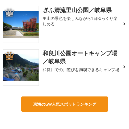
ぎふ清流里山公園／岐阜県
2
里山の景色を楽しみながら1日ゆっくり楽
しめる
和良川公園オートキャンプ場
3
／岐阜県
和良川での川遊びを満喫できるキャンプ場
東海のGW人気スポットランキング