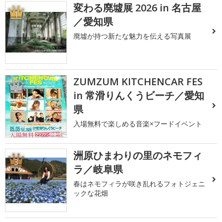
変わる廃墟展 2026 in 名古屋
1
／愛知県
廃墟が持つ新たな魅力を伝える写真展
ZUMZUM KITCHENCAR FES
2
in 常滑りんくうビーチ／愛知
県
入場無料で楽しめる音楽×フードイベント
洲原ひまわりの里のネモフィ
3
ラ／岐阜県
春はネモフィラが咲き乱れるフォトジェニ
ックな花畑