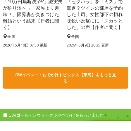
「10万円無断決済!?」誠実夫
「セクハラ」を「ミス」で
が釣り沼へ→「家族より趣
撃退？ツインの部屋を予約
味？」限界妻が突きつけた
した上司、女性部下の切れ
離婚という結末【作者に聞
味鋭い反撃にに「スカッと
く】
した」の声【作者に聞く】
全国
全国
2026年5月10日 07:30 更新
2026年5月9日 20:35 更新
GWイベント・おでかけトピックス【東海】をもっと見
る
GW(ゴールデンウィーク)のおでかけをもっと楽しむ