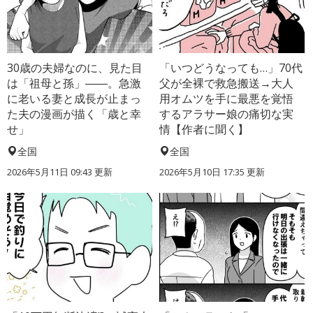
30歳の夫婦なのに、見た目
「いつどうなっても…」70代
は「祖母と孫」――。急激
父が全裸で救急搬送→大人
に老いる妻と成長が止まっ
用オムツを手に最悪を覚悟
た夫の漫画が描く「歳と幸
するアラサー娘の痛切な実
せ」
情【作者に聞く】
全国
全国
2026年5月11日 09:43 更新
2026年5月10日 17:35 更新