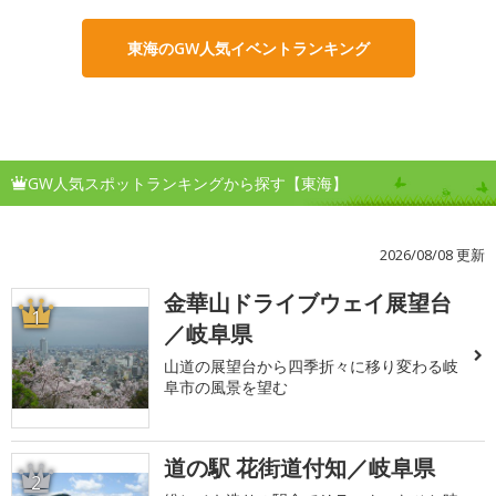
東海のGW人気イベントランキング
GW人気スポットランキングから探す【東海】
2026/08/08 更新
金華山ドライブウェイ展望台
1
／岐阜県
山道の展望台から四季折々に移り変わる岐
阜市の風景を望む
道の駅 花街道付知／岐阜県
2