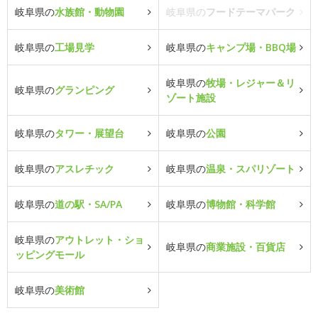
岐阜県の
水族館・動物園
岐阜県の
フードテーマパーク
岐阜県の
工場見学
岐阜県の
キャンプ場・BBQ場
岐阜県の
牧場・レジャー＆リ
岐阜県の
グランピング
ゾート施設
岐阜県の
タワー・展望台
岐阜県の
公園
岐阜県の
アスレチック
岐阜県の
温泉・スパリゾート
岐阜県の
道の駅・SA/PA
岐阜県の
博物館・科学館
岐阜県の
アウトレット・ショ
岐阜県の
商業施設・百貨店
ッピングモール
岐阜県の
美術館