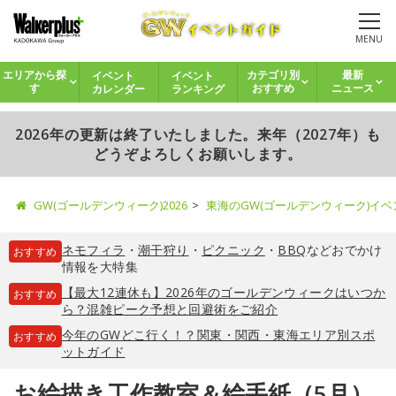
MENU
イベント
イベント
エリアから探
カテゴリ別
最新
カレンダー
ランキング
す
おすすめ
ニュース
2026年の更新は終了いたしました。来年（2027年）も
どうぞよろしくお願いします。
GW(ゴールデンウィーク)2026
東海のGW(ゴールデンウィーク)イ
ネモフィラ
・
潮干狩り
・
ピクニック
・
BBQ
などおでかけ
おすすめ
情報を大特集
【最大12連休も】2026年のゴールデンウィークはいつか
おすすめ
ら？混雑ピーク予想と回避術をご紹介
今年のGWどこ行く！？関東・関西・東海エリア別スポ
おすすめ
ットガイド
お絵描き工作教室＆絵手紙（5月）