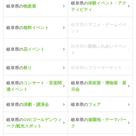
岐阜県の
体験イベント・アク
岐阜県の
物産展
ティビティ
岐阜県の
アニメ・ゲームイベ
岐阜県の
無料イベント
ント
岐阜県の
動物ふれあいイベン
岐阜県の
花イベント
ト
岐阜県の
祭り
岐阜県の
フリーマーケット
岐阜県の
コンサート・音楽関
岐阜県の
美術展・博物展・展
連イベント
示会
岐阜県の
演劇・講演会
岐阜県の
フェア
岐阜県の
GW(ゴールデンウィ
岐阜県の
遊園地・テーマパー
ーク)観光スポット
ク