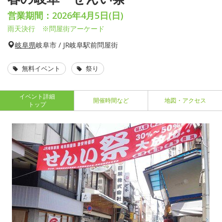
営業期間：2026年4月5日(日)
雨天決行 ※問屋街アーケード
岐阜県
岐阜市 / JR岐阜駅前問屋街
無料イベント
祭り
イベント詳細
開催時間など
地図・アクセス
トップ