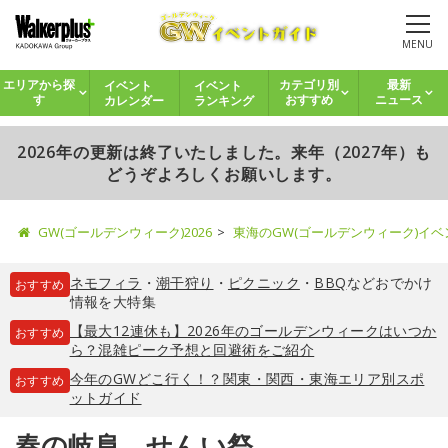
MENU
イベント
イベント
エリアから探
カテゴリ別
最新
カレンダー
ランキング
す
おすすめ
ニュース
2026年の更新は終了いたしました。来年（2027年）も
どうぞよろしくお願いします。
GW(ゴールデンウィーク)2026
東海のGW(ゴールデンウィーク)イ
ネモフィラ
・
潮干狩り
・
ピクニック
・
BBQ
などおでかけ
おすすめ
情報を大特集
【最大12連休も】2026年のゴールデンウィークはいつか
おすすめ
ら？混雑ピーク予想と回避術をご紹介
今年のGWどこ行く！？関東・関西・東海エリア別スポ
おすすめ
ットガイド
春の岐阜 せんい祭