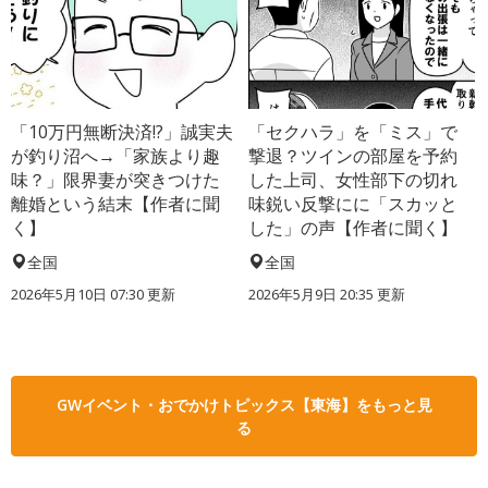
「10万円無断決済!?」誠実夫
「セクハラ」を「ミス」で
が釣り沼へ→「家族より趣
撃退？ツインの部屋を予約
味？」限界妻が突きつけた
した上司、女性部下の切れ
離婚という結末【作者に聞
味鋭い反撃にに「スカッと
く】
した」の声【作者に聞く】
全国
全国
2026年5月10日 07:30 更新
2026年5月9日 20:35 更新
GWイベント・おでかけトピックス【東海】をもっと見
る