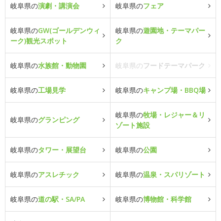
岐阜県の
演劇・講演会
岐阜県の
フェア
岐阜県の
GW(ゴールデンウィ
岐阜県の
遊園地・テーマパー
ーク)観光スポット
ク
岐阜県の
水族館・動物園
岐阜県の
フードテーマパーク
岐阜県の
工場見学
岐阜県の
キャンプ場・BBQ場
岐阜県の
牧場・レジャー＆リ
岐阜県の
グランピング
ゾート施設
岐阜県の
タワー・展望台
岐阜県の
公園
岐阜県の
アスレチック
岐阜県の
温泉・スパリゾート
岐阜県の
道の駅・SA/PA
岐阜県の
博物館・科学館