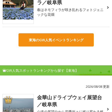
ラ／岐阜県
春はネモフィラが咲き乱れるフォトジェニ
ックな花畑
東海のGW人気イベントランキング
GW人気スポットランキングから探す【東海】
2026/08/08 更新
金華山ドライブウェイ展望台
1
／岐阜県
山道の展望台から四季折々に移り変わる岐