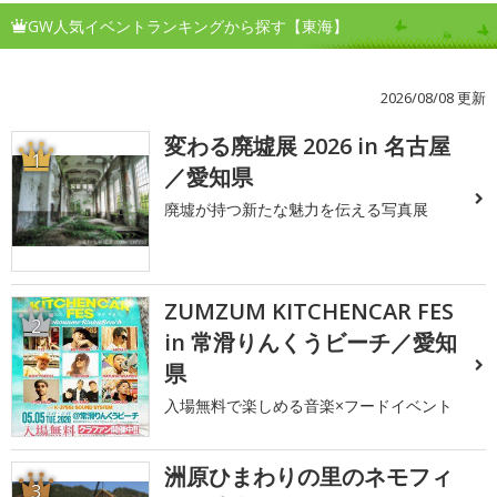
GW人気イベントランキングから探す【東海】
2026/08/08 更新
変わる廃墟展 2026 in 名古屋
1
／愛知県
廃墟が持つ新たな魅力を伝える写真展
ZUMZUM KITCHENCAR FES
2
in 常滑りんくうビーチ／愛知
県
入場無料で楽しめる音楽×フードイベント
洲原ひまわりの里のネモフィ
3