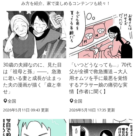
み方を紹介。家で楽しめるコンテンツも続々！
30歳の夫婦なのに、見た目
「いつどうなっても…」70代
は「祖母と孫」――。急激
父が全裸で救急搬送→大人
に老いる妻と成長が止まっ
用オムツを手に最悪を覚悟
た夫の漫画が描く「歳と幸
するアラサー娘の痛切な実
せ」
情【作者に聞く】
全国
全国
2026年5月11日 09:43 更新
2026年5月10日 17:35 更新