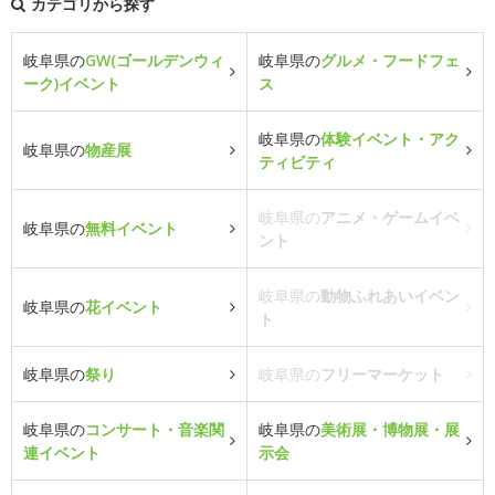
カテゴリから探す
岐阜県の
GW(ゴールデンウィ
岐阜県の
グルメ・フードフェ
ーク)イベント
ス
岐阜県の
体験イベント・アク
岐阜県の
物産展
ティビティ
岐阜県の
アニメ・ゲームイベ
岐阜県の
無料イベント
ント
岐阜県の
動物ふれあいイベン
岐阜県の
花イベント
ト
岐阜県の
祭り
岐阜県の
フリーマーケット
岐阜県の
コンサート・音楽関
岐阜県の
美術展・博物展・展
連イベント
示会