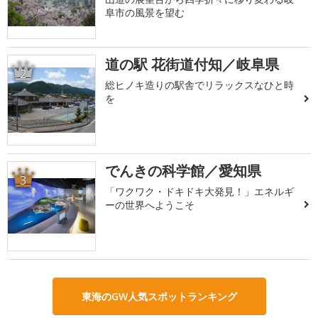
阜市の風景を望む
道の駅 花街道付知／岐阜県
2
総ヒノキ造りの駅舎でリラックスなひと時
を
でんきの科学館／愛知県
3
「ワクワク・ドキドキ大発見！」エネルギ
ーの世界へようこそ
東海のGW人気スポットランキング