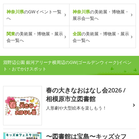
神奈川県
のGWイベント一覧
神奈川県
の美術展・博物展・
へ
展示会一覧へ
関東
の美術展・博物展・展示
全国
の美術展・博物展・展示
会一覧へ
会一覧へ
淵野辺公園 銀河アリーナ横周辺のGW(ゴールデンウィーク)イベン
ト・おでかけスポット
春の大きなおはなし会2026 /
相模原市立図書館
人形劇や大型絵本を楽しもう！
〜図書館は宝島〜キッズ☆フ