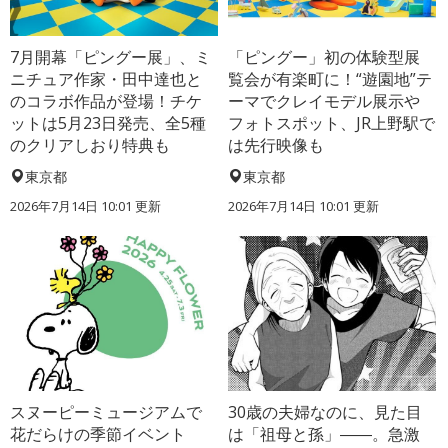
7月開幕「ピングー展」、ミ
「ピングー」初の体験型展
ニチュア作家・田中達也と
覧会が有楽町に！“遊園地”テ
のコラボ作品が登場！チケ
ーマでクレイモデル展示や
ットは5月23日発売、全5種
フォトスポット、JR上野駅で
のクリアしおり特典も
は先行映像も
東京都
東京都
2026年7月14日 10:01 更新
2026年7月14日 10:01 更新
スヌーピーミュージアムで
30歳の夫婦なのに、見た目
花だらけの季節イベント
は「祖母と孫」――。急激