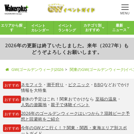
MENU
イベント
イベント
エリアから探
カテゴリ別
最新
カレンダー
ランキング
す
おすすめ
ニュース
2026年の更新は終了いたしました。来年（2027年）も
どうぞよろしくお願いします。
GW(ゴールデンウィーク)2026
関東のGW(ゴールデンウィーク)イ
ネモフィラ
・
潮干狩り
・
ピクニック
・
BBQ
などおでかけ
おすすめ
情報を大特集
連休の予定はこれ！関東おでかけなら
至福の温泉
・
おすすめ
人気の遊園地
・
親子で体験イベント
2026年のゴールデンウィークはいつから？混雑ピーク予
おすすめ
想と回避術をご紹介
今年のGWどこ行く！？関東・関西・東海エリア別スポ
おすすめ
ットガイド