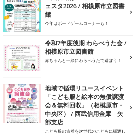
ェスタ2026 / 相模原市立図書
館
今年はボードゲームコーナーも！
令和7年度後期 わらべうた会 /
相模原市立図書館
赤ちゃんと一緒にわらべうたで遊ぼう！
地域で循環リユースイベント
「こども服と絵本の無償譲渡
会＆無料回収」（相模原市・
中央区） / 西武信用金庫 矢
部支店
こども服の古着を次世代のこどもに橋渡し