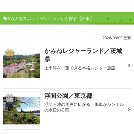
GW人気スポットランキングから探す【関東】
2026/08/09 更新
かみねレジャーランド／茨城
1
県
太平洋を一望できる本格レジャー施設
浮間公園／東京都
2
浮間ヶ池の周囲に広がる、風車がシンボル
の水辺の公園