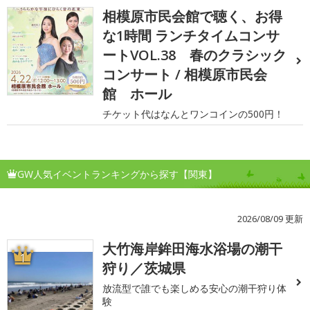
相模原市民会館で聴く、お得
な1時間 ランチタイムコンサ
ートVOL.38 春のクラシック
コンサート / 相模原市民会
館 ホール
チケット代はなんとワンコインの500円！
GW人気イベントランキングから探す【関東】
2026/08/09 更新
大竹海岸鉾田海水浴場の潮干
1
狩り／茨城県
放流型で誰でも楽しめる安心の潮干狩り体
験