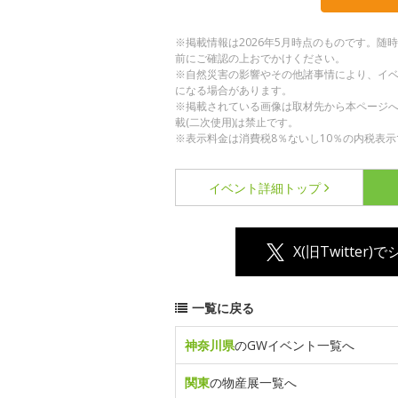
※掲載情報は2026年5月時点のものです。
前にご確認の上おでかけください。
※自然災害の影響やその他諸事情により、イ
になる場合があります。
※掲載されている画像は取材先から本ページ
載(二次使用)は禁止です。
※表示料金は消費税8％ないし10％の内税表示
イベント詳細
トップ
X(旧Twitter)
一覧に戻る
神奈川県
のGWイベント一覧へ
関東
の物産展一覧へ