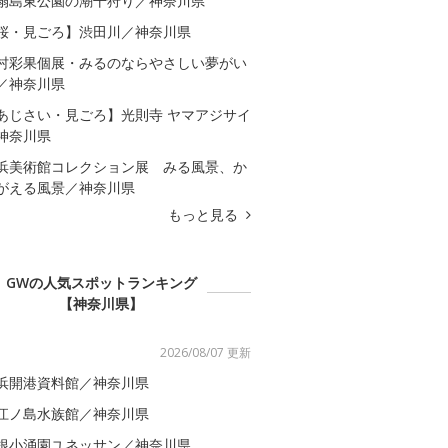
扇島東公園の潮干狩り／神奈川県
桜・見ごろ】渋田川／神奈川県
村彩果個展・みるのならやさしい夢がい
／神奈川県
あじさい・見ごろ】光則寺 ヤマアジサイ
神奈川県
浜美術館コレクション展 みる風景、か
がえる風景／神奈川県
もっと見る
GWの人気スポットランキング
【神奈川県】
2026/08/07 更新
浜開港資料館／神奈川県
江ノ島水族館／神奈川県
根小涌園ユネッサン／神奈川県