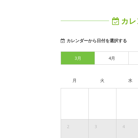
カレ
カレンダーから日付を選択する
3月
4月
月
火
水
2
3
4