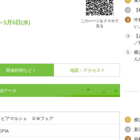
東
1
【
2
中
3
このページをスマホで
～5月6日(水)
見る
い
【
4
／
横
5
ん
開催時間など
地図・アクセス
細データ
トピアマルシェ ＧＷフェア
横
1
新
2
OPIA
箱
3