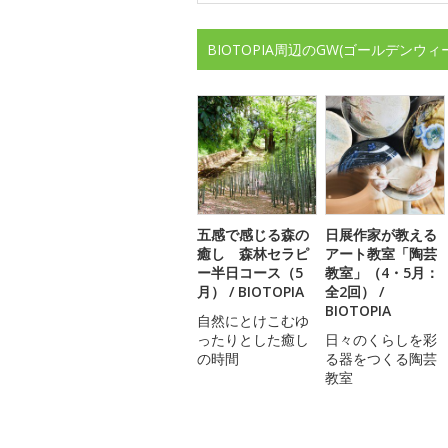
BIOTOPIA周辺のGW(ゴールデン
五感で感じる森の
日展作家が教える
癒し 森林セラピ
アート教室「陶芸
ー半日コース（5
教室」（4・5月：
月） / BIOTOPIA
全2回） /
BIOTOPIA
自然にとけこむゆ
ったりとした癒し
日々のくらしを彩
の時間
る器をつくる陶芸
教室