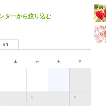
ンダーから絞り込む
5月
木
金
土
日
1
5
6
7
8