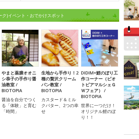
ウィーク)イベント・おでかけスポット
やまと薬膳オオニ
生地から手作り！2
DIDIM×鯉のぼり工
シ恭子の手作り醤
種の贅沢クリーム
作コーナー（ビオ
油教室 /
パン教室 /
トピアマルシェＧ
BIOTOPIA
BIOTOPIA
Ｗフェア） /
BIOTOPIA
醤油を自分でつく
カスタード＆ミル
る「体験」と育む
クバター、2つの幸
世界に一つだけ！
「時間」
せ
オリジナル鯉のぼ
り！！