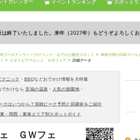
ントカレンダー
イベントランキング
スポットラ
更新は終了いたしました。来年（2027年）もどうぞよろしく
W(ゴールデンウィーク)イベント・おでかけ観光スポット
神奈川県のGW(ゴール
ント
ビオトピアマルシェ ＧＷフェア
詳細データ
ピクニック
・
BBQ
などおでかけ情報を大特集
おでかけなら
至福の温泉
・
人気の遊園地
・
ィークはいつから？混雑ピーク予想と回避術をご紹介
関東・関西・東海エリア別スポットガイド
ェ ＧＷフェ