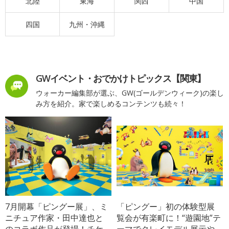
北陸
東海
関西
中国
四国
九州・沖縄
GWイベント・おでかけトピックス【関東】
ウォーカー編集部が選ぶ、GW(ゴールデンウィーク)の楽し
み方を紹介。家で楽しめるコンテンツも続々！
7月開幕「ピングー展」、ミ
「ピングー」初の体験型展
ニチュア作家・田中達也と
覧会が有楽町に！“遊園地”テ