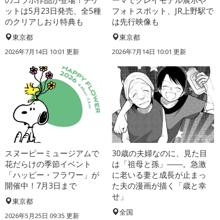
のコラボ作品が登場！チケ
ーマでクレイモデル展示や
ットは5月23日発売、全5種
フォトスポット、JR上野駅で
のクリアしおり特典も
は先行映像も
東京都
東京都
2026年7月14日 10:01 更新
2026年7月14日 10:01 更新
スヌーピーミュージアムで
30歳の夫婦なのに、見た目
花だらけの季節イベント
は「祖母と孫」――。急激
「ハッピー・フラワー」が
に老いる妻と成長が止まっ
開催中！7月3日まで
た夫の漫画が描く「歳と幸
せ」
東京都
全国
2026年5月25日 09:35 更新