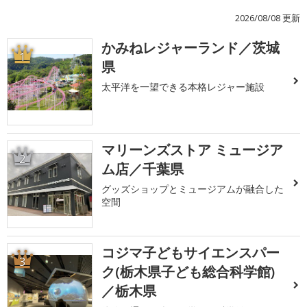
2026/08/08 更新
かみねレジャーランド／茨城
1
県
太平洋を一望できる本格レジャー施設
マリーンズストア ミュージア
2
ム店／千葉県
グッズショップとミュージアムが融合した
空間
コジマ子どもサイエンスパー
3
ク(栃木県子ども総合科学館)
／栃木県