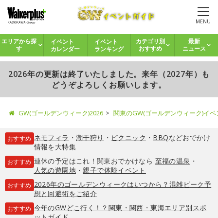
MENU
イベント
イベント
エリアから探
カテゴリ別
最新
カレンダー
ランキング
す
おすすめ
ニュース
2026年の更新は終了いたしました。来年（2027年）も
どうぞよろしくお願いします。
GW(ゴールデンウィーク)2026
関東のGW(ゴールデンウィーク)イ
ネモフィラ
・
潮干狩り
・
ピクニック
・
BBQ
などおでかけ
おすすめ
情報を大特集
連休の予定はこれ！関東おでかけなら
至福の温泉
・
おすすめ
人気の遊園地
・
親子で体験イベント
2026年のゴールデンウィークはいつから？混雑ピーク予
おすすめ
想と回避術をご紹介
今年のGWどこ行く！？関東・関西・東海エリア別スポ
おすすめ
ットガイド