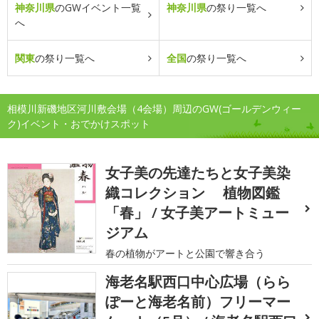
神奈川県
のGWイベント一覧
神奈川県
の祭り一覧へ
へ
関東
の祭り一覧へ
全国
の祭り一覧へ
相模川新磯地区河川敷会場（4会場）周辺のGW(ゴールデンウィー
ク)イベント・おでかけスポット
女子美の先達たちと女子美染
織コレクション 植物図鑑
「春」 / 女子美アートミュー
ジアム
春の植物がアートと公園で響き合う
海老名駅西口中心広場（らら
ぽーと海老名前）フリーマー