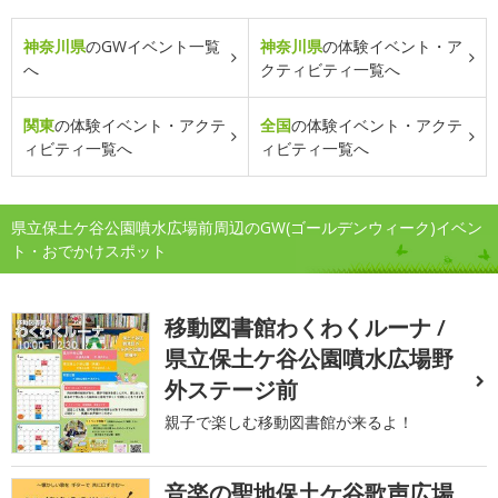
神奈川県
のGWイベント一覧
神奈川県
の体験イベント・ア
へ
クティビティ一覧へ
関東
の体験イベント・アクテ
全国
の体験イベント・アクテ
ィビティ一覧へ
ィビティ一覧へ
県立保土ケ谷公園噴水広場前周辺のGW(ゴールデンウィーク)イベン
ト・おでかけスポット
移動図書館わくわくルーナ /
県立保土ケ谷公園噴水広場野
外ステージ前
親子で楽しむ移動図書館が来るよ！
音楽の聖地保土ケ谷歌声広場