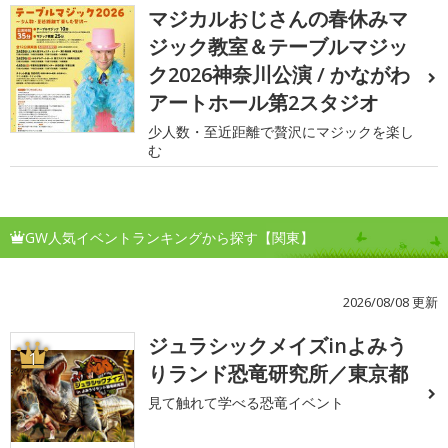
マジカルおじさんの春休みマ
ジック教室＆テーブルマジッ
ク2026神奈川公演 / かながわ
アートホール第2スタジオ
少人数・至近距離で贅沢にマジックを楽し
む
GW人気イベントランキングから探す【関東】
2026/08/08 更新
ジュラシックメイズinよみう
1
りランド恐竜研究所／東京都
見て触れて学べる恐竜イベント