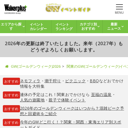
MENU
イベント
イベント
エリアから探
カテゴリ別
最新
カレンダー
ランキング
す
おすすめ
ニュース
2026年の更新は終了いたしました。来年（2027年）も
どうぞよろしくお願いします。
GW(ゴールデンウィーク)2026
関東のGW(ゴールデンウィーク)イ
ネモフィラ
・
潮干狩り
・
ピクニック
・
BBQ
などおでかけ
おすすめ
情報を大特集
連休の予定はこれ！関東おでかけなら
至福の温泉
・
おすすめ
人気の遊園地
・
親子で体験イベント
2026年のゴールデンウィークはいつから？混雑ピーク予
おすすめ
想と回避術をご紹介
今年のGWどこ行く！？関東・関西・東海エリア別スポ
おすすめ
ットガイド