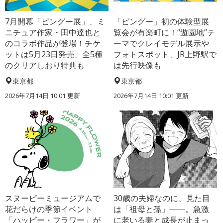
7月開幕「ピングー展」、ミ
「ピングー」初の体験型展
ニチュア作家・田中達也と
覧会が有楽町に！“遊園地”テ
のコラボ作品が登場！チケ
ーマでクレイモデル展示や
ットは5月23日発売、全5種
フォトスポット、JR上野駅で
のクリアしおり特典も
は先行映像も
東京都
東京都
2026年7月14日 10:01 更新
2026年7月14日 10:01 更新
スヌーピーミュージアムで
30歳の夫婦なのに、見た目
花だらけの季節イベント
は「祖母と孫」――。急激
「ハッピー・フラワー」が
に老いる妻と成長が止まっ