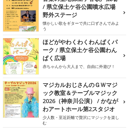
/ 県立保土ケ谷公園噴水広場
野外ステージ
懐かしい歌をギターで共に口ずさんでみよ
う
ほどがやわくわくわんぱくパ
ーク / 県立保土ケ谷公園わん
ぱく広場
赤ちゃんから大人まで、自由に外遊び！
マジカルおじさんのＧＷマジ
ック教室＆テーブルマジック
2026（神奈川公演） / かなが
わアートホール第2スタジオ
少人数・至近距離で贅沢にマジックを楽し
む