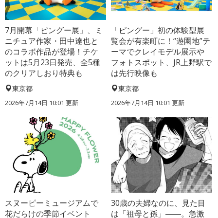
7月開幕「ピングー展」、ミ
「ピングー」初の体験型展
ニチュア作家・田中達也と
覧会が有楽町に！“遊園地”テ
のコラボ作品が登場！チケ
ーマでクレイモデル展示や
ットは5月23日発売、全5種
フォトスポット、JR上野駅で
のクリアしおり特典も
は先行映像も
東京都
東京都
2026年7月14日 10:01 更新
2026年7月14日 10:01 更新
スヌーピーミュージアムで
30歳の夫婦なのに、見た目
花だらけの季節イベント
は「祖母と孫」――。急激