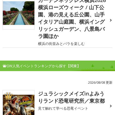
ガーデンネックレス横浜2026
横浜ローズウィーク / 山下公
園、港の見える丘公園、山手
イタリア山庭園、横浜イング
リッシュガーデン、八景島バ
ラ園ほか
横浜の街並みとバラを楽しむ
GW人気イベントランキングから探す【関東】
2026/08/08 更新
ジュラシックメイズinよみう
1
りランド恐竜研究所／東京都
見て触れて学べる恐竜イベント