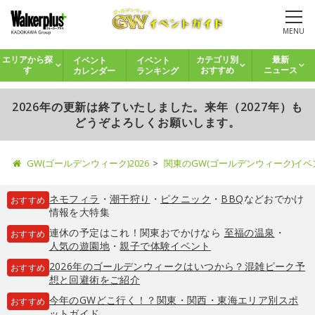
MENU
イベント
イベント
エリアから探
カテゴリ別
最新
カレンダー
ランキング
す
おすすめ
ニュース
2026年の更新は終了いたしました。来年（2027年）も
どうぞよろしくお願いします。
GW(ゴールデンウィーク)2026
関東のGW(ゴールデンウィーク)イ
ネモフィラ
・
潮干狩り
・
ピクニック
・
BBQ
などおでかけ
おすすめ
情報を大特集
連休の予定はこれ！関東おでかけなら
至福の温泉
・
おすすめ
人気の遊園地
・
親子で体験イベント
2026年のゴールデンウィークはいつから？混雑ピーク予
おすすめ
想と回避術をご紹介
今年のGWどこ行く！？関東・関西・東海エリア別スポ
おすすめ
ットガイド