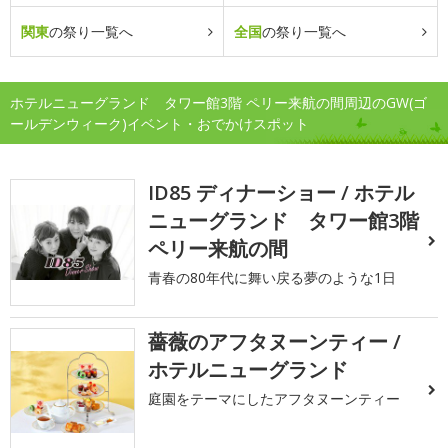
関東
の祭り一覧へ
全国
の祭り一覧へ
ホテルニューグランド タワー館3階 ペリー来航の間周辺のGW(ゴ
ールデンウィーク)イベント・おでかけスポット
ID85 ディナーショー / ホテル
ニューグランド タワー館3階
ペリー来航の間
青春の80年代に舞い戻る夢のような1日
薔薇のアフタヌーンティー /
ホテルニューグランド
庭園をテーマにしたアフタヌーンティー