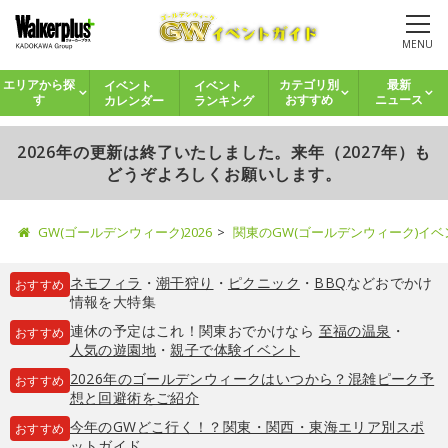
MENU
イベント
イベント
エリアから探
カテゴリ別
最新
カレンダー
ランキング
す
おすすめ
ニュース
2026年の更新は終了いたしました。来年（2027年）も
どうぞよろしくお願いします。
GW(ゴールデンウィーク)2026
関東のGW(ゴールデンウィーク)イ
ネモフィラ
・
潮干狩り
・
ピクニック
・
BBQ
などおでかけ
おすすめ
情報を大特集
連休の予定はこれ！関東おでかけなら
至福の温泉
・
おすすめ
人気の遊園地
・
親子で体験イベント
2026年のゴールデンウィークはいつから？混雑ピーク予
おすすめ
想と回避術をご紹介
今年のGWどこ行く！？関東・関西・東海エリア別スポ
おすすめ
ットガイド