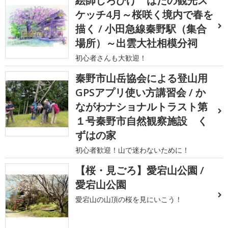
絵師しろひげ はだの観光ス
ケッチ4月～桜咲く境内で春を
描く / 小田急線秦野駅（集合
場所）～出雲大社相模分祠
初心者さんも大歓迎！
秦野市山岳協会による登山用
GPSアプリ使い方講習会 / か
ながわナショナルトラスト第
１号秦野市自然観察施設 く
ずはの家
初心者歓迎！山で迷わないために！
【桜・見ごろ】愛宕山公園 /
愛宕山公園
愛宕山の山頂の桜を見にいこう！