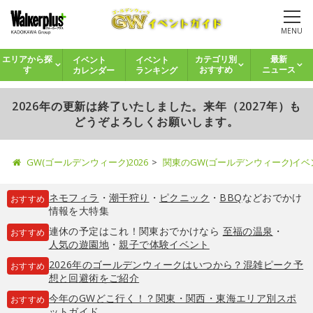
MENU
イベント
イベント
エリアから探
カテゴリ別
最新
カレンダー
ランキング
す
おすすめ
ニュース
2026年の更新は終了いたしました。来年（2027年）も
どうぞよろしくお願いします。
GW(ゴールデンウィーク)2026
関東のGW(ゴールデンウィーク)イ
ネモフィラ
・
潮干狩り
・
ピクニック
・
BBQ
などおでかけ
おすすめ
情報を大特集
連休の予定はこれ！関東おでかけなら
至福の温泉
・
おすすめ
人気の遊園地
・
親子で体験イベント
2026年のゴールデンウィークはいつから？混雑ピーク予
おすすめ
想と回避術をご紹介
今年のGWどこ行く！？関東・関西・東海エリア別スポ
おすすめ
ットガイド