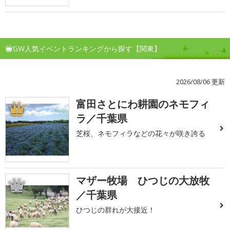
GW人気イベントランキングから探す【関東】
2026/08/06 更新
富田さとにわ耕園のネモフィ
1
ラ／千葉県
芝桜、ネモフィラなどの花々が咲き誇る
マザー牧場 ひつじの大放牧
2
／千葉県
ひつじの群れが大接近！