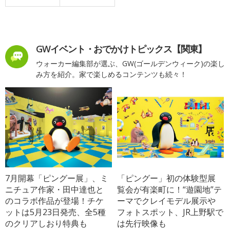
GWイベント・おでかけトピックス【関東】
ウォーカー編集部が選ぶ、GW(ゴールデンウィーク)の楽し
み方を紹介。家で楽しめるコンテンツも続々！
7月開幕「ピングー展」、ミ
「ピングー」初の体験型展
ニチュア作家・田中達也と
覧会が有楽町に！“遊園地”テ
のコラボ作品が登場！チケ
ーマでクレイモデル展示や
ットは5月23日発売、全5種
フォトスポット、JR上野駅で
のクリアしおり特典も
は先行映像も