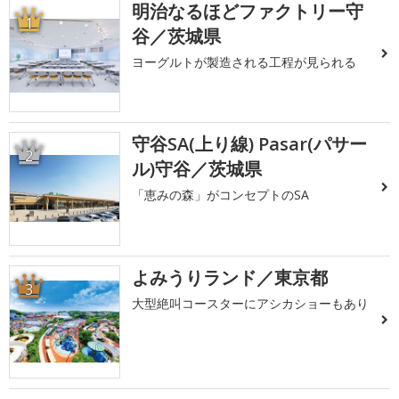
明治なるほどファクトリー守
1
谷／茨城県
ヨーグルトが製造される工程が見られる
守谷SA(上り線) Pasar(パサー
2
ル)守谷／茨城県
「恵みの森」がコンセプトのSA
よみうりランド／東京都
3
大型絶叫コースターにアシカショーもあり