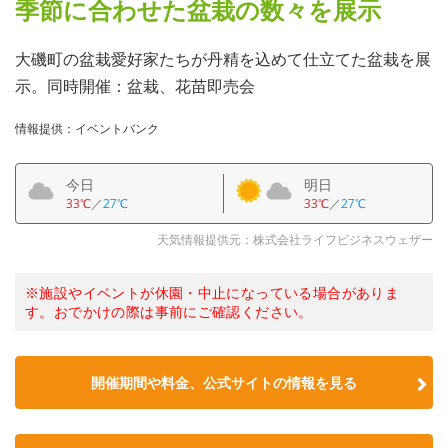
季節に合わせた盆栽の数々を展示
大磯町の盆栽愛好家たちが丹精を込めて仕立てた盆栽を展
示。同時開催：盆栽、花苗即売会
情報提供：イベントバンク
今日
明日
33℃
／
27℃
33℃
／
27℃
天気情報提供元：株式会社ライフビジネスウェザー
※施設やイベントが休園・中止になっている場合がありま
す。おでかけの際は事前にご確認ください。
開催期間や料金、公式サイトの
情報を見る