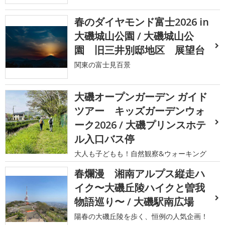
春のダイヤモンド富士2026 in
大磯城山公園 / 大磯城山公
園 旧三井別邸地区 展望台
関東の富士見百景
大磯オープンガーデン ガイド
ツアー キッズガーデンウォ
ーク2026 / 大磯プリンスホテ
ル入口バス停
大人も子どもも！自然観察&ウォーキング
春爛漫 湘南アルプス縦走ハ
イク〜大磯丘陵ハイクと曽我
物語巡り〜 / 大磯駅南広場
陽春の大磯丘陵を歩く、恒例の人気企画！