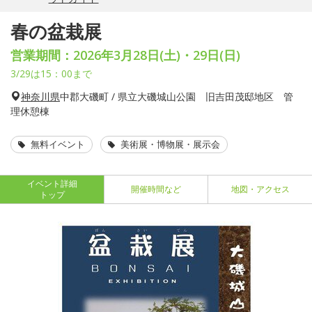
春の盆栽展
営業期間：2026年3月28日(土)・29日(日)
3/29は15：00まで
神奈川県
中郡大磯町 / 県立大磯城山公園 旧吉田茂邸地区 管
理休憩棟
無料イベント
美術展・博物展・展示会
イベント詳細
開催時間など
地図・アクセス
トップ