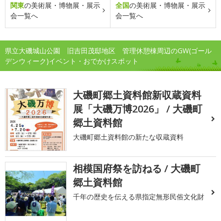
関東
の美術展・博物展・展示
全国
の美術展・博物展・展示
会一覧へ
会一覧へ
県立大磯城山公園 旧吉田茂邸地区 管理休憩棟周辺のGW(ゴール
デンウィーク)イベント・おでかけスポット
大磯町郷土資料館新収蔵資料
展「大磯万博2026」 / 大磯町
郷土資料館
大磯町郷土資料館の新たな収蔵資料
相模国府祭を訪ねる / 大磯町
郷土資料館
千年の歴史を伝える県指定無形民俗文化財