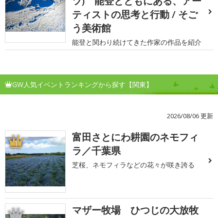
ツ) 能登とともにある、アー
ティストの思考と行動 / そご
う美術館
能登と関わり続けてきた作家の作品を紹介
GW人気イベントランキングから探す【関東】
2026/08/06 更新
富田さとにわ耕園のネモフィ
1
ラ／千葉県
芝桜、ネモフィラなどの花々が咲き誇る
マザー牧場 ひつじの大放牧
2