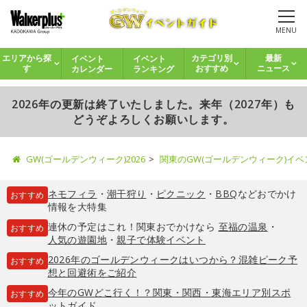
MENU
イベント
イベント
エリアから探
カテゴリ別
最新
カレンダー
ランキング
す
おすすめ
ニュース
2026年の更新は終了いたしました。来年（2027年）も
どうぞよろしくお願いします。
GW(ゴールデンウィーク)2026
関東のGW(ゴールデンウィーク)イ
ネモフィラ
・
潮干狩り
・
ピクニック
・
BBQ
などおでかけ
おすすめ
情報を大特集
連休の予定はこれ！関東おでかけなら
至福の温泉
・
おすすめ
人気の遊園地
・
親子で体験イベント
2026年のゴールデンウィークはいつから？混雑ピーク予
おすすめ
想と回避術をご紹介
今年のGWどこ行く！？関東・関西・東海エリア別スポ
おすすめ
ットガイド