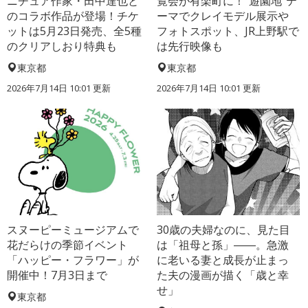
ニチュア作家・田中達也と
覧会が有楽町に！“遊園地”テ
のコラボ作品が登場！チケ
ーマでクレイモデル展示や
ットは5月23日発売、全5種
フォトスポット、JR上野駅で
のクリアしおり特典も
は先行映像も
東京都
東京都
2026年7月14日 10:01 更新
2026年7月14日 10:01 更新
スヌーピーミュージアムで
30歳の夫婦なのに、見た目
花だらけの季節イベント
は「祖母と孫」――。急激
「ハッピー・フラワー」が
に老いる妻と成長が止まっ
開催中！7月3日まで
た夫の漫画が描く「歳と幸
せ」
東京都