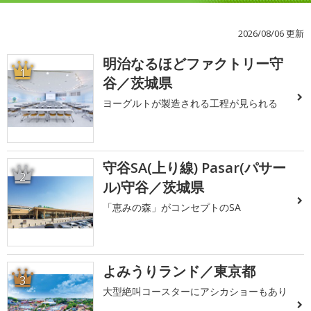
2026/08/06 更新
明治なるほどファクトリー守
1
谷／茨城県
ヨーグルトが製造される工程が見られる
守谷SA(上り線) Pasar(パサー
2
ル)守谷／茨城県
「恵みの森」がコンセプトのSA
よみうりランド／東京都
3
大型絶叫コースターにアシカショーもあり