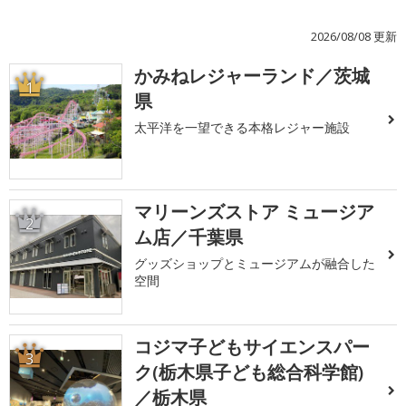
2026/08/08 更新
かみねレジャーランド／茨城
1
県
太平洋を一望できる本格レジャー施設
マリーンズストア ミュージア
2
ム店／千葉県
グッズショップとミュージアムが融合した
空間
コジマ子どもサイエンスパー
3
ク(栃木県子ども総合科学館)
／栃木県