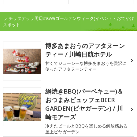
ラ チッタデッラ周辺のGW(ゴールデンウィーク)イベント・おでかけ
スポット
博多あまおうのアフタヌーン
ティー / 川崎日航ホテル
甘くてジューシーな博多あまおうを贅沢に
使ったアフタヌーンティー
網焼きBBQ(バーベキュー)＆
おつまみビュッフェBEER
GARDEN(ビヤガーデン) / 川
崎モアーズ
冷えたビールとBBQを楽しめる解放感ある
屋上ビヤガーデン