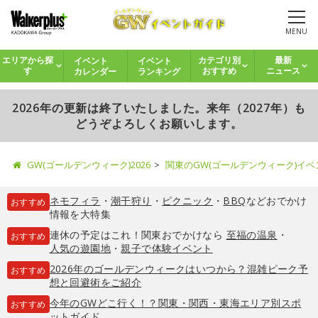
MENU
イベント
イベント
エリアから探
カテゴリ別
最新
カレンダー
ランキング
す
おすすめ
ニュース
2026年の更新は終了いたしました。来年（2027年）も
どうぞよろしくお願いします。
GW(ゴールデンウィーク)2026
関東のGW(ゴールデンウィーク)イ
ネモフィラ
・
潮干狩り
・
ピクニック
・
BBQ
などおでかけ
おすすめ
情報を大特集
連休の予定はこれ！関東おでかけなら
至福の温泉
・
おすすめ
人気の遊園地
・
親子で体験イベント
2026年のゴールデンウィークはいつから？混雑ピーク予
おすすめ
想と回避術をご紹介
今年のGWどこ行く！？関東・関西・東海エリア別スポ
おすすめ
ットガイド