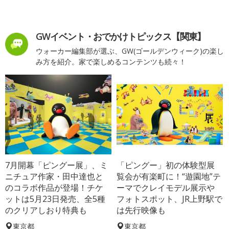
GWイベント・おでかけトピックス【関東】
ウォーカー編集部が選ぶ、GW(ゴールデンウィーク)の楽し
み方を紹介。家で楽しめるコンテンツも続々！
7月開幕「ピングー展」、ミ
「ピングー」初の体験型展
ニチュア作家・田中達也と
覧会が有楽町に！“遊園地”テ
のコラボ作品が登場！チケ
ーマでクレイモデル展示や
ットは5月23日発売、全5種
フォトスポット、JR上野駅で
のクリアしおり特典も
は先行映像も
東京都
東京都