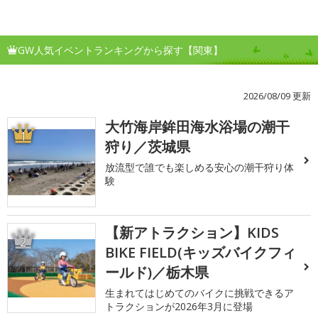
GW人気イベントランキングから探す【関東】
2026/08/09 更新
大竹海岸鉾田海水浴場の潮干
1
狩り／茨城県
放流型で誰でも楽しめる安心の潮干狩り体
験
【新アトラクション】KIDS
2
BIKE FIELD(キッズバイクフィ
ールド)／栃木県
生まれてはじめてのバイクに挑戦できるア
トラクションが2026年3月に登場