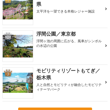
1
県
太平洋を一望できる本格レジャー施設
浮間公園／東京都
2
浮間ヶ池の周囲に広がる、風車がシンボル
の水辺の公園
モビリティリゾートもてぎ／
3
栃木県
人と自然とモビリティが融合したモビリテ
ィテーマパーク