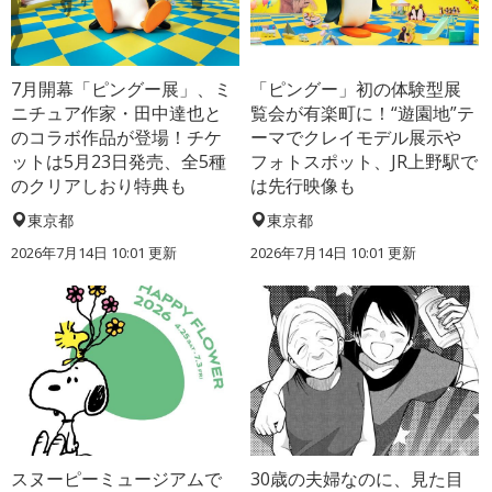
7月開幕「ピングー展」、ミ
「ピングー」初の体験型展
ニチュア作家・田中達也と
覧会が有楽町に！“遊園地”テ
のコラボ作品が登場！チケ
ーマでクレイモデル展示や
ットは5月23日発売、全5種
フォトスポット、JR上野駅で
のクリアしおり特典も
は先行映像も
東京都
東京都
2026年7月14日 10:01 更新
2026年7月14日 10:01 更新
スヌーピーミュージアムで
30歳の夫婦なのに、見た目