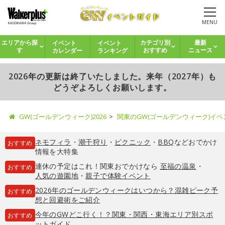
MENU
イベント
イベント
エリアから探
カテゴリ別
最新
カレンダー
ランキング
す
おすすめ
ニュース
2026年の更新は終了いたしました。来年（2027年）も
どうぞよろしくお願いします。
GW(ゴールデンウィーク)2026
関東のGW(ゴールデンウィーク)イ
ネモフィラ
・
潮干狩り
・
ピクニック
・
BBQ
などおでかけ
おすすめ
情報を大特集
連休の予定はこれ！関東おでかけなら
至福の温泉
・
おすすめ
人気の遊園地
・
親子で体験イベント
2026年のゴールデンウィークはいつから？混雑ピーク予
おすすめ
想と回避術をご紹介
今年のGWどこ行く！？関東・関西・東海エリア別スポ
おすすめ
ットガイド