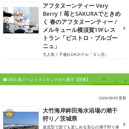
アフタヌーンティー Very
Berry！苺とSAKURAでときめ
く 春のアフタヌーンティー /
メルキュール横須賀19Fレス
トラン「ビストロ・ブルゴー
ニュ」
大人気！子連れOKホテル「ヌン活」
GW人気イベントランキングから探す【関東】
2026/08/09 更新
大竹海岸鉾田海水浴場の潮干
1
狩り／茨城県
放流型で誰でも楽しめる安心の潮干狩り体