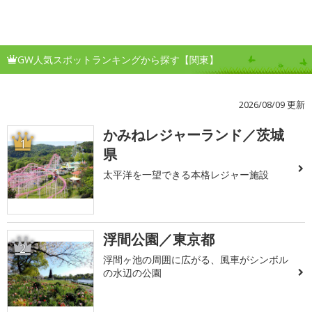
GW人気スポットランキングから探す【関東】
2026/08/09 更新
かみねレジャーランド／茨城
1
県
太平洋を一望できる本格レジャー施設
浮間公園／東京都
2
浮間ヶ池の周囲に広がる、風車がシンボル
の水辺の公園