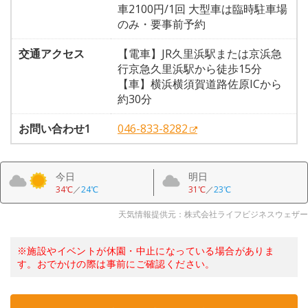
車2100円/1回 大型車は臨時駐車場
のみ・要事前予約
交通アクセス
【電車】JR久里浜駅または京浜急
行京急久里浜駅から徒歩15分
【車】横浜横須賀道路佐原ICから
約30分
お問い合わせ1
046-833-8282
今日
明日
34℃
／
24℃
31℃
／
23℃
天気情報提供元：株式会社ライフビジネスウェザー
※施設やイベントが休園・中止になっている場合がありま
す。おでかけの際は事前にご確認ください。