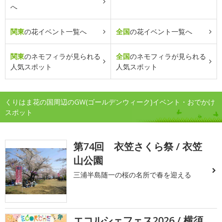
へ
関東
の花イベント一覧へ
全国
の花イベント一覧へ
関東
のネモフィラが見られる
全国
のネモフィラが見られる
人気スポット
人気スポット
くりはま花の国周辺のGW(ゴールデンウィーク)イベント・おでかけ
スポット
第74回 衣笠さくら祭 / 衣笠
山公園
三浦半島随一の桜の名所で春を迎える
エコルシェフェス2026 / 横須