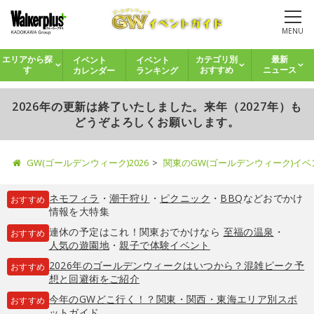
MENU
イベント
イベント
エリアから探
カテゴリ別
最新
カレンダー
ランキング
す
おすすめ
ニュース
2026年の更新は終了いたしました。来年（2027年）も
どうぞよろしくお願いします。
GW(ゴールデンウィーク)2026
関東のGW(ゴールデンウィーク)イ
ネモフィラ
・
潮干狩り
・
ピクニック
・
BBQ
などおでかけ
おすすめ
情報を大特集
連休の予定はこれ！関東おでかけなら
至福の温泉
・
おすすめ
人気の遊園地
・
親子で体験イベント
2026年のゴールデンウィークはいつから？混雑ピーク予
おすすめ
想と回避術をご紹介
今年のGWどこ行く！？関東・関西・東海エリア別スポ
おすすめ
ットガイド