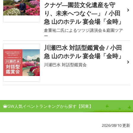
クナゲ―園芸文化遺産を守
り、未来へつなぐ―」 / 小田
急 山のホテル 宴会場「金時」
倉重祐二氏によるツツジ講演会＆庭園ツア
ー
川瀬巴水 対話型鑑賞会 / 小田
急 山のホテル 宴会場「金時」
川瀬巴水 対話型鑑賞会
GW人気イベントランキングから探す【関東】
2026/08/10 更新