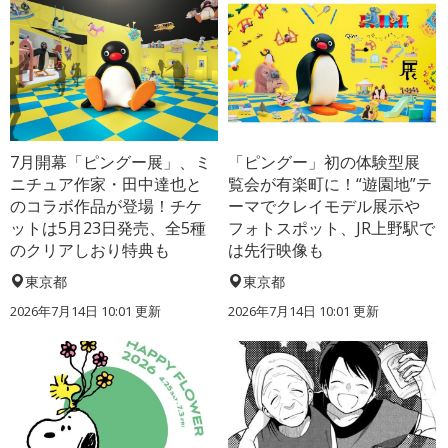
7月開幕「ピングー展」、ミ
「ピングー」初の体験型展
ニチュア作家・田中達也と
覧会が有楽町に！“遊園地”テ
のコラボ作品が登場！チケ
ーマでクレイモデル展示や
ットは5月23日発売、全5種
フォトスポット、JR上野駅で
のクリアしおり特典も
は先行映像も
東京都
東京都
2026年7月14日 10:01 更新
2026年7月14日 10:01 更新