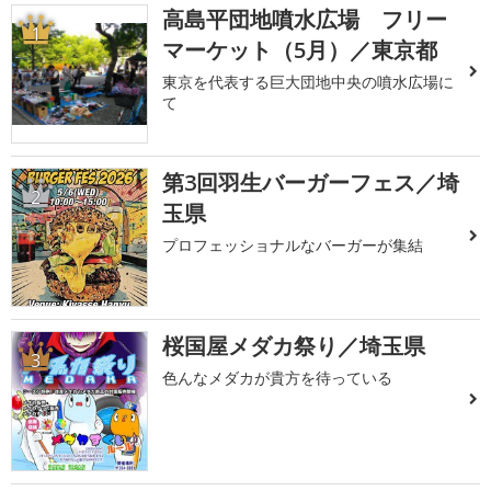
高島平団地噴水広場 フリー
1
マーケット（5月）／東京都
東京を代表する巨大団地中央の噴水広場に
て
第3回羽生バーガーフェス／埼
2
玉県
プロフェッショナルなバーガーが集結
桜国屋メダカ祭り／埼玉県
3
色んなメダカが貴方を待っている