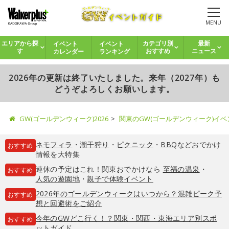
MENU
イベント
イベント
エリアから探
カテゴリ別
最新
カレンダー
ランキング
す
おすすめ
ニュース
2026年の更新は終了いたしました。来年（2027年）も
どうぞよろしくお願いします。
GW(ゴールデンウィーク)2026
関東のGW(ゴールデンウィーク)イ
ネモフィラ
・
潮干狩り
・
ピクニック
・
BBQ
などおでかけ
おすすめ
情報を大特集
連休の予定はこれ！関東おでかけなら
至福の温泉
・
おすすめ
人気の遊園地
・
親子で体験イベント
2026年のゴールデンウィークはいつから？混雑ピーク予
おすすめ
想と回避術をご紹介
今年のGWどこ行く！？関東・関西・東海エリア別スポ
おすすめ
ットガイド