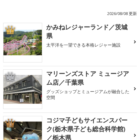
2026/08/08 更新
かみねレジャーランド／茨城
1
県
太平洋を一望できる本格レジャー施設
マリーンズストア ミュージア
2
ム店／千葉県
グッズショップとミュージアムが融合した
空間
コジマ子どもサイエンスパー
3
ク(栃木県子ども総合科学館)
／栃木県