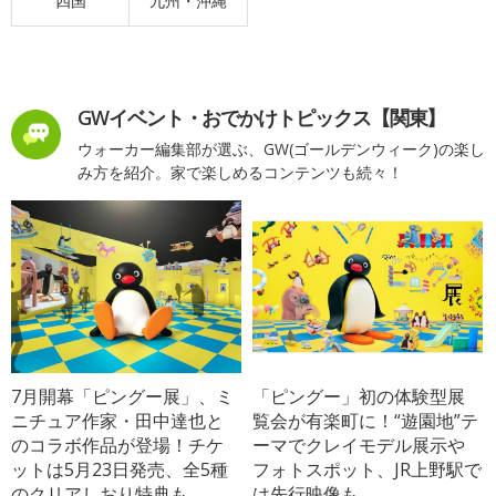
四国
九州・沖縄
GWイベント・おでかけトピックス【関東】
ウォーカー編集部が選ぶ、GW(ゴールデンウィーク)の楽し
み方を紹介。家で楽しめるコンテンツも続々！
7月開幕「ピングー展」、ミ
「ピングー」初の体験型展
ニチュア作家・田中達也と
覧会が有楽町に！“遊園地”テ
のコラボ作品が登場！チケ
ーマでクレイモデル展示や
ットは5月23日発売、全5種
フォトスポット、JR上野駅で
のクリアしおり特典も
は先行映像も