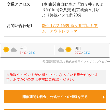
交通アクセス
[車]東関東自動車道「酒々井」ICよ
り約1km[公共交通]京成酒々井駅
より路線バスで約20分
お問い合わせ1
050-1722-1639 酒々井プレミア
ム・アウトレット
今日
明日
34℃
／
23℃
29℃
／
23℃
天気情報提供元：株式会社ライフビジネスウェザー
※施設やイベントが休園・中止になっている場合がありま
す。おでかけの際は事前にご確認ください。
開催期間や料金、公式サイトの
情報を見る