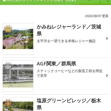
2026/08/07 更新
かみねレジャーランド／茨城
1
県
太平洋を一望できる本格レジャー施設
AGF関東／群馬県
2
スティックコーヒーなどの製造工程を間近
で見学
塩原グリーンビレッジ／栃木
3
県