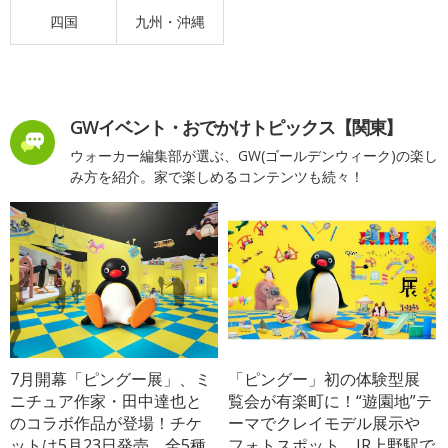
四国
九州・沖縄
GWイベント・おでかけトピックス【関東】
ウォーカー編集部が選ぶ、GW(ゴールデンウィーク)の楽し
み方を紹介。家で楽しめるコンテンツも続々！
7月開幕「ピングー展」、ミ
「ピングー」初の体験型展
ニチュア作家・田中達也と
覧会が有楽町に！“遊園地”テ
のコラボ作品が登場！チケ
ーマでクレイモデル展示や
ットは5月23日発売、全5種
フォトスポット、JR上野駅で