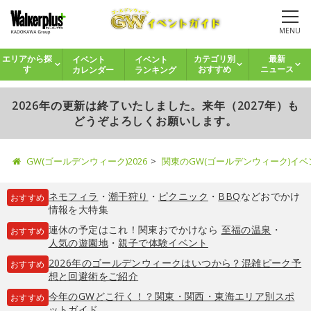
MENU
イベント
イベント
エリアから探
カテゴリ別
最新
カレンダー
ランキング
す
おすすめ
ニュース
2026年の更新は終了いたしました。来年（2027年）も
どうぞよろしくお願いします。
GW(ゴールデンウィーク)2026
関東のGW(ゴールデンウィーク)イ
ネモフィラ
・
潮干狩り
・
ピクニック
・
BBQ
などおでかけ
おすすめ
情報を大特集
連休の予定はこれ！関東おでかけなら
至福の温泉
・
おすすめ
人気の遊園地
・
親子で体験イベント
2026年のゴールデンウィークはいつから？混雑ピーク予
おすすめ
想と回避術をご紹介
今年のGWどこ行く！？関東・関西・東海エリア別スポ
おすすめ
ットガイド