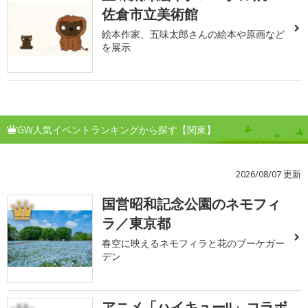
佐倉市立美術館
絵本作家、五味太郎さんの絵本や原画など
を展示
GW人気イベントランキングから探す【関東】
2026/08/07 更新
国営昭和記念公園のネモフィ
1
ラ／東京都
春空に映えるネモフィラと花のブーケガー
デン
アニメ「ハイキュー!!」コラボ