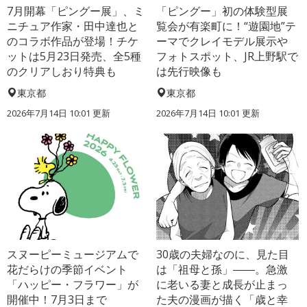
7月開幕「ピングー展」、ミ
「ピングー」初の体験型展
ニチュア作家・田中達也と
覧会が有楽町に！“遊園地”テ
のコラボ作品が登場！チケ
ーマでクレイモデル展示や
ットは5月23日発売、全5種
フォトスポット、JR上野駅で
のクリアしおり特典も
は先行映像も
東京都
東京都
2026年7月14日 10:01 更新
2026年7月14日 10:01 更新
スヌーピーミュージアムで
30歳の夫婦なのに、見た目
花だらけの季節イベント
は「祖母と孫」――。急激
「ハッピー・フラワー」が
に老いる妻と成長が止まっ
開催中！7月3日まで
た夫の漫画が描く「歳と幸