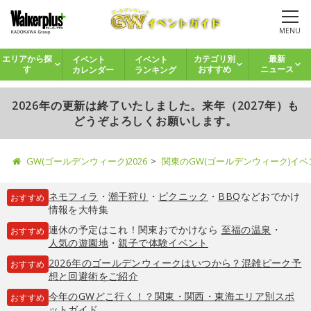
MENU
イベント
イベント
エリアから探
カテゴリ別
最新
カレンダー
ランキング
す
おすすめ
ニュース
2026年の更新は終了いたしました。来年（2027年）も
どうぞよろしくお願いします。
GW(ゴールデンウィーク)2026
関東のGW(ゴールデンウィーク)イ
ネモフィラ
・
潮干狩り
・
ピクニック
・
BBQ
などおでかけ
おすすめ
情報を大特集
連休の予定はこれ！関東おでかけなら
至福の温泉
・
おすすめ
人気の遊園地
・
親子で体験イベント
2026年のゴールデンウィークはいつから？混雑ピーク予
おすすめ
想と回避術をご紹介
今年のGWどこ行く！？関東・関西・東海エリア別スポ
おすすめ
ットガイド