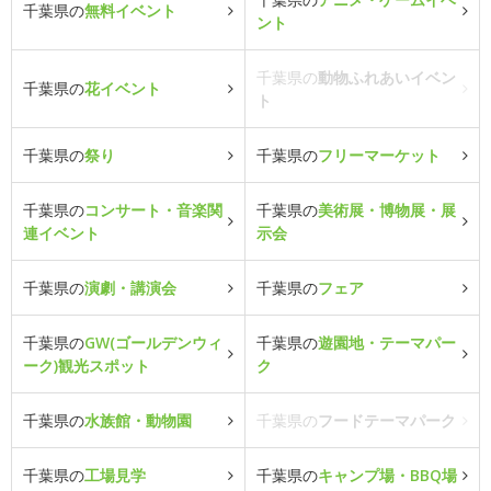
千葉県の
無料イベント
ント
千葉県の
動物ふれあいイベン
千葉県の
花イベント
ト
千葉県の
祭り
千葉県の
フリーマーケット
千葉県の
コンサート・音楽関
千葉県の
美術展・博物展・展
連イベント
示会
千葉県の
演劇・講演会
千葉県の
フェア
千葉県の
GW(ゴールデンウィ
千葉県の
遊園地・テーマパー
ーク)観光スポット
ク
千葉県の
水族館・動物園
千葉県の
フードテーマパーク
千葉県の
工場見学
千葉県の
キャンプ場・BBQ場