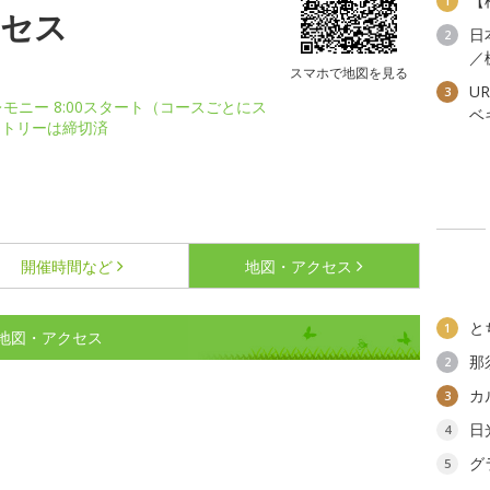
【
1
クセス
日
2
／
スマホで地図を見る
U
3
セレモニー 8:00スタート（コースごとにス
ベ
ントリーは締切済
開催時間など
地図・アクセス
と
1
の地図・アクセス
那
2
カ
3
日
4
グ
5