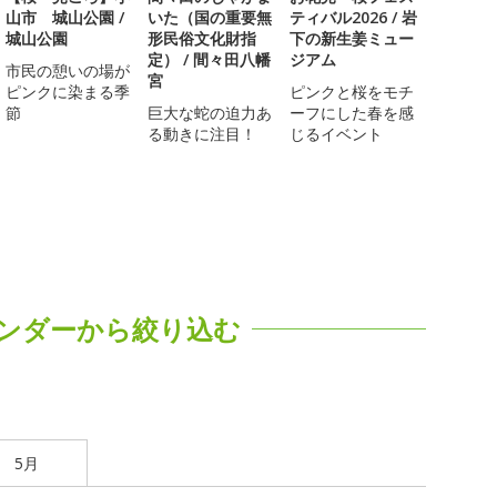
山市 城山公園 /
いた（国の重要無
ティバル2026 / 岩
城山公園
形民俗文化財指
下の新生姜ミュー
定） / 間々田八幡
ジアム
市民の憩いの場が
宮
ピンクに染まる季
ピンクと桜をモチ
節
巨大な蛇の迫力あ
ーフにした春を感
る動きに注目！
じるイベント
ンダーから絞り込む
5月