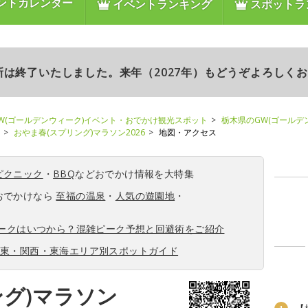
ントカレンダー
イベントランキング
スポットラ
更新は終了いたしました。来年（2027年）もどうぞよろしく
W(ゴールデンウィーク)イベント・おでかけ観光スポット
栃木県のGW(ゴールデ
おやま春(スプリング)マラソン2026
地図・アクセス
ピクニック
・
BBQ
などおでかけ情報を大特集
おでかけなら
至福の温泉
・
人気の遊園地
・
ィークはいつから？混雑ピーク予想と回避術をご紹介
関東・関西・東海エリア別スポットガイド
ング)マラソン