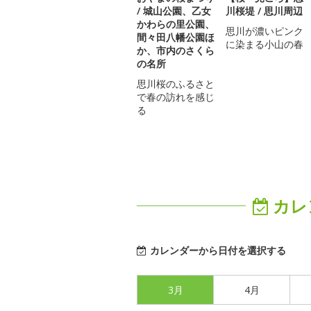
/ 城山公園、乙女
川桜堤 / 思川周辺
かわらの里公園、
思川が濃いピンク
間々田八幡公園ほ
に染まる小山の春
か、市内のさくら
の名所
思川桜のふるさと
で春の訪れを感じ
る
カレ
カレンダーから日付を選択する
3月
4月