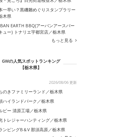
桜・見ごろ】日光街道桜並木／栃木県
本一早い？黒磯雛めぐりスタンプラリー
栃木県
RBAN EARTH BBQ(アーバンアースバー
キュー) トナリエ宇都宮店／栃木県
もっと見る
GWの人気スポットランキング
【栃木県】
2026/08/06 更新
ちのきファミリーランド／栃木県
須ハイランドパーク／栃木県
ルビー 清原工場／栃木県
光トレジャーハンティング／栃木県
ランピングB＆V 那須高原／栃木県