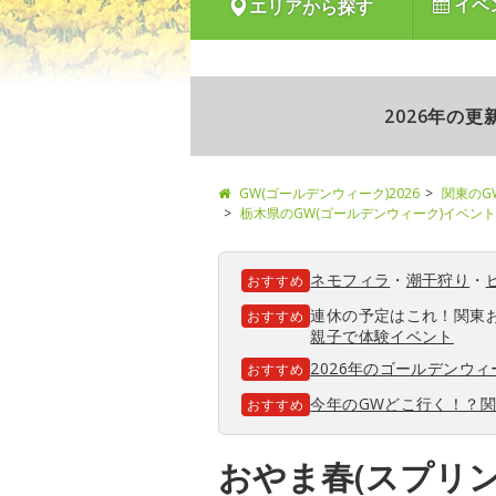
イベ
エリアから探す
2026年の
GW(ゴールデンウィーク)2026
関東のG
栃木県のGW(ゴールデンウィーク)イベント
ネモフィラ
・
潮干狩り
・
おすすめ
連休の予定はこれ！関東
おすすめ
親子で体験イベント
2026年のゴールデンウ
おすすめ
今年のGWどこ行く！？
おすすめ
おやま春(スプリ