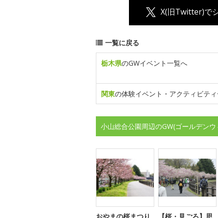
X(旧Twitter)
一覧に戻る
栃木県
のGWイベント一覧へ
関東
の体験イベント・アクティビティ
小山総合公園周辺のGW(ゴールデンウ
おやまの桜まつり
【桜・見ごろ】思