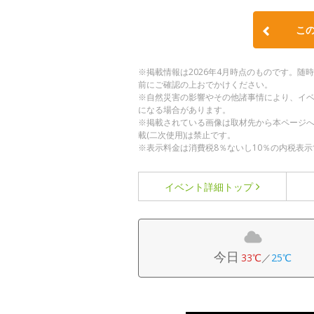
こ
※掲載情報は2026年4月時点のものです。
前にご確認の上おでかけください。
※自然災害の影響やその他諸事情により、イ
になる場合があります。
※掲載されている画像は取材先から本ページ
載(二次使用)は禁止です。
※表示料金は消費税8％ないし10％の内税表示
イベント詳細
トップ
今日
33℃
／
25℃