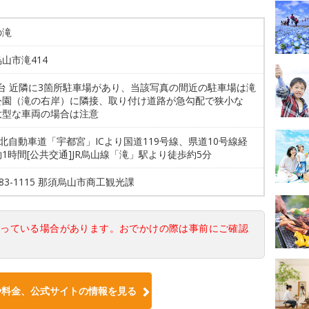
の滝
山市滝414
0台 近隣に3箇所駐車場があり、当該写真の間近の駐車場は滝
公園（滝の右岸）に隣接、取り付け道路が急勾配で狭小な
大型な車両の場合は注意
東北自動車道「宇都宮」ICより国道119号線、県道10号線経
1時間[公共交通]JR烏山線「滝」駅より徒歩約5分
7-83-1115 那須烏山市商工観光課
なっている場合があります。おでかけの際は事前にご確認
や料金、公式サイトの情報を見る