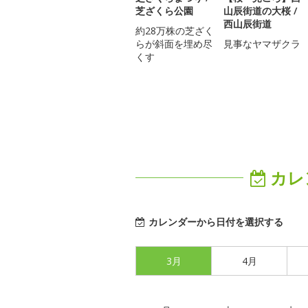
芝ざくら公園
山辰街道の大桜 /
西山辰街道
約28万株の芝ざく
らが斜面を埋め尽
見事なヤマザクラ
くす
カレ
カレンダーから日付を選択する
3月
4月