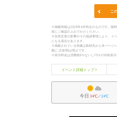
こ
※掲載情報は2026年4月時点のものです。
前にご確認の上おでかけください。
※自然災害の影響やその他諸事情により、イ
になる場合があります。
※掲載されている画像は取材先から本ページ
載(二次使用)は禁止です。
※表示料金は消費税8％ないし10％の内税表示
イベント詳細
トップ
今日
34℃
／
24℃