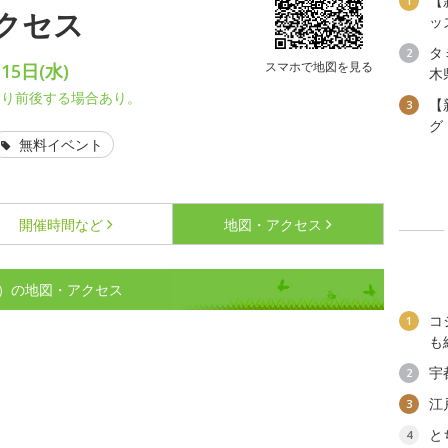
【
1
クセス
ッ
タ
2
スマホで地図を見る
15日(水)
木
より前後する場合あり。
【
3
グ
無料イベント
開催時間など
地図・アクセス
）の地図・アクセス
コ
1
も
宇
2
江
3
と
4