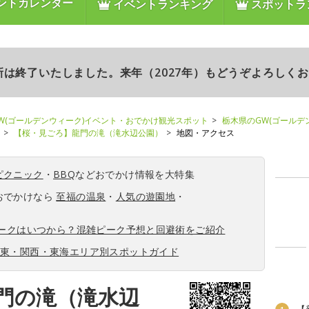
ントカレンダー
イベントランキング
スポットラ
更新は終了いたしました。来年（2027年）もどうぞよろしく
W(ゴールデンウィーク)イベント・おでかけ観光スポット
栃木県のGW(ゴールデ
【桜・見ごろ】龍門の滝（滝水辺公園）
地図・アクセス
ピクニック
・
BBQ
などおでかけ情報を大特集
おでかけなら
至福の温泉
・
人気の遊園地
・
ィークはいつから？混雑ピーク予想と回避術をご紹介
関東・関西・東海エリア別スポットガイド
門の滝（滝水辺