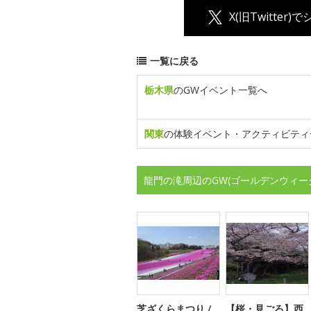
X(旧Twitter)
一覧に戻る
栃木県
のGWイベント一覧へ
関東
の体験イベント・アクティビティ
龍門の滝周辺のGW(ゴールデンウィー
芝ざくらまつり /
【桜・見ごろ】西