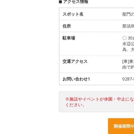
アクセス情報
スポット名
龍門
住所
那須烏
駐車場
〇 3
水辺
為、
交通アクセス
[車]
由で約
お問い合わせ1
028
※施設やイベントが休園・中止に
ください。
開催期間