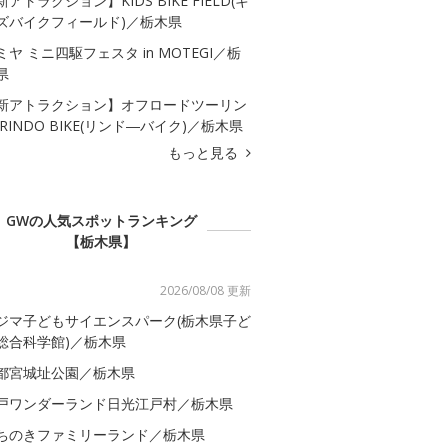
新アトラクション】KIDS BIKE FIELD(キ
ズバイクフィールド)／栃木県
ミヤ ミニ四駆フェスタ in MOTEGI／栃
県
新アトラクション】オフロードツーリン
 RINDO BIKE(リンド―バイク)／栃木県
もっと見る
GWの人気スポットランキング
【栃木県】
2026/08/08 更新
ジマ子どもサイエンスパーク(栃木県子ど
総合科学館)／栃木県
都宮城址公園／栃木県
戸ワンダーランド日光江戸村／栃木県
ちのきファミリーランド／栃木県