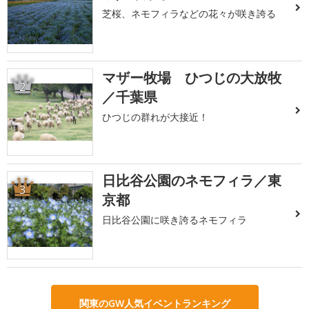
芝桜、ネモフィラなどの花々が咲き誇る
マザー牧場 ひつじの大放牧
2
／千葉県
ひつじの群れが大接近！
日比谷公園のネモフィラ／東
3
京都
日比谷公園に咲き誇るネモフィラ
関東のGW人気イベントランキング