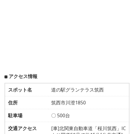
アクセス情報
スポット名
道の駅グランテラス筑西
住所
筑西市川澄1850
駐車場
〇 500台
交通アクセス
[車]北関東自動車道「桜川筑西」IC