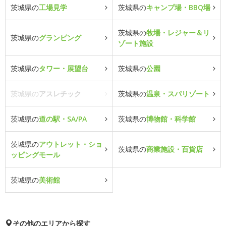
茨城県の
工場見学
茨城県の
キャンプ場・BBQ場
茨城県の
牧場・レジャー＆リ
茨城県の
グランピング
ゾート施設
茨城県の
タワー・展望台
茨城県の
公園
茨城県の
アスレチック
茨城県の
温泉・スパリゾート
茨城県の
道の駅・SA/PA
茨城県の
博物館・科学館
茨城県の
アウトレット・ショ
茨城県の
商業施設・百貨店
ッピングモール
茨城県の
美術館
その他のエリアから探す