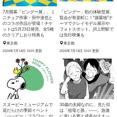
7月開幕「ピングー展」、ミ
「ピングー」初の体験型展
ニチュア作家・田中達也と
覧会が有楽町に！“遊園地”テ
のコラボ作品が登場！チケ
ーマでクレイモデル展示や
ットは5月23日発売、全5種
フォトスポット、JR上野駅で
のクリアしおり特典も
は先行映像も
東京都
東京都
2026年7月14日 10:01 更新
2026年7月14日 10:01 更新
スヌーピーミュージアムで
30歳の夫婦なのに、見た目
花だらけの季節イベント
は「祖母と孫」――。急激
「ハッピー・フラワー」が
に老いる妻と成長が止まっ