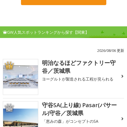
GW人気スポットランキングから探す【関東】
2026/08/06 更新
明治なるほどファクトリー守
1
谷／茨城県
ヨーグルトが製造される工程が見られる
守谷SA(上り線) Pasar(パサー
2
ル)守谷／茨城県
「恵みの森」がコンセプトのSA