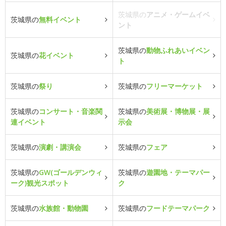
茨城県の
アニメ・ゲームイベ
茨城県の
無料イベント
ント
茨城県の
動物ふれあいイベン
茨城県の
花イベント
ト
茨城県の
祭り
茨城県の
フリーマーケット
茨城県の
コンサート・音楽関
茨城県の
美術展・博物展・展
連イベント
示会
茨城県の
演劇・講演会
茨城県の
フェア
茨城県の
GW(ゴールデンウィ
茨城県の
遊園地・テーマパー
ーク)観光スポット
ク
茨城県の
水族館・動物園
茨城県の
フードテーマパーク