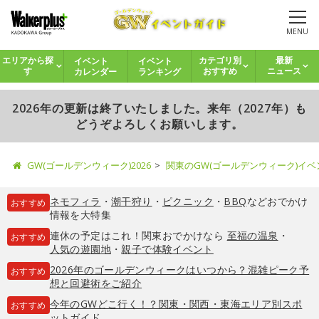
MENU
イベント
イベント
エリアから探
カテゴリ別
最新
カレンダー
ランキング
す
おすすめ
ニュース
2026年の更新は終了いたしました。来年（2027年）も
どうぞよろしくお願いします。
GW(ゴールデンウィーク)2026
関東のGW(ゴールデンウィーク)イ
ネモフィラ
・
潮干狩り
・
ピクニック
・
BBQ
などおでかけ
おすすめ
情報を大特集
連休の予定はこれ！関東おでかけなら
至福の温泉
・
おすすめ
人気の遊園地
・
親子で体験イベント
2026年のゴールデンウィークはいつから？混雑ピーク予
おすすめ
想と回避術をご紹介
今年のGWどこ行く！？関東・関西・東海エリア別スポ
おすすめ
ットガイド