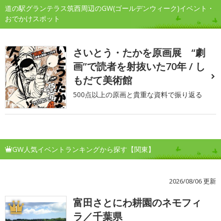
道の駅グランテラス筑西周辺のGW(ゴールデンウィーク)イベント・
おでかけスポット
さいとう・たかを原画展 “劇
画”で読者を射抜いた70年 / し
もだて美術館
500点以上の原画と貴重な資料で振り返る
GW人気イベントランキングから探す【関東】
2026/08/06 更新
富田さとにわ耕園のネモフィ
1
ラ／千葉県