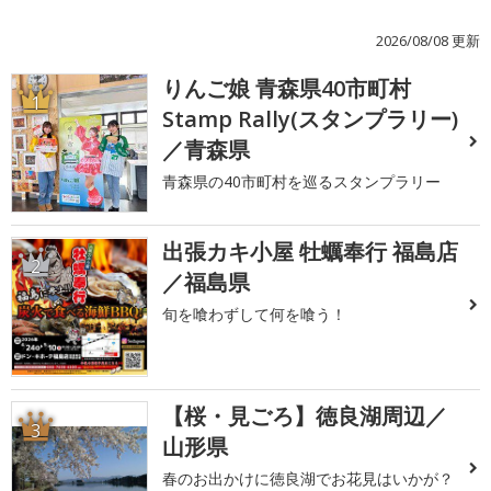
2026/08/08 更新
りんご娘 青森県40市町村
1
Stamp Rally(スタンプラリー)
／青森県
青森県の40市町村を巡るスタンプラリー
出張カキ小屋 牡蠣奉行 福島店
2
／福島県
旬を喰わずして何を喰う！
【桜・見ごろ】徳良湖周辺／
3
山形県
春のお出かけに徳良湖でお花見はいかが？