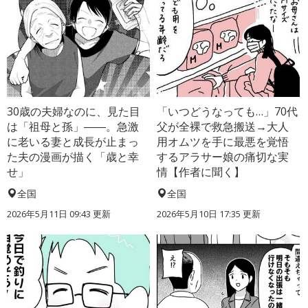
30歳の夫婦なのに、見た目
「いつどうなっても…」70代
は「祖母と孫」――。急激
父が全裸で救急搬送→大人
に老いる妻と成長が止まっ
用オムツを手に最悪を覚悟
た夫の漫画が描く「歳と幸
するアラサー娘の痛切な実
せ」
情【作者に聞く】
全国
全国
2026年5月11日 09:43 更新
2026年5月10日 17:35 更新