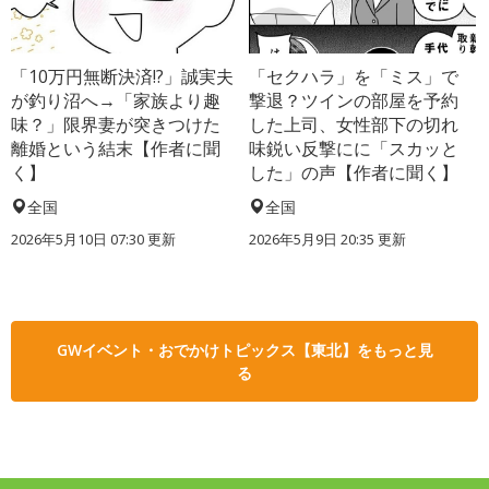
「10万円無断決済!?」誠実夫
「セクハラ」を「ミス」で
が釣り沼へ→「家族より趣
撃退？ツインの部屋を予約
味？」限界妻が突きつけた
した上司、女性部下の切れ
離婚という結末【作者に聞
味鋭い反撃にに「スカッと
く】
した」の声【作者に聞く】
全国
全国
2026年5月10日 07:30 更新
2026年5月9日 20:35 更新
GWイベント・おでかけトピックス【東北】をもっと見
る