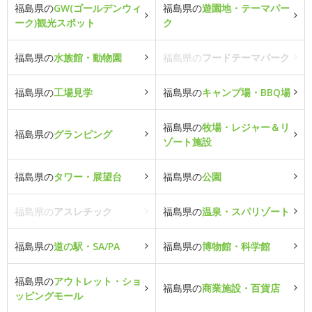
福島県の
GW(ゴールデンウィ
福島県の
遊園地・テーマパー
ーク)観光スポット
ク
福島県の
水族館・動物園
福島県の
フードテーマパーク
福島県の
工場見学
福島県の
キャンプ場・BBQ場
福島県の
牧場・レジャー＆リ
福島県の
グランピング
ゾート施設
福島県の
タワー・展望台
福島県の
公園
福島県の
アスレチック
福島県の
温泉・スパリゾート
福島県の
道の駅・SA/PA
福島県の
博物館・科学館
福島県の
アウトレット・ショ
福島県の
商業施設・百貨店
ッピングモール