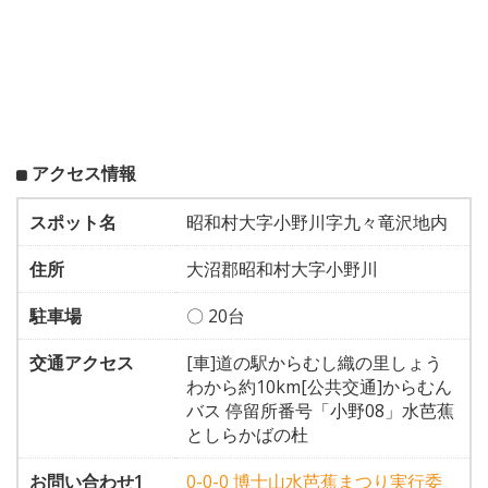
アクセス情報
スポット名
昭和村大字小野川字九々竜沢地内
住所
大沼郡昭和村大字小野川
駐車場
〇 20台
交通アクセス
[車]道の駅からむし織の里しょう
わから約10km[公共交通]からむん
バス 停留所番号「小野08」水芭蕉
としらかばの杜
お問い合わせ1
0-0-0 博士山水芭蕉まつり実行委