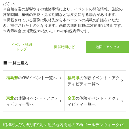
ださい。
※自然災害の影響やその他諸事情により、イベントの開催情報、施設の
営業時間、植物の開花・見頃期間などは変更になる場合があります。
※掲載されている画像は取材先から本ページへの掲載の許諾をいただ
き、提供されたものとなります。画像の無断転載(二次使用)は禁止です。
※表示料金は消費税8％ないし10％の内税表示です。
イベント詳細
開催時間など
地図・アクセス
トップ
一覧に戻る
福島県
のGWイベント一覧へ
福島県
の体験イベント・アク
ティビティ一覧へ
東北
の体験イベント・アクテ
全国
の体験イベント・アクテ
ィビティ一覧へ
ィビティ一覧へ
昭和村大字小野川字九々竜沢地内周辺のGW(ゴールデンウィーク)イ