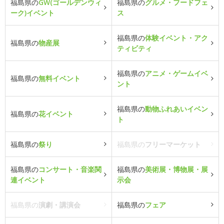
福島県の
GW(ゴールデンウィ
福島県の
グルメ・フードフェ
ーク)イベント
ス
福島県の
体験イベント・アク
福島県の
物産展
ティビティ
福島県の
アニメ・ゲームイベ
福島県の
無料イベント
ント
福島県の
動物ふれあいイベン
福島県の
花イベント
ト
福島県の
祭り
福島県の
フリーマーケット
福島県の
コンサート・音楽関
福島県の
美術展・博物展・展
連イベント
示会
福島県の
演劇・講演会
福島県の
フェア