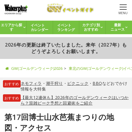
MENU
イベント
イベント
エリアから探
カテゴリ別
最新
カレンダー
ランキング
す
おすすめ
ニュース
2026年の更新は終了いたしました。来年（2027年）も
どうぞよろしくお願いします。
GW(ゴールデンウィーク)2026
東北のGW(ゴールデンウィーク)イ
ネモフィラ
・
潮干狩り
・
ピクニック
・
BBQ
などおでかけ
おすすめ
情報を大特集
【最大12連休も】2026年のゴールデンウィークはいつか
おすすめ
ら？混雑ピーク予想と回避術をご紹介
第17回博士山水芭蕉まつりの地
図・アクセス