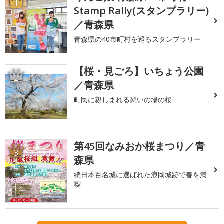
1
Stamp Rally(スタンプラリー)
／青森県
青森県の40市町村を巡るスタンプラリー
【桜・見ごろ】いちょう公園
2
／青森県
町民に親しまれる憩いの場の桜
第45回なみおか桜まつり／青
3
森県
続日本百名城に選ばれた浪岡城跡で春を満
喫