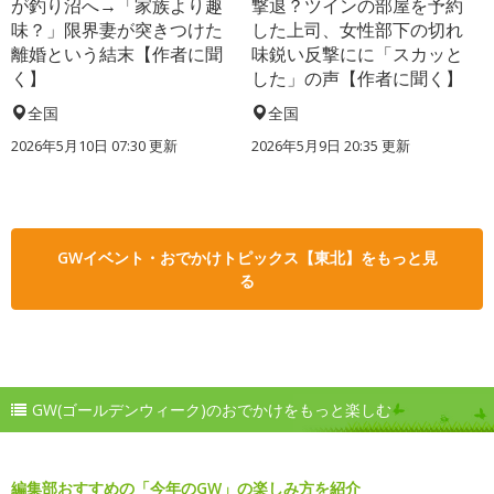
が釣り沼へ→「家族より趣
撃退？ツインの部屋を予約
味？」限界妻が突きつけた
した上司、女性部下の切れ
離婚という結末【作者に聞
味鋭い反撃にに「スカッと
く】
した」の声【作者に聞く】
全国
全国
2026年5月10日 07:30 更新
2026年5月9日 20:35 更新
GWイベント・おでかけトピックス【東北】をもっと見
る
GW(ゴールデンウィーク)のおでかけをもっと楽しむ
編集部おすすめの「今年のGW」の楽しみ方を紹介