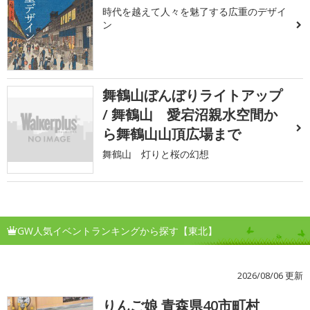
時代を越えて人々を魅了する広重のデザイ
ン
舞鶴山ぼんぼりライトアップ
/ 舞鶴山 愛宕沼親水空間か
ら舞鶴山山頂広場まで
舞鶴山 灯りと桜の幻想
GW人気イベントランキングから探す【東北】
2026/08/06 更新
りんご娘 青森県40市町村