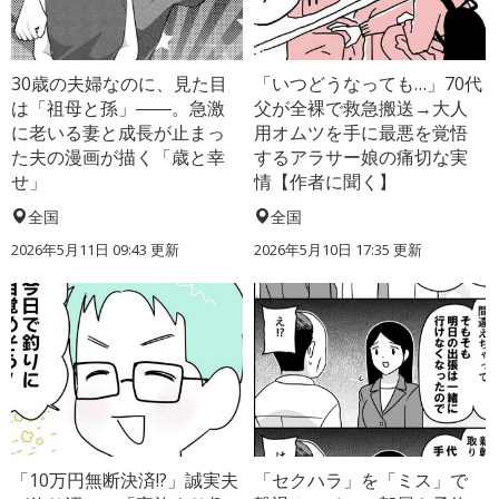
30歳の夫婦なのに、見た目
「いつどうなっても…」70代
は「祖母と孫」――。急激
父が全裸で救急搬送→大人
に老いる妻と成長が止まっ
用オムツを手に最悪を覚悟
た夫の漫画が描く「歳と幸
するアラサー娘の痛切な実
せ」
情【作者に聞く】
全国
全国
2026年5月11日 09:43 更新
2026年5月10日 17:35 更新
「10万円無断決済!?」誠実夫
「セクハラ」を「ミス」で