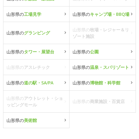
山形県の
工場見学
山形県の
キャンプ場・BBQ場
山形県の
牧場・レジャー＆リ
山形県の
グランピング
ゾート施設
山形県の
タワー・展望台
山形県の
公園
山形県の
アスレチック
山形県の
温泉・スパリゾート
山形県の
道の駅・SA/PA
山形県の
博物館・科学館
山形県の
アウトレット・ショ
山形県の
商業施設・百貨店
ッピングモール
山形県の
美術館