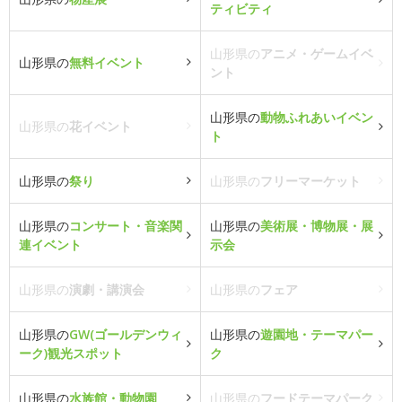
ティビティ
山形県の
アニメ・ゲームイベ
山形県の
無料イベント
ント
山形県の
動物ふれあいイベン
山形県の
花イベント
ト
山形県の
祭り
山形県の
フリーマーケット
山形県の
コンサート・音楽関
山形県の
美術展・博物展・展
連イベント
示会
山形県の
演劇・講演会
山形県の
フェア
山形県の
GW(ゴールデンウィ
山形県の
遊園地・テーマパー
ーク)観光スポット
ク
山形県の
水族館・動物園
山形県の
フードテーマパーク