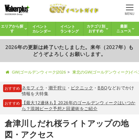
MENU
イベント
イベント
エリアから探
カテゴリ別
最新
カレンダー
ランキング
す
おすすめ
ニュース
2026年の更新は終了いたしました。来年（2027年）も
どうぞよろしくお願いします。
GW(ゴールデンウィーク)2026
東北のGW(ゴールデンウィーク)イ
ネモフィラ
・
潮干狩り
・
ピクニック
・
BBQ
などおでかけ
おすすめ
情報を大特集
【最大12連休も】2026年のゴールデンウィークはいつか
おすすめ
ら？混雑ピーク予想と回避術をご紹介
倉津川しだれ桜ライトアップの地
図・アクセス