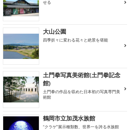
せる
大山公園
四季折々に変わる花々と絶景を堪能
土門拳写真美術館(土門拳記念
館)
土門拳の作品を収めた日本初の写真専門美
術館
鶴岡市立加茂水族館
“クラゲ”展示種類数、世界一を誇る水族館