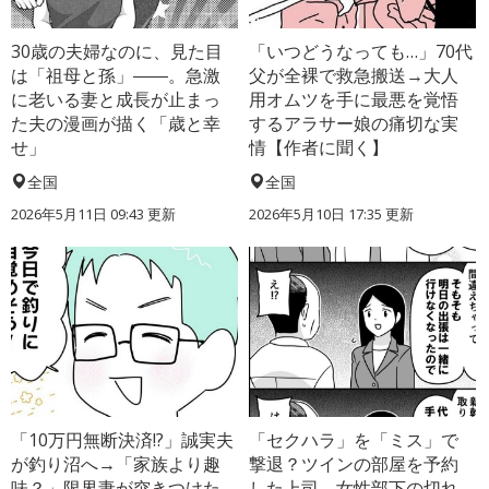
30歳の夫婦なのに、見た目
「いつどうなっても…」70代
は「祖母と孫」――。急激
父が全裸で救急搬送→大人
に老いる妻と成長が止まっ
用オムツを手に最悪を覚悟
た夫の漫画が描く「歳と幸
するアラサー娘の痛切な実
せ」
情【作者に聞く】
全国
全国
2026年5月11日 09:43 更新
2026年5月10日 17:35 更新
「10万円無断決済!?」誠実夫
「セクハラ」を「ミス」で
が釣り沼へ→「家族より趣
撃退？ツインの部屋を予約
味？」限界妻が突きつけた
した上司、女性部下の切れ