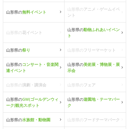
山形県の
アニメ・ゲームイベ
山形県の
無料イベント
ント
山形県の
動物ふれあいイベン
山形県の
花イベント
ト
山形県の
祭り
山形県の
フリーマーケット
山形県の
コンサート・音楽関
山形県の
美術展・博物展・展
連イベント
示会
山形県の
演劇・講演会
山形県の
フェア
山形県の
GW(ゴールデンウィ
山形県の
遊園地・テーマパー
ーク)観光スポット
ク
山形県の
水族館・動物園
山形県の
フードテーマパーク