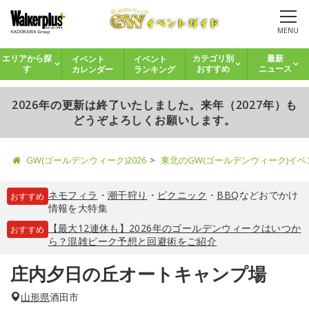
MENU
イベント
イベント
エリアから探
カテゴリ別
最新
カレンダー
ランキング
す
おすすめ
ニュース
2026年の更新は終了いたしました。来年（2027年）も
どうぞよろしくお願いします。
GW(ゴールデンウィーク)2026
東北のGW(ゴールデンウィーク)イ
ネモフィラ
・
潮干狩り
・
ピクニック
・
BBQ
などおでかけ
おすすめ
情報を大特集
【最大12連休も】2026年のゴールデンウィークはいつか
おすすめ
ら？混雑ピーク予想と回避術をご紹介
庄内夕日の丘オートキャンプ場
山形県
酒田市