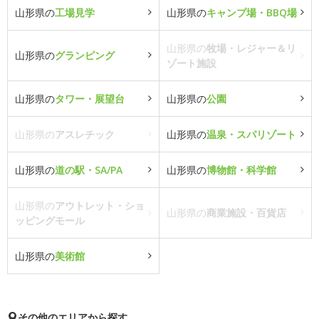
山形県の
工場見学
山形県の
キャンプ場・BBQ場
山形県の
牧場・レジャー＆リ
山形県の
グランピング
ゾート施設
山形県の
タワー・展望台
山形県の
公園
山形県の
アスレチック
山形県の
温泉・スパリゾート
山形県の
道の駅・SA/PA
山形県の
博物館・科学館
山形県の
アウトレット・ショ
山形県の
商業施設・百貨店
ッピングモール
山形県の
美術館
その他のエリアから探す