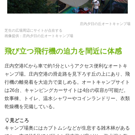
庄内夕日の丘オートキャンプ場
芝生の広場周辺にサイトが点在する
画像提供：庄内夕日の丘オートキャンプ場
飛び立つ飛行機の迫力を間近に体感
庄内空港ICから車で約1分というアクセス便利なオートキ
ャンプ場。庄内空港の滑走路を見下ろす丘の上にあり、飛
行機の離発着を大迫力で楽しめる。オートキャンプサイト
は26台、キャンピングカーサイトは4台の収容が可能だ。
炊事棟、トイレ、温水シャワーやコインランドリー、衣類
乾燥機を完備している。
見どころ
キャンプ場奥にはカブトムシなどが生息する雑木林がある