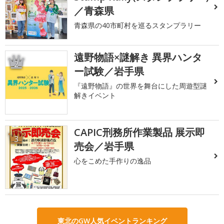
／青森県
青森県の40市町村を巡るスタンプラリー
遠野物語×謎解き 異界ハンタ
2
ー試験／岩手県
『遠野物語』の世界を舞台にした周遊型謎
解きイベント
CAPIC刑務所作業製品 展示即
3
売会／岩手県
心をこめた手作りの逸品
東北のGW人気イベントランキング