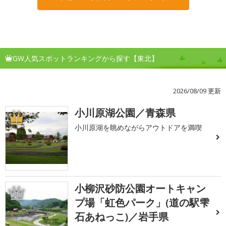
GW人気スポットランキングから探す【東北】
2026/08/09 更新
小川原湖公園／青森県
1
小川原湖を眺めながらアウトドアを満喫
小柳沢砂防公園オートキャン
2
プ場「虹色パーク」(道の駅雫
石あねっこ)／岩手県