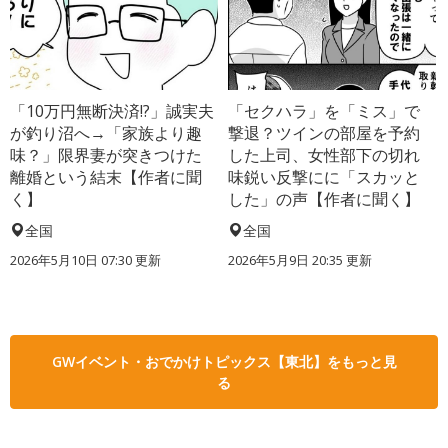
「10万円無断決済!?」誠実夫
「セクハラ」を「ミス」で
が釣り沼へ→「家族より趣
撃退？ツインの部屋を予約
味？」限界妻が突きつけた
した上司、女性部下の切れ
離婚という結末【作者に聞
味鋭い反撃にに「スカッと
く】
した」の声【作者に聞く】
全国
全国
2026年5月10日 07:30 更新
2026年5月9日 20:35 更新
GWイベント・おでかけトピックス【東北】をもっと見
る