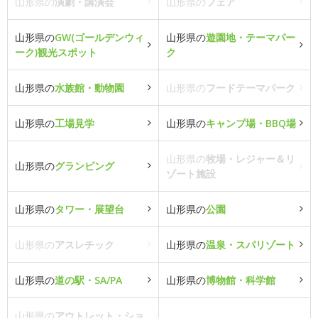
山形県の
演劇・講演会
山形県の
フェア
山形県の
GW(ゴールデンウィ
山形県の
遊園地・テーマパー
ーク)観光スポット
ク
山形県の
水族館・動物園
山形県の
フードテーマパーク
山形県の
工場見学
山形県の
キャンプ場・BBQ場
山形県の
牧場・レジャー＆リ
山形県の
グランピング
ゾート施設
山形県の
タワー・展望台
山形県の
公園
山形県の
アスレチック
山形県の
温泉・スパリゾート
山形県の
道の駅・SA/PA
山形県の
博物館・科学館
山形県の
アウトレット・ショ