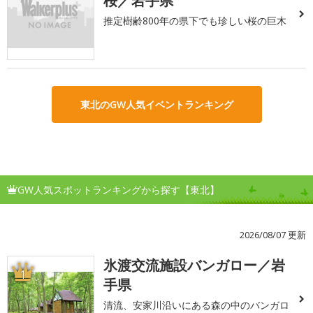
桜／岩手県
推定樹齢800年の県下でも珍しい桜の巨木
東北のGW人気イベントランキング
GW人気スポットランキングから探す【東北】
2026/08/07 更新
氷渡交流施設バンガロー／岩
1
手県
清流、安家川沿いにある森の中のバンガロ