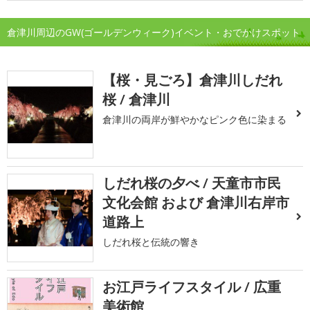
倉津川周辺のGW(ゴールデンウィーク)イベント・おでかけスポット
【桜・見ごろ】倉津川しだれ
桜 / 倉津川
倉津川の両岸が鮮やかなピンク色に染まる
しだれ桜の夕べ / 天童市市民
文化会館 および 倉津川右岸市
道路上
しだれ桜と伝統の響き
お江戸ライフスタイル / 広重
美術館