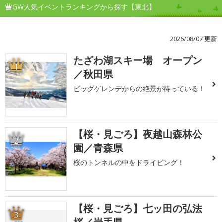
GW人気イベントランキングから探す【東北】
2026/08/07 更新
たざわ湖スキー場 オープン
1
／秋田県
ビッグゲレンデからの絶景が待っている！
【桜・見ごろ】夜越山森林公
2
園／青森県
桜のトンネルの中をドライビング！
【桜・見ごろ】七ッ田の弘法
3