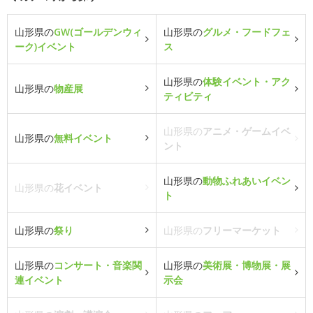
山形県の
GW(ゴールデンウィ
山形県の
グルメ・フードフェ
ーク)イベント
ス
山形県の
体験イベント・アク
山形県の
物産展
ティビティ
山形県の
アニメ・ゲームイベ
山形県の
無料イベント
ント
山形県の
動物ふれあいイベン
山形県の
花イベント
ト
山形県の
祭り
山形県の
フリーマーケット
山形県の
コンサート・音楽関
山形県の
美術展・博物展・展
連イベント
示会