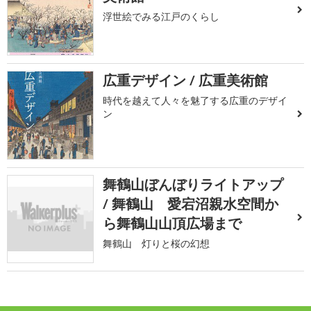
浮世絵でみる江戸のくらし
広重デザイン / 広重美術館
時代を越えて人々を魅了する広重のデザイ
ン
舞鶴山ぼんぼりライトアップ
/ 舞鶴山 愛宕沼親水空間か
ら舞鶴山山頂広場まで
舞鶴山 灯りと桜の幻想