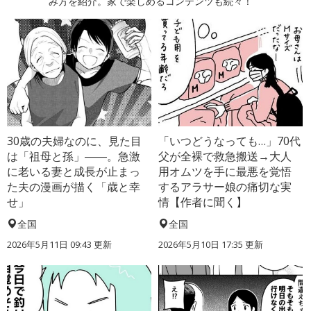
み方を紹介。家で楽しめるコンテンツも続々！
30歳の夫婦なのに、見た目
「いつどうなっても…」70代
は「祖母と孫」――。急激
父が全裸で救急搬送→大人
に老いる妻と成長が止まっ
用オムツを手に最悪を覚悟
た夫の漫画が描く「歳と幸
するアラサー娘の痛切な実
せ」
情【作者に聞く】
全国
全国
2026年5月11日 09:43 更新
2026年5月10日 17:35 更新