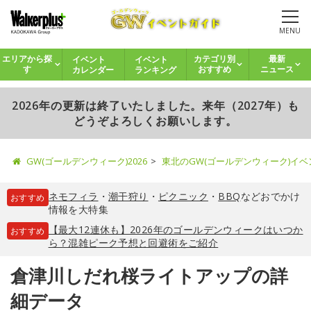
MENU
イベント
イベント
エリアから探
カテゴリ別
最新
カレンダー
ランキング
す
おすすめ
ニュース
2026年の更新は終了いたしました。来年（2027年）も
どうぞよろしくお願いします。
GW(ゴールデンウィーク)2026
東北のGW(ゴールデンウィーク)イ
ネモフィラ
・
潮干狩り
・
ピクニック
・
BBQ
などおでかけ
おすすめ
情報を大特集
【最大12連休も】2026年のゴールデンウィークはいつか
おすすめ
ら？混雑ピーク予想と回避術をご紹介
倉津川しだれ桜ライトアップの詳
細データ