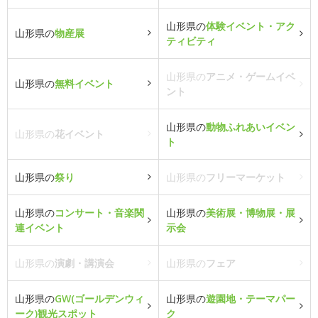
山形県の
体験イベント・アク
山形県の
物産展
ティビティ
山形県の
アニメ・ゲームイベ
山形県の
無料イベント
ント
山形県の
動物ふれあいイベン
山形県の
花イベント
ト
山形県の
祭り
山形県の
フリーマーケット
山形県の
コンサート・音楽関
山形県の
美術展・博物展・展
連イベント
示会
山形県の
演劇・講演会
山形県の
フェア
山形県の
GW(ゴールデンウィ
山形県の
遊園地・テーマパー
ーク)観光スポット
ク