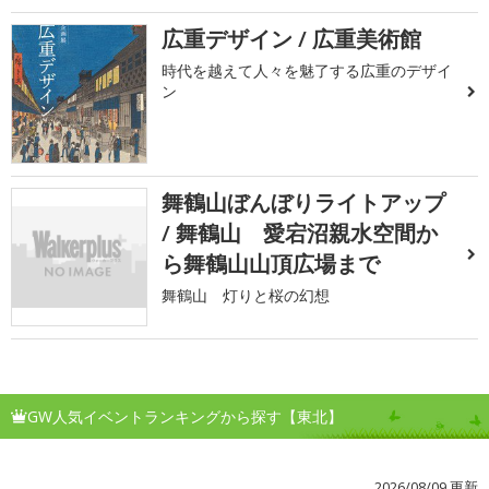
広重デザイン / 広重美術館
時代を越えて人々を魅了する広重のデザイ
ン
舞鶴山ぼんぼりライトアップ
/ 舞鶴山 愛宕沼親水空間か
ら舞鶴山山頂広場まで
舞鶴山 灯りと桜の幻想
GW人気イベントランキングから探す【東北】
2026/08/09 更新