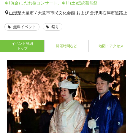
4/10(金)しだれ桜コンサート、4/11(土)伝統芸能祭
山形県
天童市 / 天童市市民文化会館 および 倉津川右岸市道路上
無料イベント
祭り
イベント詳細
開催時間など
地図・アクセス
トップ