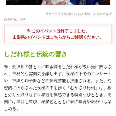
天童市市民文化会館 および 倉津川右岸市道路上
過去開催の様子
※ このイベントは終了しました。
山形県のイベントはこちらからご確認ください。
しだれ桜と伝統の響き
春、倉津川のほとりに咲き誇るしだれ桜が淡い光に照らさ
れ、神秘的な雰囲気を醸し出す。夜桜の下でのコンサート
や、神輿や獅子舞などの伝統芸能も披露される。また、幻
想的に照らされた夜桜の中を歩く「むかさり行列」は、桜
と灯りが織りなす世界観を体感できる特別なひととき。周
囲には屋台も並び、桜景色とともに春の味覚や賑わいも楽
しめる。