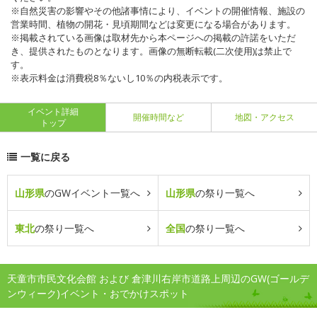
※自然災害の影響やその他諸事情により、イベントの開催情報、施設の
営業時間、植物の開花・見頃期間などは変更になる場合があります。
※掲載されている画像は取材先から本ページへの掲載の許諾をいただ
き、提供されたものとなります。画像の無断転載(二次使用)は禁止で
す。
※表示料金は消費税8％ないし10％の内税表示です。
イベント詳細
開催時間など
地図・アクセス
トップ
一覧に戻る
山形県
のGWイベント一覧へ
山形県
の祭り一覧へ
東北
の祭り一覧へ
全国
の祭り一覧へ
天童市市民文化会館 および 倉津川右岸市道路上周辺のGW(ゴールデ
ンウィーク)イベント・おでかけスポット