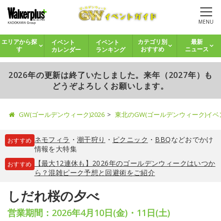
MENU
イベント
イベント
エリアから探
カテゴリ別
最新
カレンダー
ランキング
す
おすすめ
ニュース
2026年の更新は終了いたしました。来年（2027年）も
どうぞよろしくお願いします。
GW(ゴールデンウィーク)2026
東北のGW(ゴールデンウィーク)イ
ネモフィラ
・
潮干狩り
・
ピクニック
・
BBQ
などおでかけ
おすすめ
情報を大特集
【最大12連休も】2026年のゴールデンウィークはいつか
おすすめ
ら？混雑ピーク予想と回避術をご紹介
しだれ桜の夕べ
営業期間：2026年4月10日(金)・11日(土)