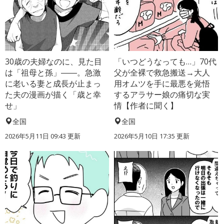
30歳の夫婦なのに、見た目
「いつどうなっても…」70代
は「祖母と孫」――。急激
父が全裸で救急搬送→大人
に老いる妻と成長が止まっ
用オムツを手に最悪を覚悟
た夫の漫画が描く「歳と幸
するアラサー娘の痛切な実
せ」
情【作者に聞く】
全国
全国
2026年5月11日 09:43 更新
2026年5月10日 17:35 更新