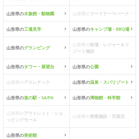
山形県の
水族館・動物園
山形県の
フードテーマパーク
山形県の
工場見学
山形県の
キャンプ場・BBQ場
山形県の
牧場・レジャー＆リ
山形県の
グランピング
ゾート施設
山形県の
タワー・展望台
山形県の
公園
山形県の
アスレチック
山形県の
温泉・スパリゾート
山形県の
道の駅・SA/PA
山形県の
博物館・科学館
山形県の
アウトレット・ショ
山形県の
商業施設・百貨店
ッピングモール
山形県の
美術館