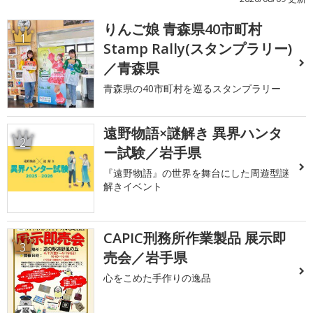
りんご娘 青森県40市町村
1
Stamp Rally(スタンプラリー)
／青森県
青森県の40市町村を巡るスタンプラリー
遠野物語×謎解き 異界ハンタ
2
ー試験／岩手県
『遠野物語』の世界を舞台にした周遊型謎
解きイベント
CAPIC刑務所作業製品 展示即
3
売会／岩手県
心をこめた手作りの逸品