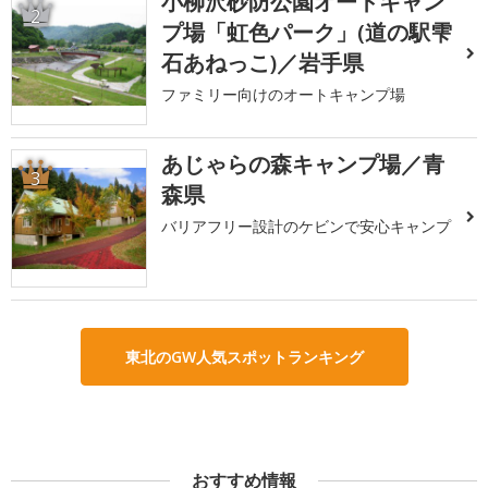
小柳沢砂防公園オートキャン
2
プ場「虹色パーク」(道の駅雫
石あねっこ)／岩手県
ファミリー向けのオートキャンプ場
あじゃらの森キャンプ場／青
3
森県
バリアフリー設計のケビンで安心キャンプ
東北のGW人気スポットランキング
おすすめ情報