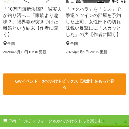
「10万円無断決済!?」誠実夫
「セクハラ」を「ミス」で
が釣り沼へ→「家族より趣
撃退？ツインの部屋を予約
味？」限界妻が突きつけた
した上司、女性部下の切れ
離婚という結末【作者に聞
味鋭い反撃にに「スカッと
く】
した」の声【作者に聞く】
全国
全国
2026年5月10日 07:30 更新
2026年5月9日 20:35 更新
GWイベント・おでかけトピックス【東北】をもっと見
る
GW(ゴールデンウィーク)のおでかけをもっと楽しむ