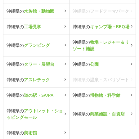
沖縄県の
水族館・動物園
沖縄県の
フードテーマパーク
沖縄県の
工場見学
沖縄県の
キャンプ場・BBQ場
沖縄県の
牧場・レジャー＆リ
沖縄県の
グランピング
ゾート施設
沖縄県の
タワー・展望台
沖縄県の
公園
沖縄県の
アスレチック
沖縄県の
温泉・スパリゾート
沖縄県の
道の駅・SA/PA
沖縄県の
博物館・科学館
沖縄県の
アウトレット・ショ
沖縄県の
商業施設・百貨店
ッピングモール
沖縄県の
美術館