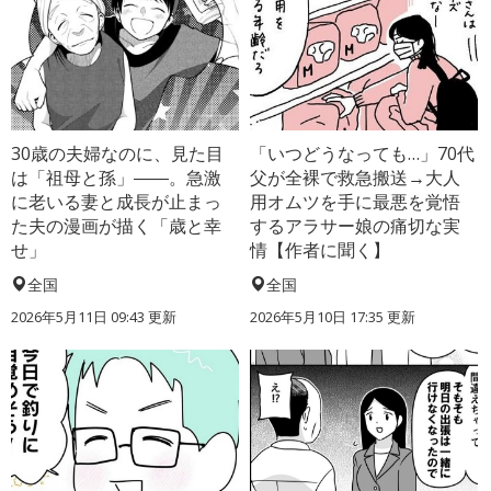
30歳の夫婦なのに、見た目
「いつどうなっても…」70代
は「祖母と孫」――。急激
父が全裸で救急搬送→大人
に老いる妻と成長が止まっ
用オムツを手に最悪を覚悟
た夫の漫画が描く「歳と幸
するアラサー娘の痛切な実
せ」
情【作者に聞く】
全国
全国
2026年5月11日 09:43 更新
2026年5月10日 17:35 更新