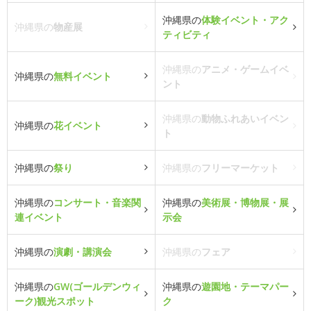
沖縄県の
体験イベント・アク
沖縄県の
物産展
ティビティ
沖縄県の
アニメ・ゲームイベ
沖縄県の
無料イベント
ント
沖縄県の
動物ふれあいイベン
沖縄県の
花イベント
ト
沖縄県の
祭り
沖縄県の
フリーマーケット
沖縄県の
コンサート・音楽関
沖縄県の
美術展・博物展・展
連イベント
示会
沖縄県の
演劇・講演会
沖縄県の
フェア
沖縄県の
GW(ゴールデンウィ
沖縄県の
遊園地・テーマパー
ーク)観光スポット
ク