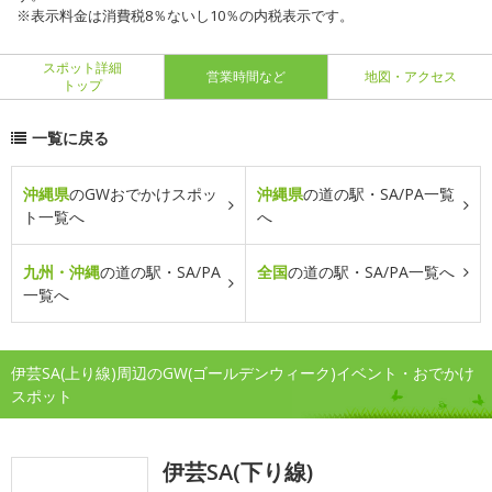
※表示料金は消費税8％ないし10％の内税表示です。
スポット詳細
営業時間など
地図・アクセス
トップ
一覧に戻る
沖縄県
のGWおでかけスポッ
沖縄県
の道の駅・SA/PA一覧
ト一覧へ
へ
九州・沖縄
の道の駅・SA/PA
全国
の道の駅・SA/PA一覧へ
一覧へ
伊芸SA(上り線)周辺のGW(ゴールデンウィーク)イベント・おでかけ
スポット
伊芸SA(下り線)