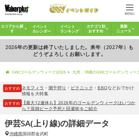
MENU
イベント
イベント
エリアから探
カテゴリ別
最新
カレンダー
ランキング
す
おすすめ
ニュース
2026年の更新は終了いたしました。来年（2027年）も
どうぞよろしくお願いします。
GW(ゴールデンウィーク)2026
九州・沖縄のGW(ゴールデンウィー
ネモフィラ
・
潮干狩り
・
ピクニック
・
BBQ
などおでかけ
おすすめ
情報を大特集
【最大12連休も】2026年のゴールデンウィークはいつか
おすすめ
ら？混雑ピーク予想と回避術をご紹介
伊芸SA(上り線)の詳細データ
沖縄県
国頭郡金武町