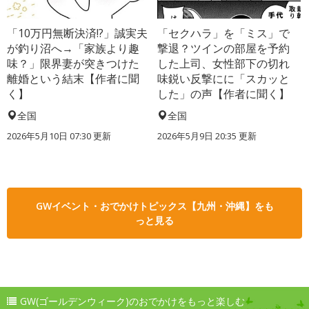
「10万円無断決済!?」誠実夫
「セクハラ」を「ミス」で
が釣り沼へ→「家族より趣
撃退？ツインの部屋を予約
味？」限界妻が突きつけた
した上司、女性部下の切れ
離婚という結末【作者に聞
味鋭い反撃にに「スカッと
く】
した」の声【作者に聞く】
全国
全国
2026年5月10日 07:30 更新
2026年5月9日 20:35 更新
GWイベント・おでかけトピックス【九州・沖縄】をも
っと見る
GW(ゴールデンウィーク)のおでかけをもっと楽しむ