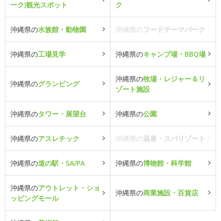
ーク)観光スポット
ク
沖縄県の
水族館・動物園
沖縄県の
フードテーマパーク
沖縄県の
工場見学
沖縄県の
キャンプ場・BBQ場
沖縄県の
牧場・レジャー＆リ
沖縄県の
グランピング
ゾート施設
沖縄県の
タワー・展望台
沖縄県の
公園
沖縄県の
アスレチック
沖縄県の
温泉・スパリゾート
沖縄県の
道の駅・SA/PA
沖縄県の
博物館・科学館
沖縄県の
アウトレット・ショ
沖縄県の
商業施設・百貨店
ッピングモール