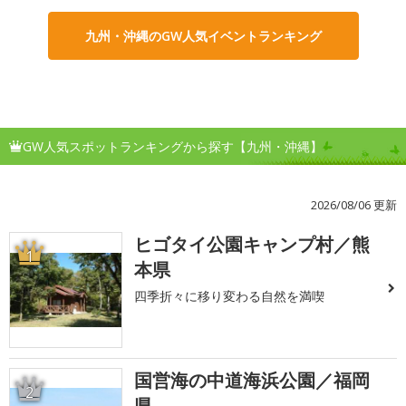
九州・沖縄のGW人気イベントランキング
GW人気スポットランキングから探す【九州・沖縄】
2026/08/06 更新
ヒゴタイ公園キャンプ村／熊
1
本県
四季折々に移り変わる自然を満喫
国営海の中道海浜公園／福岡
2
県