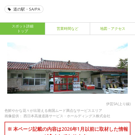
道の駅・SA/PA
スポット詳細
営業時間など
地図・アクセス
トップ
伊芸SA(上り線)
色鮮やかな花々が出迎える南国ムード満点なサービスエリア
画像提供： 西日本高速道路サービス・ホールディングス株式会社
※ 本ページ記載の内容は2026年1月以前に取材した情報