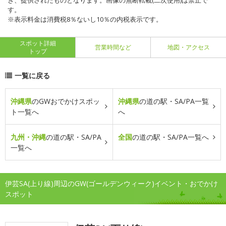
き、提供されたものとなります。画像の無断転載(二次使用)は禁止で
す。
※表示料金は消費税8％ないし10％の内税表示です。
スポット詳細
営業時間など
地図・アクセス
トップ
一覧に戻る
沖縄県
のGWおでかけスポッ
沖縄県
の道の駅・SA/PA一覧
ト一覧へ
へ
九州・沖縄
の道の駅・SA/PA
全国
の道の駅・SA/PA一覧へ
一覧へ
伊芸SA(上り線)周辺のGW(ゴールデンウィーク)イベント・おでかけ
スポット