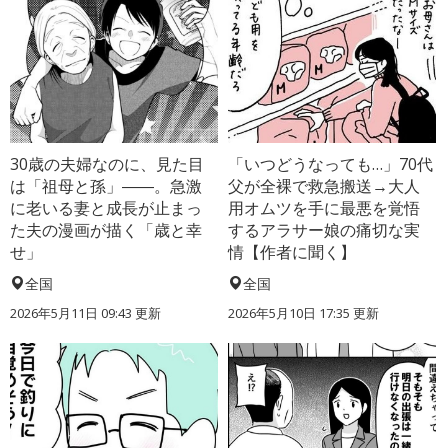
30歳の夫婦なのに、見た目
「いつどうなっても…」70代
は「祖母と孫」――。急激
父が全裸で救急搬送→大人
に老いる妻と成長が止まっ
用オムツを手に最悪を覚悟
た夫の漫画が描く「歳と幸
するアラサー娘の痛切な実
せ」
情【作者に聞く】
全国
全国
2026年5月11日 09:43 更新
2026年5月10日 17:35 更新