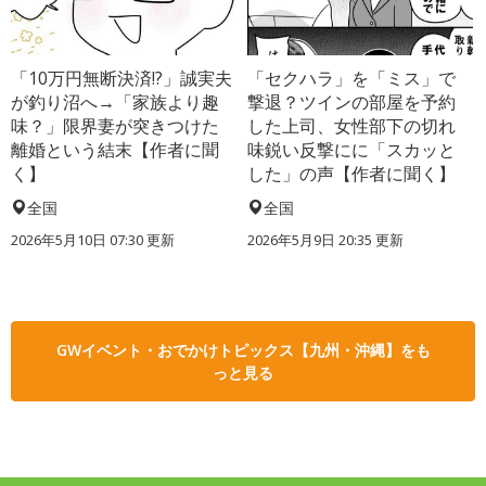
「10万円無断決済!?」誠実夫
「セクハラ」を「ミス」で
が釣り沼へ→「家族より趣
撃退？ツインの部屋を予約
味？」限界妻が突きつけた
した上司、女性部下の切れ
離婚という結末【作者に聞
味鋭い反撃にに「スカッと
く】
した」の声【作者に聞く】
全国
全国
2026年5月10日 07:30 更新
2026年5月9日 20:35 更新
GWイベント・おでかけトピックス【九州・沖縄】をも
っと見る