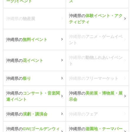
ーク)イベント
ス
沖縄県の
体験イベント・アク
沖縄県の
物産展
ティビティ
沖縄県の
アニメ・ゲームイベ
沖縄県の
無料イベント
ント
沖縄県の
動物ふれあいイベン
沖縄県の
花イベント
ト
沖縄県の
祭り
沖縄県の
フリーマーケット
沖縄県の
コンサート・音楽関
沖縄県の
美術展・博物展・展
連イベント
示会
沖縄県の
演劇・講演会
沖縄県の
フェア
沖縄県の
GW(ゴールデンウィ
沖縄県の
遊園地・テーマパー