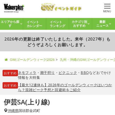
MENU
イベント
イベント
エリアから探
カテゴリ別
最新
カレンダー
ランキング
す
おすすめ
ニュース
2026年の更新は終了いたしました。来年（2027年）も
どうぞよろしくお願いします。
GW(ゴールデンウィーク)2026
九州・沖縄のGW(ゴールデンウィー
ネモフィラ
・
潮干狩り
・
ピクニック
・
BBQ
などおでかけ
おすすめ
情報を大特集
【最大12連休も】2026年のゴールデンウィークはいつか
おすすめ
ら？混雑ピーク予想と回避術をご紹介
伊芸SA(上り線)
沖縄県
国頭郡金武町