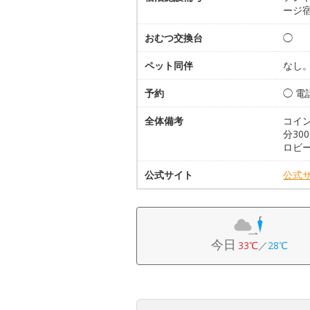
ージ
おむつ交換台
◯
ペット同伴
なし
予約
◯ 
全体備考
コイ
分3
ロビ
公式サイト
公式
今日
33℃
／
28℃