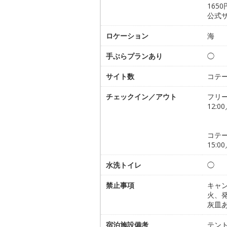
165
公式
ロケーション
海
手ぶらプランあり
◯
サイト数
コテー
チェックイン／アウト
フリ
12:00
コテ
15:00
水洗トイレ
◯
禁止事項
キャ
火、
灰皿あ
宿泊施設備考
テン