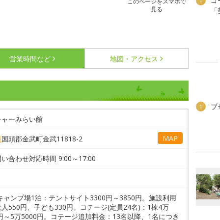
ゴ
1
このページをスマホで
見る
「
営業時間など
地図・アクセス
ブ
1
チャーみらい館
MAP
県
国頭郡金武町金武11818-2
い合わせ対応時間 9:00～17:00
キャンプ場1泊：テントサイト3300円～3850円。施設利用
人550円、子ども330円。コテージ(定員24名)：1棟4万
0円～5万5000円。コテージ追加料金：13名以降、1名につき