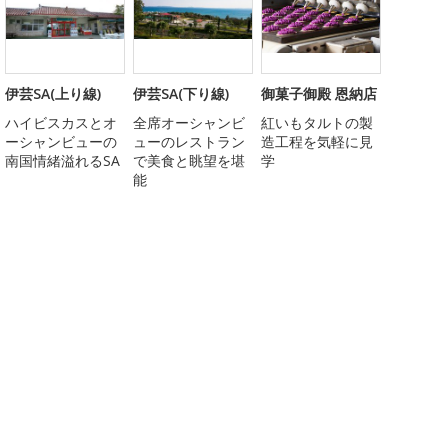
伊芸SA(上り線)
伊芸SA(下り線)
御菓子御殿 恩納店
ハイビスカスとオ
全席オーシャンビ
紅いもタルトの製
ーシャンビューの
ューのレストラン
造工程を気軽に見
南国情緒溢れるSA
で美食と眺望を堪
学
能