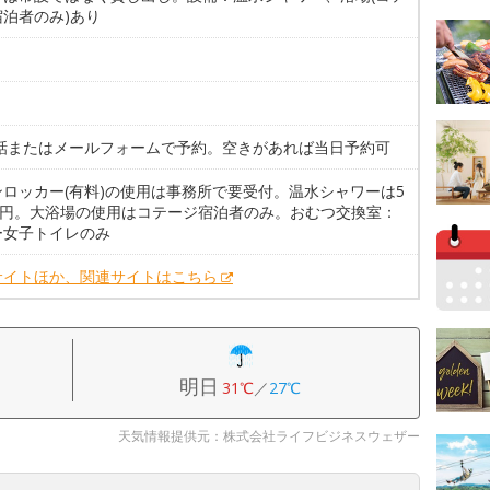
宿泊者のみ)あり
。
電話またはメールフォームで予約。空きがあれば当日予約可
ンロッカー(有料)の使用は事務所で要受付。温水シャワーは5
00円。大浴場の使用はコテージ宿泊者のみ。おむつ交換室：
ー女子トイレのみ
サイトほか、関連サイトはこちら
明日
31℃
／
27℃
天気情報提供元：株式会社ライフビジネスウェザー