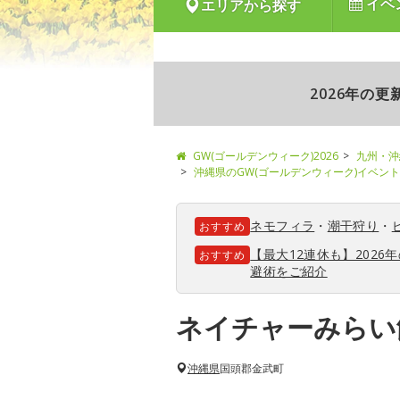
イベ
エリアから探す
2026年の
GW(ゴールデンウィーク)2026
九州・沖
沖縄県のGW(ゴールデンウィーク)イベン
ネモフィラ
・
潮干狩り
・
おすすめ
【最大12連休も】202
おすすめ
避術をご紹介
ネイチャーみらい
沖縄県
国頭郡金武町