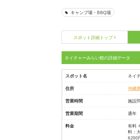
キャンプ場・BBQ場
スポット詳細
トップ
ネイチャーみらい館の詳細データ
スポット名
ネイ
住所
沖縄
営業時間
施設問
営業期間
通年
料金
有料 
料：大
620