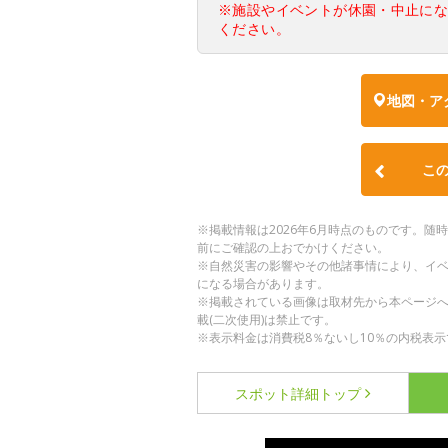
※施設やイベントが休園・中止に
ください。
地図・ア
こ
※掲載情報は2026年6月時点のものです。
前にご確認の上おでかけください。
※自然災害の影響やその他諸事情により、イ
になる場合があります。
※掲載されている画像は取材先から本ページ
載(二次使用)は禁止です。
※表示料金は消費税8％ないし10％の内税表示
スポット詳細
トップ