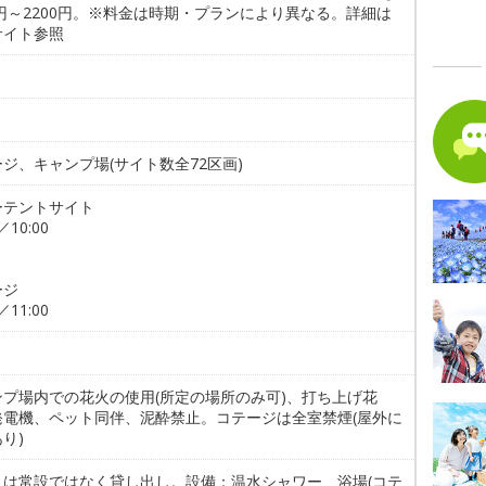
0円～2200円。※料金は時期・プランにより異なる。詳細は
サイト参照
ジ、キャンプ場(サイト数全72区画)
ーテントサイト
／10:00
ージ
／11:00
ンプ場内での花火の使用(所定の場所のみ可)、打ち上げ花
発電機、ペット同伴、泥酔禁止。コテージは全室禁煙(屋外に
り)
トは常設ではなく貸し出し。設備：温水シャワー、浴場(コテ