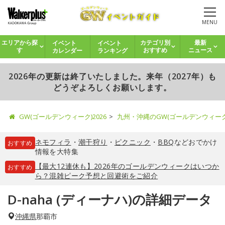
MENU
イベント
イベント
エリアから探
カテゴリ別
最新
カレンダー
ランキング
す
おすすめ
ニュース
2026年の更新は終了いたしました。来年（2027年）も
どうぞよろしくお願いします。
GW(ゴールデンウィーク)2026
九州・沖縄のGW(ゴールデンウィー
ネモフィラ
・
潮干狩り
・
ピクニック
・
BBQ
などおでかけ
おすすめ
情報を大特集
【最大12連休も】2026年のゴールデンウィークはいつか
おすすめ
ら？混雑ピーク予想と回避術をご紹介
D-naha (ディーナハ)の詳細データ
沖縄県
那覇市