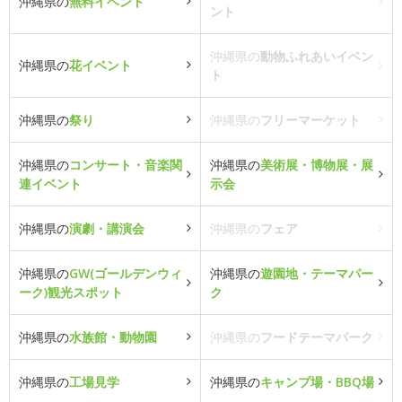
沖縄県の
無料イベント
ント
沖縄県の
動物ふれあいイベン
沖縄県の
花イベント
ト
沖縄県の
祭り
沖縄県の
フリーマーケット
沖縄県の
コンサート・音楽関
沖縄県の
美術展・博物展・展
連イベント
示会
沖縄県の
演劇・講演会
沖縄県の
フェア
沖縄県の
GW(ゴールデンウィ
沖縄県の
遊園地・テーマパー
ーク)観光スポット
ク
沖縄県の
水族館・動物園
沖縄県の
フードテーマパーク
沖縄県の
工場見学
沖縄県の
キャンプ場・BBQ場