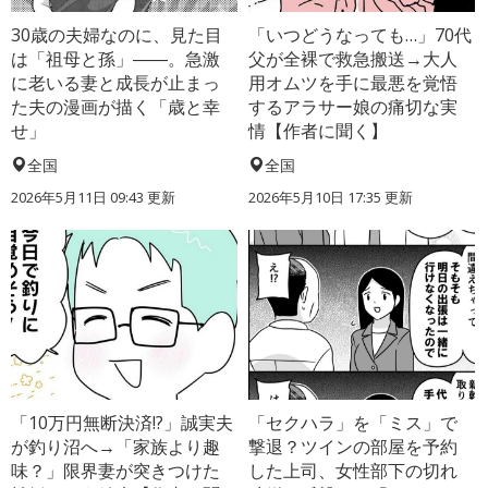
30歳の夫婦なのに、見た目
「いつどうなっても…」70代
は「祖母と孫」――。急激
父が全裸で救急搬送→大人
に老いる妻と成長が止まっ
用オムツを手に最悪を覚悟
た夫の漫画が描く「歳と幸
するアラサー娘の痛切な実
せ」
情【作者に聞く】
全国
全国
2026年5月11日 09:43 更新
2026年5月10日 17:35 更新
「10万円無断決済!?」誠実夫
「セクハラ」を「ミス」で
が釣り沼へ→「家族より趣
撃退？ツインの部屋を予約
味？」限界妻が突きつけた
した上司、女性部下の切れ