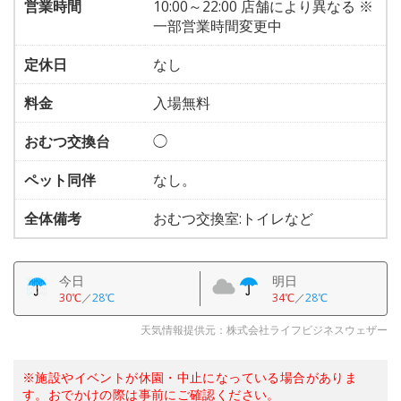
営業時間
10:00～22:00 店舗により異なる ※
一部営業時間変更中
定休日
なし
料金
入場無料
おむつ交換台
◯
ペット同伴
なし。
全体備考
おむつ交換室:トイレなど
今日
明日
30℃
／
28℃
34℃
／
28℃
天気情報提供元：株式会社ライフビジネスウェザー
※施設やイベントが休園・中止になっている場合がありま
す。おでかけの際は事前にご確認ください。