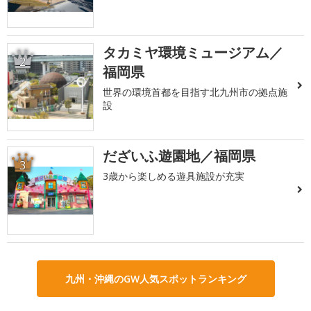
タカミヤ環境ミュージアム／
2
福岡県
世界の環境首都を目指す北九州市の拠点施
設
だざいふ遊園地／福岡県
3
3歳から楽しめる遊具施設が充実
九州・沖縄のGW人気スポットランキング