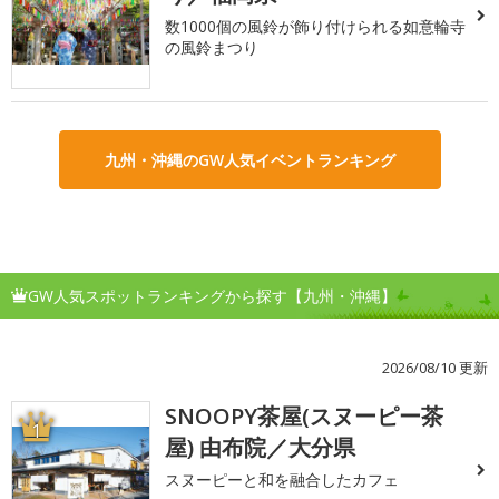
数1000個の風鈴が飾り付けられる如意輪寺
の風鈴まつり
九州・沖縄のGW人気イベントランキング
GW人気スポットランキングから探す【九州・沖縄】
2026/08/10 更新
SNOOPY茶屋(スヌーピー茶
1
屋) 由布院／大分県
スヌーピーと和を融合したカフェ