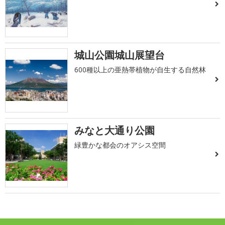
城山公園城山展望台
600種以上の亜熱帯植物が自生する自然林
みなと大通り公園
緑豊かな都会のオアシス空間