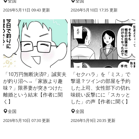
全国
全国
2026年5月11日 09:43 更新
2026年5月10日 17:35 更新
「10万円無断決済!?」誠実夫
「セクハラ」を「ミス」で
が釣り沼へ→「家族より趣
撃退？ツインの部屋を予約
味？」限界妻が突きつけた
した上司、女性部下の切れ
離婚という結末【作者に聞
味鋭い反撃にに「スカッと
く】
した」の声【作者に聞く】
全国
全国
2026年5月10日 07:30 更新
2026年5月9日 20:35 更新