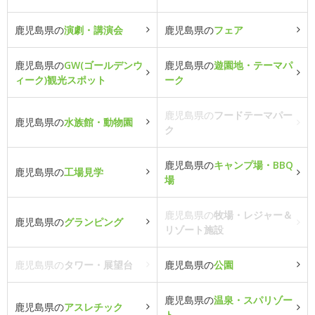
鹿児島県の
演劇・講演会
鹿児島県の
フェア
鹿児島県の
GW(ゴールデンウ
鹿児島県の
遊園地・テーマパ
ィーク)観光スポット
ーク
鹿児島県の
フードテーマパー
鹿児島県の
水族館・動物園
ク
鹿児島県の
キャンプ場・BBQ
鹿児島県の
工場見学
場
鹿児島県の
牧場・レジャー＆
鹿児島県の
グランピング
リゾート施設
鹿児島県の
タワー・展望台
鹿児島県の
公園
鹿児島県の
温泉・スパリゾー
鹿児島県の
アスレチック
ト