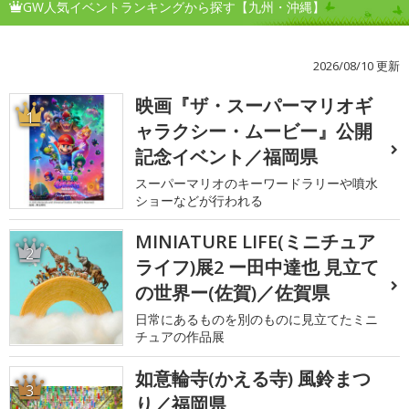
GW人気イベントランキングから探す【九州・沖縄】
2026/08/10 更新
映画『ザ・スーパーマリオギ
1
ャラクシー・ムービー』公開
記念イベント／福岡県
スーパーマリオのキーワードラリーや噴水
ショーなどが行われる
MINIATURE LIFE(ミニチュア
2
ライフ)展2 ー田中達也 見立て
の世界ー(佐賀)／佐賀県
日常にあるものを別のものに見立てたミニ
チュアの作品展
如意輪寺(かえる寺) 風鈴まつ
3
り／福岡県