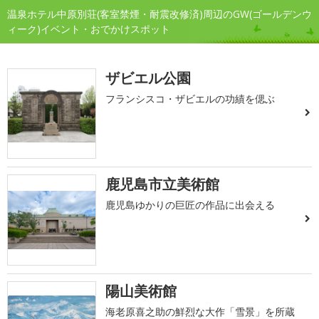
温泉ホテル中原別荘(客室禁煙・耐震改修済)周辺のGW(ゴールデンウ
ィーク)イベント・おでかけスポット
ザビエル公園
フランシスコ・ザビエルの功績を偲ぶ
鹿児島市立美術館
鹿児島ゆかりの巨匠の作品に出会える
陽山美術館
海老原喜之助の鮮烈な大作「雪景」を所蔵