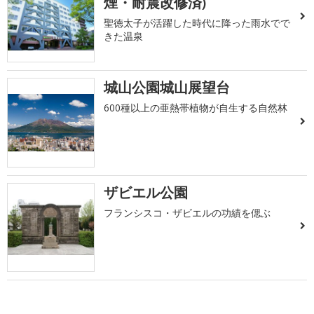
煙・耐震改修済)
聖徳太子が活躍した時代に降った雨水でで
きた温泉
城山公園城山展望台
600種以上の亜熱帯植物が自生する自然林
ザビエル公園
フランシスコ・ザビエルの功績を偲ぶ