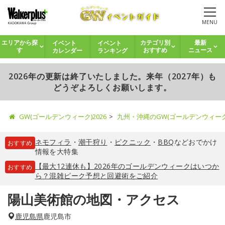
MENU
イベント
イベント
エリアから探
カテゴリ別
最新
カレンダー
ランキング
す
おすすめ
ニュース
2026年の更新は終了いたしました。来年（2027年）も
どうぞよろしくお願いします。
GW(ゴールデンウィーク)2026
九州・沖縄のGW(ゴールデンウィー
ネモフィラ
・
潮干狩り
・
ピクニック
・
BBQ
などおでかけ
おすすめ
情報を大特集
【最大12連休も】2026年のゴールデンウィークはいつか
おすすめ
ら？混雑ピーク予想と回避術をご紹介
陽山美術館の地図・アクセス
鹿児島県
鹿児島市