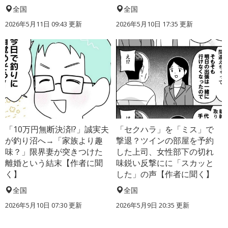
全国
全国
2026年5月11日 09:43 更新
2026年5月10日 17:35 更新
「10万円無断決済!?」誠実夫
「セクハラ」を「ミス」で
が釣り沼へ→「家族より趣
撃退？ツインの部屋を予約
味？」限界妻が突きつけた
した上司、女性部下の切れ
離婚という結末【作者に聞
味鋭い反撃にに「スカッと
く】
した」の声【作者に聞く】
全国
全国
2026年5月10日 07:30 更新
2026年5月9日 20:35 更新