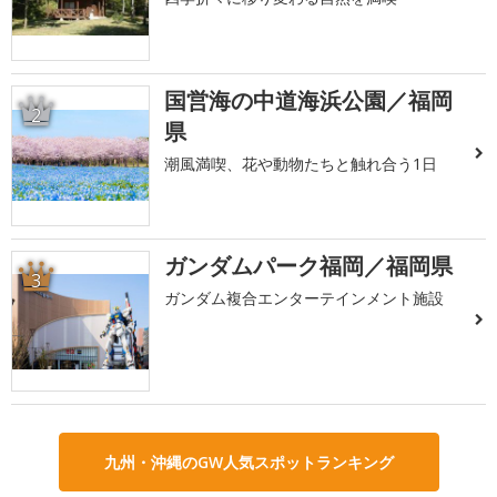
国営海の中道海浜公園／福岡
2
県
潮風満喫、花や動物たちと触れ合う1日
ガンダムパーク福岡／福岡県
3
ガンダム複合エンターテインメント施設
九州・沖縄のGW人気スポットランキング