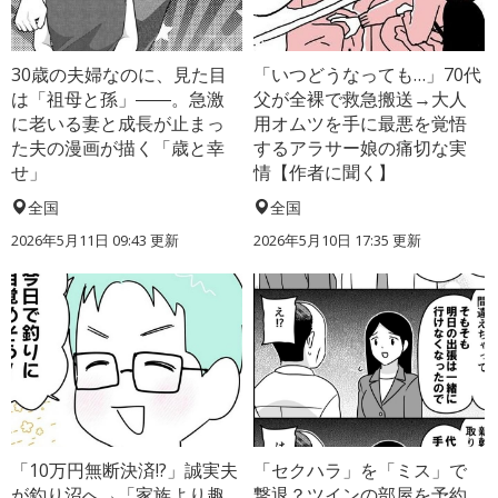
30歳の夫婦なのに、見た目
「いつどうなっても…」70代
は「祖母と孫」――。急激
父が全裸で救急搬送→大人
に老いる妻と成長が止まっ
用オムツを手に最悪を覚悟
た夫の漫画が描く「歳と幸
するアラサー娘の痛切な実
せ」
情【作者に聞く】
全国
全国
2026年5月11日 09:43 更新
2026年5月10日 17:35 更新
「10万円無断決済!?」誠実夫
「セクハラ」を「ミス」で
が釣り沼へ→「家族より趣
撃退？ツインの部屋を予約