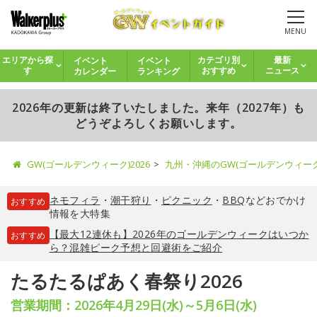
MENU
イベント
イベント
エリアから探
カテゴリ別
最新
カレンダー
ランキング
す
おすすめ
ニュース
2026年の更新は終了いたしました。来年（2027年）も
どうぞよろしくお願いします。
GW(ゴールデンウィーク)2026
九州・沖縄のGW(ゴールデンウィー
ネモフィラ
・
潮干狩り
・
ピクニック
・
BBQ
などおでかけ
おすすめ
情報を大特集
【最大12連休も】2026年のゴールデンウィークはいつか
おすすめ
ら？混雑ピーク予想と回避術をご紹介
たるたるぱあく春祭り2026
営業期間：2026年4月29日(水)～5月6日(水)