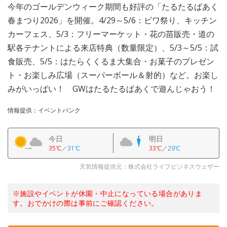
今年のゴールデンウィーク期間も好評の「たるたるぱあく
春まつり2026」を開催。4/29～5/6：ビワ祭り、キッチン
カーフェス、5/3：フリーマーケット・花の苗販売・道の
駅各テナントによる来店特典（数量限定）、5/3～5/5：試
食販売、5/5：はたらくくるま大集合・お菓子のプレゼン
ト・お楽しみ広場（スーパーボール＆射的）など。お楽し
みがいっぱい！ GWはたるたるぱあくで遊んじゃおう！
情報提供：イベントバンク
今日
明日
35℃
／
31℃
33℃
／
29℃
天気情報提供元：株式会社ライフビジネスウェザー
※施設やイベントが休園・中止になっている場合がありま
す。おでかけの際は事前にご確認ください。