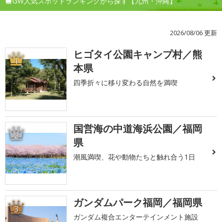
GW人気スポットランキングから探す【九州・沖縄】
2026/08/06 更新
ヒゴタイ公園キャンプ村／熊
1
本県
四季折々に移り変わる自然を満喫
国営海の中道海浜公園／福岡
2
県
潮風満喫、花や動物たちと触れ合う1日
ガンダムパーク福岡／福岡県
3
ガンダム複合エンターテインメント施設