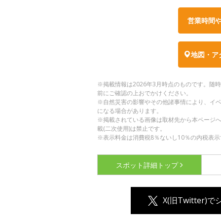
営業時間
地図・ア
※掲載情報は2026年3月時点のものです。
前にご確認の上おでかけください。
※自然災害の影響やその他諸事情により、イ
になる場合があります。
※掲載されている画像は取材先から本ページ
載(二次使用)は禁止です。
※表示料金は消費税8％ないし10％の内税表示
スポット詳細
トップ
X(旧Twitter)