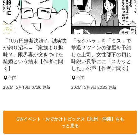
「10万円無断決済!?」誠実夫
「セクハラ」を「ミス」で
が釣り沼へ→「家族より趣
撃退？ツインの部屋を予約
味？」限界妻が突きつけた
した上司、女性部下の切れ
離婚という結末【作者に聞
味鋭い反撃にに「スカッと
く】
した」の声【作者に聞く】
全国
全国
2026年5月10日 07:30 更新
2026年5月9日 20:35 更新
GWイベント・おでかけトピックス【九州・沖縄】をも
っと見る