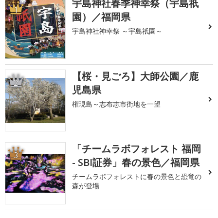
宇島神社春季神幸祭（宇島祇
1
園）／福岡県
宇島神社神幸祭 ～宇島祇園～
【桜・見ごろ】大師公園／鹿
2
児島県
権現島～志布志市街地を一望
「チームラボフォレスト 福岡
3
- SBI証券」春の景色／福岡県
チームラボフォレストに春の景色と恐竜の
森が登場