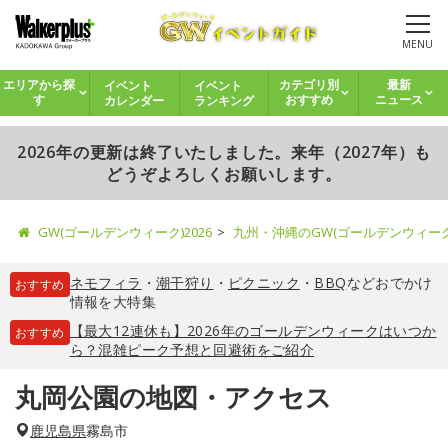
MENU
イベント
イベント
エリアから探
カテゴリ別
最新
カレンダー
ランキング
す
おすすめ
ニュース
2026年の更新は終了いたしました。来年（2027年）も
どうぞよろしくお願いします。
GW(ゴールデンウィーク)2026
九州・沖縄のGW(ゴールデンウィー
ネモフィラ
・
潮干狩り
・
ピクニック
・
BBQ
などおでかけ
おすすめ
情報を大特集
【最大12連休も】2026年のゴールデンウィークはいつか
おすすめ
ら？混雑ピーク予想と回避術をご紹介
丸岡公園の地図・アクセス
鹿児島県
霧島市