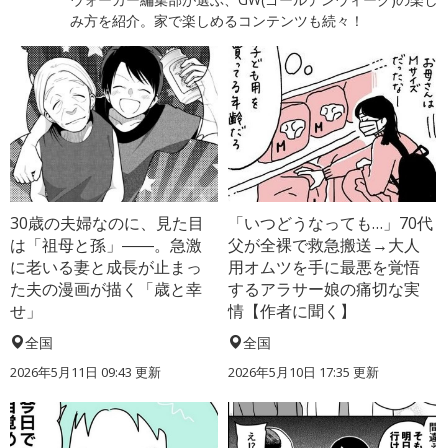
み方を紹介。家で楽しめるコンテンツも続々！
30歳の夫婦なのに、見た目
「いつどうなっても…」70代
は「祖母と孫」――。急激
父が全裸で救急搬送→大人
に老いる妻と成長が止まっ
用オムツを手に最悪を覚悟
た夫の漫画が描く「歳と幸
するアラサー娘の痛切な実
せ」
情【作者に聞く】
全国
全国
2026年5月11日 09:43 更新
2026年5月10日 17:35 更新