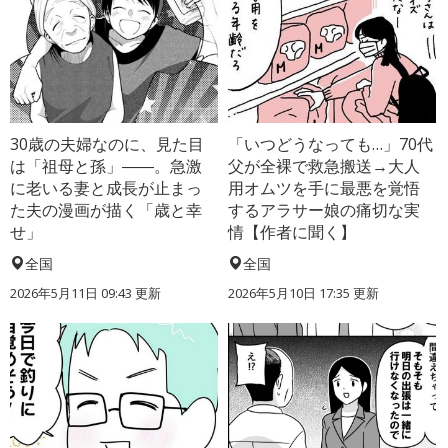
30歳の夫婦なのに、見た目
「いつどうなっても…」70代
は「祖母と孫」――。急激
父が全裸で救急搬送→大人
に老いる妻と成長が止まっ
用オムツを手に最悪を覚悟
た夫の漫画が描く「歳と幸
するアラサー娘の痛切な実
せ」
情【作者に聞く】
全国
全国
2026年5月11日 09:43 更新
2026年5月10日 17:35 更新