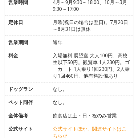
営業時間
4月～9月9:30～18:00、10月～3月
9:30～17:00
定休日
月曜(祝日の場合は翌日)。7月20日
～8月31日は無休
営業期間
通年
料金
入場無料 展望室 大人100円、高校
生以下50円。観覧車 1人230円。ゴ
ーカート 1人乗り1回230円、2人乗
り1回460円。他有料設備あり
ドッグラン
なし。
ペット同伴
なし。
全体備考
飲食店は土・日・祝のみ営業
公式サイト
公式サイトほか、関連サイトはこ
ちら