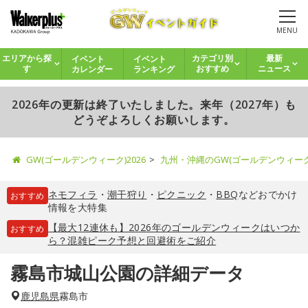
MENU
イベント
イベント
エリアから探
カテゴリ別
最新
カレンダー
ランキング
す
おすすめ
ニュース
2026年の更新は終了いたしました。来年（2027年）も
どうぞよろしくお願いします。
GW(ゴールデンウィーク)2026
九州・沖縄のGW(ゴールデンウィー
ネモフィラ
・
潮干狩り
・
ピクニック
・
BBQ
などおでかけ
おすすめ
情報を大特集
【最大12連休も】2026年のゴールデンウィークはいつか
おすすめ
ら？混雑ピーク予想と回避術をご紹介
霧島市城山公園の詳細データ
鹿児島県
霧島市