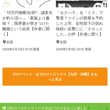
「10万円無断決済!?」誠実夫
「セクハラ」を「ミス」で
が釣り沼へ→「家族より趣
撃退？ツインの部屋を予約
味？」限界妻が突きつけた
した上司、女性部下の切れ
離婚という結末【作者に聞
味鋭い反撃にに「スカッと
く】
した」の声【作者に聞く】
全国
全国
2026年5月10日 07:30 更新
2026年5月9日 20:35 更新
GWイベント・おでかけトピックス【九州・沖縄】をも
っと見る
GW(ゴールデンウィーク)のおでかけをもっと楽しむ