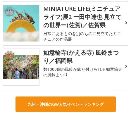
MINIATURE LIFE(ミニチュア
2
ライフ)展2 ー田中達也 見立て
の世界ー(佐賀)／佐賀県
日常にあるものを別のものに見立てたミニ
チュアの作品展
如意輪寺(かえる寺) 風鈴まつ
3
り／福岡県
数1000個の風鈴が飾り付けられる如意輪寺
の風鈴まつり
九州・沖縄のGW人気イベントランキング