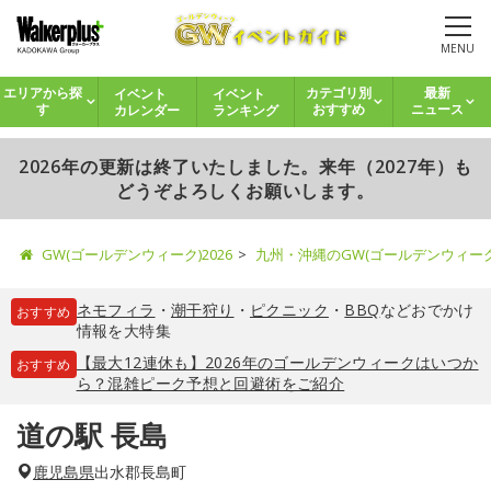
MENU
イベント
イベント
エリアから探
カテゴリ別
最新
カレンダー
ランキング
す
おすすめ
ニュース
2026年の更新は終了いたしました。来年（2027年）も
どうぞよろしくお願いします。
GW(ゴールデンウィーク)2026
九州・沖縄のGW(ゴールデンウィー
ネモフィラ
・
潮干狩り
・
ピクニック
・
BBQ
などおでかけ
おすすめ
情報を大特集
【最大12連休も】2026年のゴールデンウィークはいつか
おすすめ
ら？混雑ピーク予想と回避術をご紹介
道の駅 長島
鹿児島県
出水郡長島町