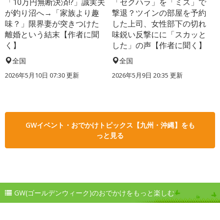
「10万円無断決済!?」誠実夫
「セクハラ」を「ミス」で
が釣り沼へ→「家族より趣
撃退？ツインの部屋を予約
味？」限界妻が突きつけた
した上司、女性部下の切れ
離婚という結末【作者に聞
味鋭い反撃にに「スカッと
く】
した」の声【作者に聞く】
全国
全国
2026年5月10日 07:30 更新
2026年5月9日 20:35 更新
GWイベント・おでかけトピックス【九州・沖縄】をも
っと見る
GW(ゴールデンウィーク)のおでかけをもっと楽しむ