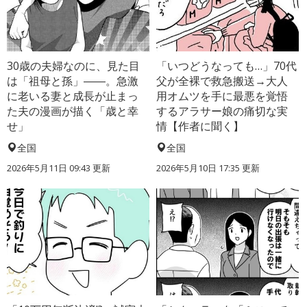
30歳の夫婦なのに、見た目
「いつどうなっても…」70代
は「祖母と孫」――。急激
父が全裸で救急搬送→大人
に老いる妻と成長が止まっ
用オムツを手に最悪を覚悟
た夫の漫画が描く「歳と幸
するアラサー娘の痛切な実
せ」
情【作者に聞く】
全国
全国
2026年5月11日 09:43 更新
2026年5月10日 17:35 更新