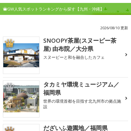
GW人気スポットランキングから探す【九州・沖縄】
2026/08/10 更新
SNOOPY茶屋(スヌーピー茶
1
屋) 由布院／大分県
スヌーピーと和を融合したカフェ
タカミヤ環境ミュージアム／
2
福岡県
世界の環境首都を目指す北九州市の拠点施
設
だざいふ遊園地／福岡県