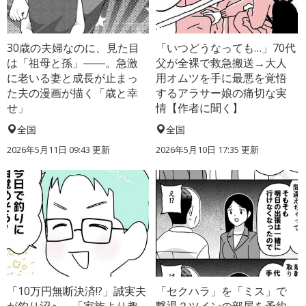
30歳の夫婦なのに、見た目
「いつどうなっても…」70代
は「祖母と孫」――。急激
父が全裸で救急搬送→大人
に老いる妻と成長が止まっ
用オムツを手に最悪を覚悟
た夫の漫画が描く「歳と幸
するアラサー娘の痛切な実
せ」
情【作者に聞く】
全国
全国
2026年5月11日 09:43 更新
2026年5月10日 17:35 更新
「10万円無断決済!?」誠実夫
「セクハラ」を「ミス」で
が釣り沼へ→「家族より趣
撃退？ツインの部屋を予約