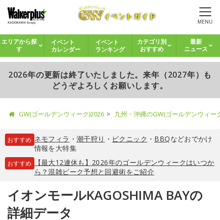
MENU
イベント
イベント
エリアから探
カテゴリ別
最新
カレンダー
ランキング
す
おすすめ
ニュース
2026年の更新は終了いたしました。来年（2027年）も
どうぞよろしくお願いします。
GW(ゴールデンウィーク)2026
九州・沖縄のGW(ゴールデンウィー
ネモフィラ
・
潮干狩り
・
ピクニック
・
BBQ
などおでかけ
おすすめ
情報を大特集
【最大12連休も】2026年のゴールデンウィークはいつか
おすすめ
ら？混雑ピーク予想と回避術をご紹介
イオンモールKAGOSHIMA BAYの
詳細データ