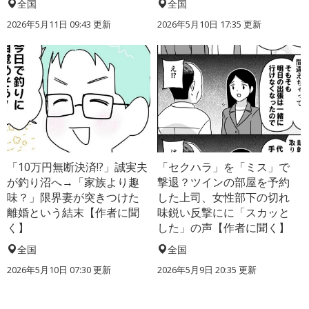
全国
全国
2026年5月11日 09:43 更新
2026年5月10日 17:35 更新
「10万円無断決済!?」誠実夫
「セクハラ」を「ミス」で
が釣り沼へ→「家族より趣
撃退？ツインの部屋を予約
味？」限界妻が突きつけた
した上司、女性部下の切れ
離婚という結末【作者に聞
味鋭い反撃にに「スカッと
く】
した」の声【作者に聞く】
全国
全国
2026年5月10日 07:30 更新
2026年5月9日 20:35 更新