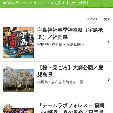
GW人気イベントランキングから探す【九州・沖縄】
2026/08/09 更新
宇島神社春季神幸祭（宇島祇
1
園）／福岡県
宇島神社神幸祭 ～宇島祇園～
【桜・見ごろ】大師公園／鹿
2
児島県
権現島～志布志市街地を一望
「チームラボフォレスト 福岡
3
- SBI証券」春の景色／福岡県