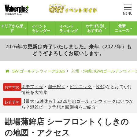
MENU
イベント
イベント
エリアから探
カテゴリ別
最新
カレンダー
ランキング
す
おすすめ
ニュース
2026年の更新は終了いたしました。来年（2027年）も
どうぞよろしくお願いします。
GW(ゴールデンウィーク)2026
九州・沖縄のGW(ゴールデンウィー
ネモフィラ
・
潮干狩り
・
ピクニック
・
BBQ
などおでかけ
おすすめ
情報を大特集
【最大12連休も】2026年のゴールデンウィークはいつか
おすすめ
ら？混雑ピーク予想と回避術をご紹介
勘場蒲鉾店 シーフロントくしきの
の地図・アクセス