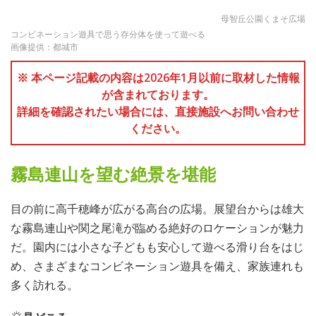
母智丘公園くまそ広場
コンビネーション遊具で思う存分体を使って遊べる
画像提供：都城市
※ 本ページ記載の内容は2026年1月以前に取材した情報
が含まれております。
詳細を確認されたい場合には、直接施設へお問い合わせ
ください。
霧島連山を望む絶景を堪能
目の前に高千穂峰が広がる高台の広場。展望台からは雄大
な霧島連山や関之尾滝が臨める絶好のロケーションが魅力
だ。園内には小さな子どもも安心して遊べる滑り台をはじ
め、さまざまなコンビネーション遊具を備え、家族連れも
多く訪れる。