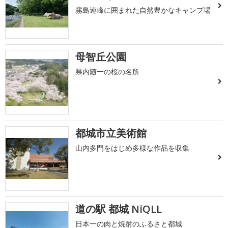
霧島連峰に囲まれた自然豊かなキャンプ場
母智丘公園
県内随一の桜の名所
都城市立美術館
山内多門をはじめ多様な作品を収集
道の駅 都城 NiQLL
日本一の肉と焼酎のふるさと都城