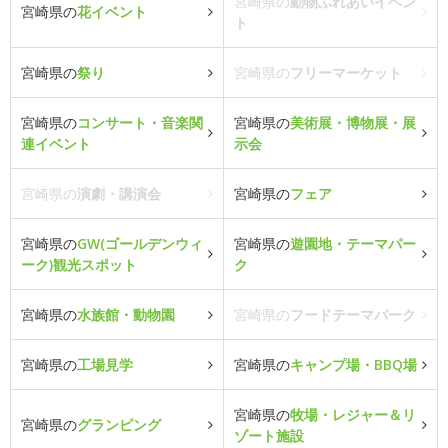
宮崎県の
動物ふれあいイベン
宮崎県の
花イベント
ト
宮崎県の
祭り
宮崎県の
フリーマーケット
宮崎県の
コンサート・音楽関
宮崎県の
美術展・博物展・展
連イベント
示会
宮崎県の
演劇・講演会
宮崎県の
フェア
宮崎県の
GW(ゴールデンウィ
宮崎県の
遊園地・テーマパー
ーク)観光スポット
ク
宮崎県の
水族館・動物園
宮崎県の
フードテーマパーク
宮崎県の
工場見学
宮崎県の
キャンプ場・BBQ場
宮崎県の
牧場・レジャー＆リ
宮崎県の
グランピング
ゾート施設