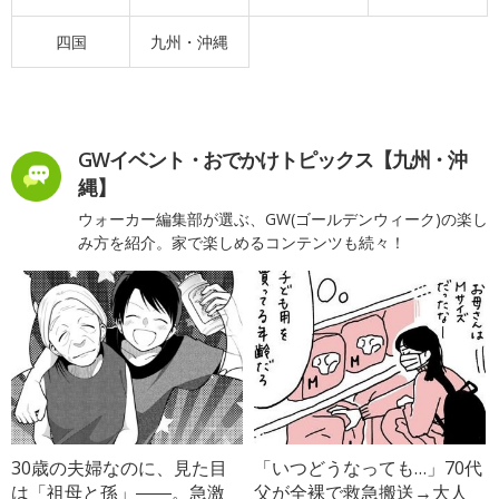
四国
九州・沖縄
GWイベント・おでかけトピックス【九州・沖
縄】
ウォーカー編集部が選ぶ、GW(ゴールデンウィーク)の楽し
み方を紹介。家で楽しめるコンテンツも続々！
30歳の夫婦なのに、見た目
「いつどうなっても…」70代
は「祖母と孫」――。急激
父が全裸で救急搬送→大人