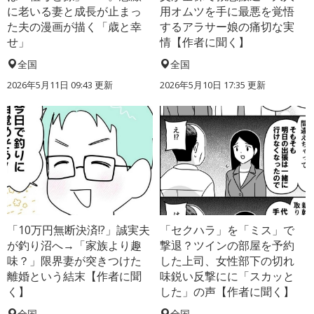
に老いる妻と成長が止まっ
用オムツを手に最悪を覚悟
た夫の漫画が描く「歳と幸
するアラサー娘の痛切な実
せ」
情【作者に聞く】
全国
全国
2026年5月11日 09:43 更新
2026年5月10日 17:35 更新
「10万円無断決済!?」誠実夫
「セクハラ」を「ミス」で
が釣り沼へ→「家族より趣
撃退？ツインの部屋を予約
味？」限界妻が突きつけた
した上司、女性部下の切れ
離婚という結末【作者に聞
味鋭い反撃にに「スカッと
く】
した」の声【作者に聞く】
全国
全国