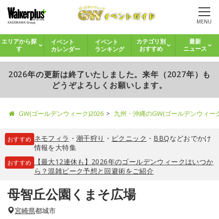
MENU
イベント
イベント
エリアから探
カテゴリ別
最新
カレンダー
ランキング
す
おすすめ
ニュース
2026年の更新は終了いたしました。来年（2027年）も
どうぞよろしくお願いします。
GW(ゴールデンウィーク)2026
九州・沖縄のGW(ゴールデンウィー
ネモフィラ
・
潮干狩り
・
ピクニック
・
BBQ
などおでかけ
おすすめ
情報を大特集
【最大12連休も】2026年のゴールデンウィークはいつか
おすすめ
ら？混雑ピーク予想と回避術をご紹介
母智丘公園くまそ広場
宮崎県
都城市