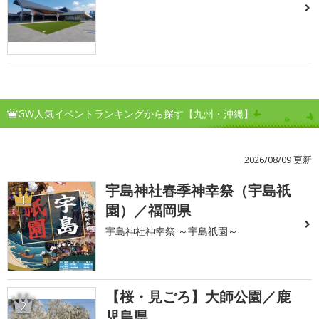
GW人気イベントランキングから探す【九州・沖縄】
2026/08/09 更新
宇島神社春季神幸祭（宇島祇
1
園）／福岡県
宇島神社神幸祭 ～宇島祇園～
【桜・見ごろ】大師公園／鹿
2
児島県